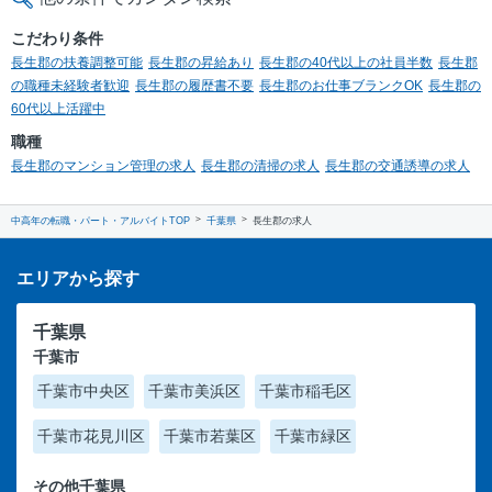
こだわり条件
長生郡の扶養調整可能
長生郡の昇給あり
長生郡の40代以上の社員半数
長生郡
の職種未経験者歓迎
長生郡の履歴書不要
長生郡のお仕事ブランクOK
長生郡の
60代以上活躍中
職種
長生郡のマンション管理の求人
長生郡の清掃の求人
長生郡の交通誘導の求人
中高年の転職・パート・アルバイトTOP
千葉県
長生郡の求人
エリアから探す
千葉県
千葉市
千葉市中央区
千葉市美浜区
千葉市稲毛区
千葉市花見川区
千葉市若葉区
千葉市緑区
その他千葉県