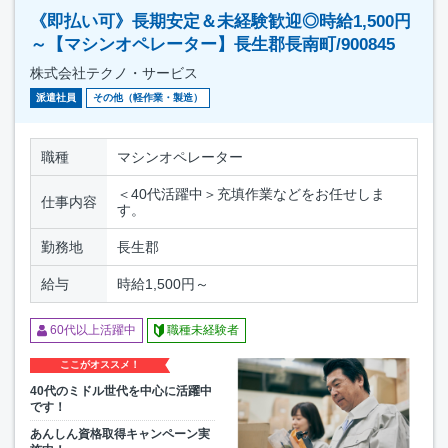
《即払い可》長期安定＆未経験歓迎◎時給1,500円
～【マシンオペレーター】長生郡長南町/900845
株式会社テクノ・サービス
派遣社員
その他（軽作業・製造）
職種
マシンオペレーター
＜40代活躍中＞充填作業などをお任せしま
仕事内容
す。
勤務地
長生郡
給与
時給1,500円～
60代以上活躍中
職種未経験者
ここがオススメ！
40代のミドル世代を中心に活躍中
です！
あんしん資格取得キャンペーン実