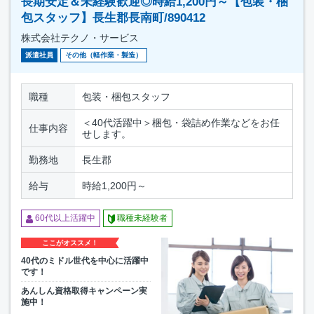
長期安定＆未経験歓迎◎時給1,200円～【包装・梱
包スタッフ】長生郡長南町/890412
株式会社テクノ・サービス
派遣社員
その他（軽作業・製造）
職種
包装・梱包スタッフ
＜40代活躍中＞梱包・袋詰め作業などをお任
仕事内容
せします。
勤務地
長生郡
給与
時給1,200円～
60代以上活躍中
職種未経験者
ここがオススメ！
40代のミドル世代を中心に活躍中
です！
あんしん資格取得キャンペーン実
施中！