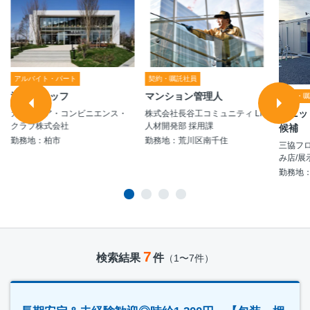
アルバイト・パート
契約・嘱託社員
清掃スタッフ
マンション管理人
契約・
ユニッ
カルチュア・コンビニエンス・
株式会社長谷工コミュニティ LM
クラブ株式会社
人材開発部 採用課
候補
勤務地：柏市
勤務地：荒川区南千住
三協フ
み店/展
勤務地
7
検索結果
件
（1〜7件）