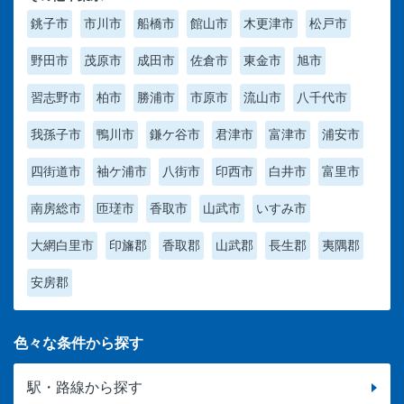
銚子市
市川市
船橋市
館山市
木更津市
松戸市
野田市
茂原市
成田市
佐倉市
東金市
旭市
習志野市
柏市
勝浦市
市原市
流山市
八千代市
我孫子市
鴨川市
鎌ケ谷市
君津市
富津市
浦安市
四街道市
袖ケ浦市
八街市
印西市
白井市
富里市
南房総市
匝瑳市
香取市
山武市
いすみ市
大網白里市
印旛郡
香取郡
山武郡
長生郡
夷隅郡
安房郡
色々な条件から探す
駅・路線から探す