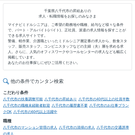
千葉県八千代市の昇給ありの
求人・転職情報をお探しのみなさま
マイナビミドルシニアは、ご希望の勤務地や職種、給与など様々な条件
で、パート・アルバイト(バイト)、正社員、派遣の求人情報を探すことが
できる求人サイトです。
警備、軽作業、介護職といったミドルシニア層定番の求人から、飲食スタ
ッフ、販売スタッフ、コンビニスタッフなどの主婦（夫）層を求める求
人。さらに、人気のオフィスワークやコールセンターの求人なども幅広く
掲載しています。
あなたのお仕事探しにぜひご活用ください。
他の条件でカンタン検索
こだわり条件
八千代市の扶養調整可能
八千代市の昇給あり
八千代市の40代以上の社員半数
八千代市の職種未経験者歓迎
八千代市の履歴書不要
八千代市のお仕事ブラン
クOK
八千代市の60代以上活躍中
職種
八千代市のマンション管理の求人
八千代市の清掃の求人
八千代市の交通誘導
の求人