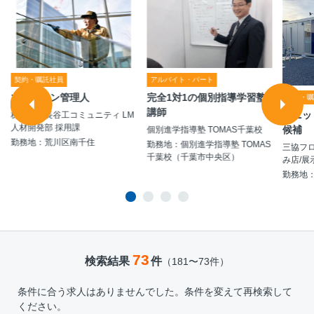
契約・嘱託社員
アルバイト・パート
マンション管理人
完全1対1の個別指導学習塾
契約・
講師
ユニッ
株式会社長谷工コミュニティ LM
人材開発部 採用課
候補
個別進学指導塾 TOMAS千葉校
勤務地：荒川区南千住
勤務地：個別進学指導塾 TOMAS
三協フ
千葉校（千葉市中央区）
み店/展
勤務地
73
検索結果
件
（181〜73件）
条件に合う求人はありませんでした。条件を変えて再検索して
ください。