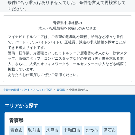
条件に合う求人はありませんでした。条件を変えて再検索して
ください。
青森県中津軽郡の
求人・転職情報をお探しのみなさま
マイナビミドルシニアは、ご希望の勤務地や職種、給与など様々な条件
で、パート・アルバイト(バイト)、正社員、派遣の求人情報を探すことが
できる求人サイトです。
警備、軽作業、介護職といったミドルシニア層定番の求人から、飲食スタ
ッフ、販売スタッフ、コンビニスタッフなどの主婦（夫）層を求める求
人。さらに、人気のオフィスワークやコールセンターの求人なども幅広く
掲載しています。
あなたのお仕事探しにぜひご活用ください。
中高年の転職・パート・アルバイトTOP
青森県
中津軽郡の求人
エリアから探す
青森県
青森市
弘前市
八戸市
十和田市
むつ市
黒石市