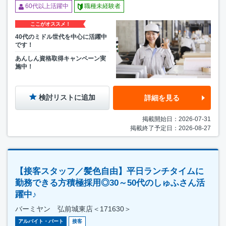
60代以上活躍中
職種未経験者
ここがオススメ！
40代のミドル世代を中心に活躍中
です！
あんしん資格取得キャンペーン実
施中！
検討リストに追加
詳細を見る
掲載開始日：2026-07-31
掲載終了予定日：2026-08-27
【接客スタッフ／髪色自由】平日ランチタイムに
勤務できる方積極採用◎30～50代のしゅふさん活
躍中♪
バーミヤン 弘前城東店＜171630＞
アルバイト・パート
接客