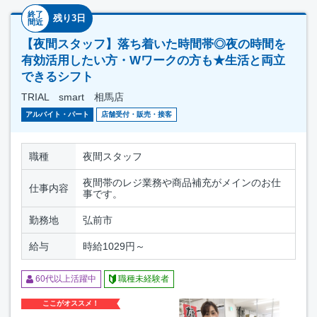
終了
残り3日
間近
【夜間スタッフ】落ち着いた時間帯◎夜の時間を
有効活用したい方・Wワークの方も★生活と両立
できるシフト
TRIAL smart 相馬店
アルバイト・パート
店舗受付・販売・接客
職種
夜間スタッフ
夜間帯のレジ業務や商品補充がメインのお仕
仕事内容
事です。
勤務地
弘前市
給与
時給1029円～
60代以上活躍中
職種未経験者
ここがオススメ！