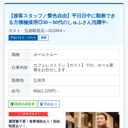
【接客スタッフ／髪色自由】平日日中に勤務でき
る方積極採用◎30～50代のしゅふさん活躍中♪
ガスト 弘前駅前店＜012854＞
アルバイト・パート
接客
職種
ホールクルー
カフェレストラン【ガスト】での、ホール業
仕事内容
務をお任せします。
勤務地
弘前市
給与
時給1,029円～
職種未経験者
昇給あり
ここがオススメ！
履歴書不要！食事補助あり！前給
制度あり！