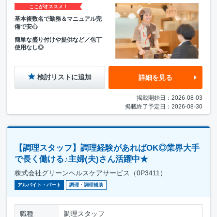
ここがオススメ！
基本複数名で勤務＆マニュアル完
備で安心
簡単な盛り付けや提供など／包丁
使用なし◎
検討リストに追加
詳細を見る
掲載開始日：2026-08-03
掲載終了予定日：2026-08-30
【調理スタッフ】調理経験があればOK◎業界大手
で長く働ける♪主婦(夫)さん活躍中★
株式会社グリーンヘルスケアサービス（0P3411）
アルバイト・パート
調理・調理補助
職種
調理スタッフ