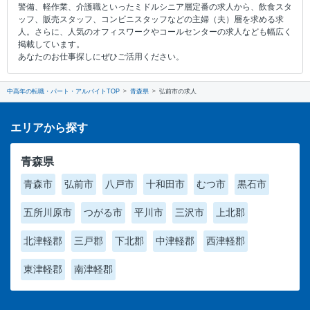
警備、軽作業、介護職といったミドルシニア層定番の求人から、飲食スタ
ッフ、販売スタッフ、コンビニスタッフなどの主婦（夫）層を求める求
人。さらに、人気のオフィスワークやコールセンターの求人なども幅広く
掲載しています。
あなたのお仕事探しにぜひご活用ください。
中高年の転職・パート・アルバイトTOP
青森県
弘前市の求人
エリアから探す
青森県
青森市
弘前市
八戸市
十和田市
むつ市
黒石市
五所川原市
つがる市
平川市
三沢市
上北郡
北津軽郡
三戸郡
下北郡
中津軽郡
西津軽郡
東津軽郡
南津軽郡