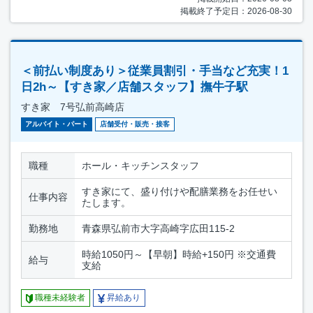
掲載終了予定日：2026-08-30
＜前払い制度あり＞従業員割引・手当など充実！1
日2h～【すき家／店舗スタッフ】撫牛子駅
すき家 7号弘前高崎店
アルバイト・パート
店舗受付・販売・接客
職種
ホール・キッチンスタッフ
すき家にて、盛り付けや配膳業務をお任せい
仕事内容
たします。
勤務地
青森県弘前市大字高崎字広田115-2
時給1050円～【早朝】時給+150円 ※交通費
給与
支給
職種未経験者
昇給あり