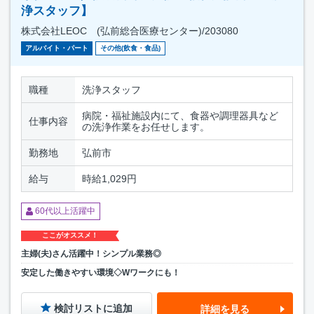
浄スタッフ】
株式会社LEOC (弘前総合医療センター)/203080
アルバイト・パート
その他(飲食・食品)
職種
洗浄スタッフ
病院・福祉施設内にて、食器や調理器具など
仕事内容
の洗浄作業をお任せします。
勤務地
弘前市
給与
時給1,029円
60代以上活躍中
ここがオススメ！
主婦(夫)さん活躍中！シンプル業務◎
安定した働きやすい環境◇Wワークにも！
検討リストに追加
詳細を見る