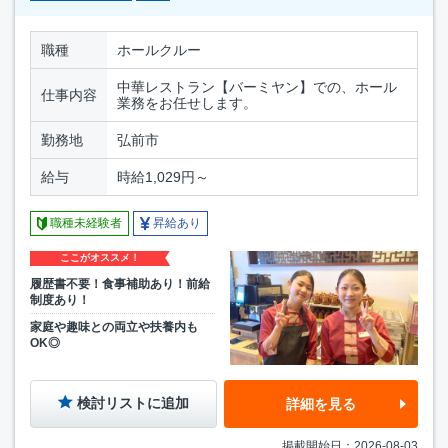
職種
ホールクルー
中華レストラン【バーミヤン】での、ホール
仕事内容
業務をお任せします。
勤務地
弘前市
給与
時給1,029円～
職種未経験者
昇給あり
ここがオススメ！
履歴書不要！食事補助あり！前給
制度あり！
家庭や趣味との両立や扶養内も
OK◎
検討リストに追加
詳細を見る
掲載開始日：2026-08-03