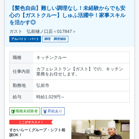
【髪色自由】難しい調理なし！未経験からでも安
心の【ガストクルー】しゅふ活躍中！家事スキル
を活かす◎
ガスト 弘前樋ノ口店＜017847＞
アルバイト・パート
調理・調理補助
職種
キッチンクルー
カフェレストラン【ガスト】での、キッチン
仕事内容
業務をお任せします。
勤務地
弘前市
給与
時給1,029円～
職種未経験者
昇給あり
ここがオススメ！
すかいらーくグループ・シフト相
談OK！