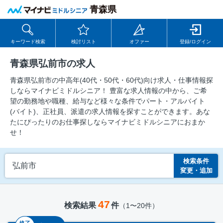
青森県
キーワード検索
検討リスト
オファー
登録/ログイン
青森県弘前市の求人
青森県弘前市の中⾼年(40代・50代・60代)向け求⼈・仕事情報探
しならマイナビミドルシニア！ 豊富な求人情報の中から、ご希
望の勤務地や職種、給与など様々な条件でパート・アルバイト
(バイト)、正社員、派遣の求人情報を探すことができます。あな
たにぴったりのお仕事探しならマイナビミドルシニアにおまか
せ！
検索条件
弘前市
変更・追加
47
検索結果
件
（1〜20件）