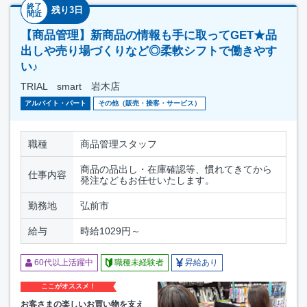
終了
残り3日
間近
【商品管理】新商品の情報も手に取ってGET★品
出しや売り場づくりなど◎柔軟シフトで働きやす
い♪
TRIAL smart 岩木店
アルバイト・パート
その他（販売・接客・サービス）
職種
商品管理スタッフ
商品の品出し・在庫確認等、慣れてきてから
仕事内容
発注などもお任せいたします。
勤務地
弘前市
給与
時給1029円～
60代以上活躍中
職種未経験者
昇給あり
ここがオススメ！
お客さまの楽しいお買い物を支え