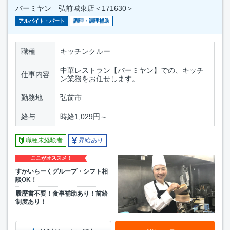
バーミヤン 弘前城東店＜171630＞
アルバイト・パート
調理・調理補助
職種
キッチンクルー
中華レストラン【バーミヤン】での、キッチ
仕事内容
ン業務をお任せします。
勤務地
弘前市
給与
時給1,029円～
職種未経験者
昇給あり
ここがオススメ！
すかいらーくグループ・シフト相
談OK！
履歴書不要！食事補助あり！前給
制度あり！