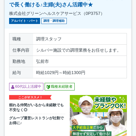
で長く働ける♪主婦(夫)さん活躍中★
株式会社グリーンヘルスケアサービス（0P3757）
アルバイト・パート
調理・調理補助
職種
調理スタッフ
仕事内容
シルバー施設での調理業務をお任せします。
勤務地
弘前市
給与
時給1029円～時給1300円
60代以上活躍中
職種未経験者
ここがオススメ！
頼れる仲間がいるから未経験でも
不安なく◎
グループ運営レストランが社割で
お得に♪