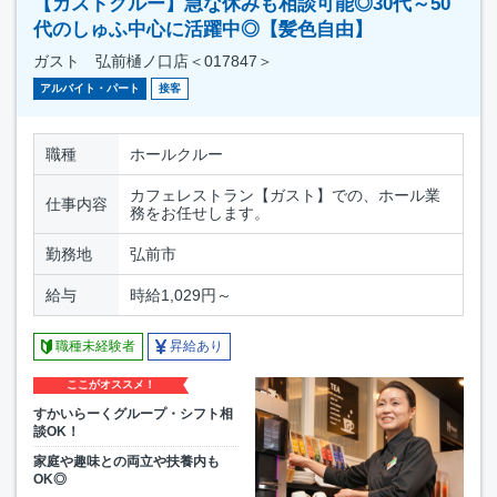
【ガストクルー】急な休みも相談可能◎30代～50
代のしゅふ中心に活躍中◎【髪色自由】
ガスト 弘前樋ノ口店＜017847＞
アルバイト・パート
接客
職種
ホールクルー
カフェレストラン【ガスト】での、ホール業
仕事内容
務をお任せします。
勤務地
弘前市
給与
時給1,029円～
職種未経験者
昇給あり
ここがオススメ！
すかいらーくグループ・シフト相
談OK！
家庭や趣味との両立や扶養内も
OK◎