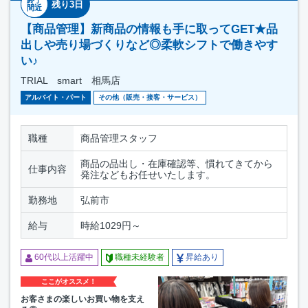
終了
残り3日
間近
【商品管理】新商品の情報も手に取ってGET★品
出しや売り場づくりなど◎柔軟シフトで働きやす
い♪
TRIAL smart 相馬店
アルバイト・パート
その他（販売・接客・サービス）
職種
商品管理スタッフ
商品の品出し・在庫確認等、慣れてきてから
仕事内容
発注などもお任せいたします。
勤務地
弘前市
給与
時給1029円～
60代以上活躍中
職種未経験者
昇給あり
ここがオススメ！
お客さまの楽しいお買い物を支え