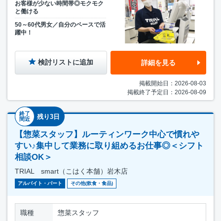
お客様が少ない時間帯◎モクモク
と働ける
50～60代男女／自分のペースで活
躍中！
検討リストに追加
詳細を見る
掲載開始日：2026-08-03
掲載終了予定日：2026-08-09
終了
残り3日
間近
【惣菜スタッフ】ルーティンワーク中心で慣れや
すい♪集中して業務に取り組めるお仕事◎＜シフト
相談OK＞
TRIAL smart（こはく本舗）岩木店
アルバイト・パート
その他(飲食・食品)
職種
惣菜スタッフ