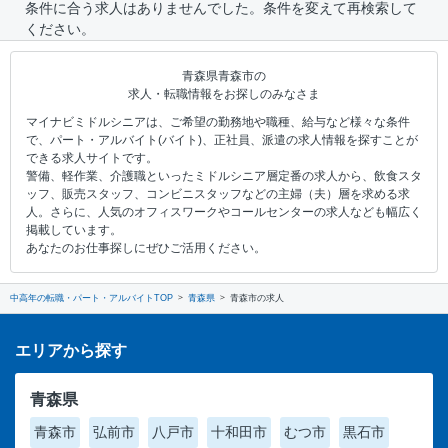
条件に合う求人はありませんでした。条件を変えて再検索して
ください。
青森県青森市の
求人・転職情報をお探しのみなさま
マイナビミドルシニアは、ご希望の勤務地や職種、給与など様々な条件
で、パート・アルバイト(バイト)、正社員、派遣の求人情報を探すことが
できる求人サイトです。
警備、軽作業、介護職といったミドルシニア層定番の求人から、飲食スタ
ッフ、販売スタッフ、コンビニスタッフなどの主婦（夫）層を求める求
人。さらに、人気のオフィスワークやコールセンターの求人なども幅広く
掲載しています。
あなたのお仕事探しにぜひご活用ください。
中高年の転職・パート・アルバイトTOP
青森県
青森市の求人
エリアから探す
青森県
青森市
弘前市
八戸市
十和田市
むつ市
黒石市