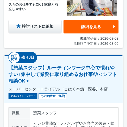
久々のお仕事でもOK！家庭と両
立しやすい
検討リストに追加
詳細を見る
掲載開始日：2026-08-03
掲載終了予定日：2026-08-09
終了
残り3日
間近
【惣菜スタッフ】ルーティンワーク中心で慣れや
すい♪集中して業務に取り組めるお仕事◎＜シフト
相談OK＞
スーパーセンタートライアル（こはく本舗）深谷川本店
アルバイト・パート
その他(飲食・食品)
職種
惣菜スタッフ
＜レジ業務なし♪＞おかずやお弁当の製造・陳