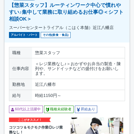
【惣菜スタッフ】ルーティンワーク中心で慣れや
すい♪集中して業務に取り組めるお仕事◎＜シフト
相談OK＞
スーパーセンタートライアル（こはく本舗）近江八幡店
アルバイト・パート
その他(飲食・食品)
職種
惣菜スタッフ
＜レジ業務なし♪＞おかずやお弁当の製造・陳
仕事内容
列や、サンドイッチなどの盛付けをお願いし
ます。
勤務地
近江八幡市
給与
時給1150円～
60代以上活躍中
職種未経験者
昇給あり
ここがオススメ！
コツコツ＆モクモク作業◎レジ業
務なし！