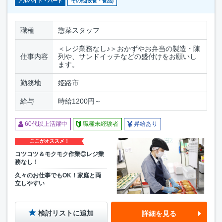
アルバイト・パート
その他(飲食・食品)
職種
惣菜スタッフ
＜レジ業務なし♪＞おかずやお弁当の製造・陳
仕事内容
列や、サンドイッチなどの盛付けをお願いし
ます。
勤務地
姫路市
給与
時給1200円～
60代以上活躍中
職種未経験者
昇給あり
ここがオススメ！
コツコツ＆モクモク作業◎レジ業
務なし！
久々のお仕事でもOK！家庭と両
立しやすい
検討リストに追加
詳細を見る