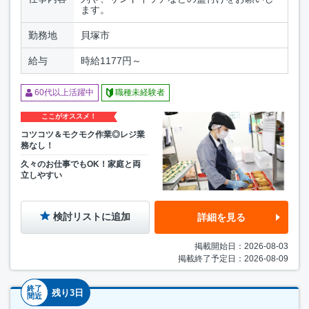
ます。
勤務地
貝塚市
給与
時給1177円～
60代以上活躍中
職種未経験者
ここがオススメ！
コツコツ＆モクモク作業◎レジ業
務なし！
久々のお仕事でもOK！家庭と両
立しやすい
検討リストに追加
詳細を見る
掲載開始日：2026-08-03
掲載終了予定日：2026-08-09
終了
残り3日
間近