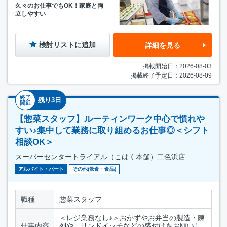
久々のお仕事でもOK！家庭と両
立しやすい
検討リストに追加
詳細を見る
掲載開始日：2026-08-03
掲載終了予定日：2026-08-09
終了
残り3日
間近
【惣菜スタッフ】ルーティンワーク中心で慣れや
すい♪集中して業務に取り組めるお仕事◎＜シフト
相談OK＞
スーパーセンタートライアル（こはく本舗）二色浜店
アルバイト・パート
その他(飲食・食品)
職種
惣菜スタッフ
＜レジ業務なし♪＞おかずやお弁当の製造・陳
仕事内容
列や、サンドイッチなどの盛付けをお願いし