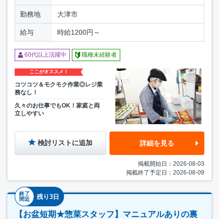
勤務地
大津市
給与
時給1200円～
60代以上活躍中
職種未経験者
ここがオススメ！
コツコツ＆モクモク作業◎レジ業
務なし！
久々のお仕事でもOK！家庭と両
立しやすい
検討リストに追加
詳細を見る
掲載開始日：2026-08-03
掲載終了予定日：2026-08-09
終了
残り3日
間近
【お盆短期★惣菜スタッフ】マニュアルありの裏