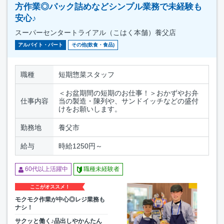
方作業◎パック詰めなどシンプル業務で未経験も
安心♪
スーパーセンタートライアル（こはく本舗）養父店
アルバイト・パート
その他(飲食・食品)
職種
短期惣菜スタッフ
＜お盆期間の短期のお仕事！＞おかずやお弁
仕事内容
当の製造・陳列や、サンドイッチなどの盛付
けをお願いします。
勤務地
養父市
給与
時給1250円～
60代以上活躍中
職種未経験者
ここがオススメ！
モクモク作業が中心◎レジ業務も
ナシ！
サクッと働く♪品出しやかんたん