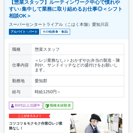
【惣菜スタッフ】ルーティンワーク中心で慣れや
すい♪集中して業務に取り組めるお仕事◎＜シフト
相談OK＞
スーパーセンタートライアル（こはく本舗）愛知川店
アルバイト・パート
その他(飲食・食品)
職種
惣菜スタッフ
＜レジ業務なし♪＞おかずやお弁当の製造・陳
仕事内容
列や、サンドイッチなどの盛付けをお願いし
ます。
勤務地
愛知郡
給与
時給1250円～
60代以上活躍中
職種未経験者
ここがオススメ！
コツコツ＆モクモク作業◎レジ業
務なし！