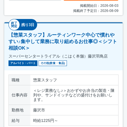
掲載開始日：2026-08-03
掲載終了予定日：2026-08-09
終了
残り3日
間近
【惣菜スタッフ】ルーティンワーク中心で慣れや
すい♪集中して業務に取り組めるお仕事◎＜シフト
相談OK＞
スーパーセンタートライアル（こはく本舗）藤沢羽鳥店
アルバイト・パート
その他(飲食・食品)
職種
惣菜スタッフ
＜レジ業務なし♪＞おかずやお弁当の製造・陳
仕事内容
列や、サンドイッチなどの盛付けをお願いし
ます。
勤務地
藤沢市
給与
時給1225円～