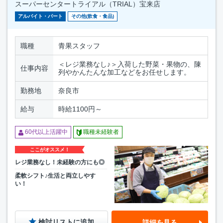
スーパーセンタートライアル（TRIAL）宝来店
アルバイト・パート
その他(飲食・食品)
職種
青果スタッフ
＜レジ業務なし♪＞入荷した野菜・果物の、陳
仕事内容
列やかんたんな加工などをお任せします。
勤務地
奈良市
給与
時給1100円～
60代以上活躍中
職種未経験者
ここがオススメ！
レジ業務なし！未経験の方にも◎
柔軟シフト♪生活と両立しやす
い！
検討リストに追加
詳細を見る