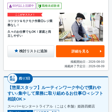
60代以上活躍中
職種未経験者
ここがオススメ！
コツコツ＆モクモク作業◎レジ業
務なし！
久々のお仕事でもOK！家庭と両
立しやすい
検討リストに追加
詳細を見る
掲載開始日：2026-08-03
掲載終了予定日：2026-08-09
終了
残り3日
間近
【惣菜スタッフ】ルーティンワーク中心で慣れや
すい♪集中して業務に取り組めるお仕事◎＜シフト
相談OK＞
スーパーセンタートライアル（こはく本舗）姫路四郷店