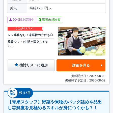
給与
時給1230円～
60代以上活躍中
職種未経験者
ここがオススメ！
レジ業務なし！未経験の方にも◎
柔軟シフト♪生活と両立しやす
い！
検討リストに追加
詳細を見る
掲載開始日：2026-08-03
掲載終了予定日：2026-08-09
終了
残り3日
間近
【青果スタッフ】野菜や果物のパック詰めや品出
し◎鮮度を見極めるスキルが身につくかも？！