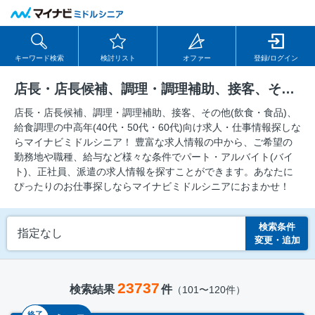
キーワード検索
検討リスト
オファー
登録/ログイン
店長・店長候補、調理・調理補助、接客、その他(飲食・食品)、給食調理の求人
店長・店長候補、調理・調理補助、接客、その他(飲食・食品)、
給食調理の中⾼年(40代・50代・60代)向け求⼈・仕事情報探しな
らマイナビミドルシニア！ 豊富な求人情報の中から、ご希望の
勤務地や職種、給与など様々な条件でパート・アルバイト(バイ
ト)、正社員、派遣の求人情報を探すことができます。あなたに
ぴったりのお仕事探しならマイナビミドルシニアにおまかせ！
検索条件
指定なし
変更・追加
23737
検索結果
件
（101〜120件）
終了