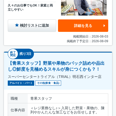
久々のお仕事でもOK！家庭と両
立しやすい
検討リストに追加
詳細を見る
掲載開始日：2026-08-03
掲載終了予定日：2026-08-09
終了
残り3日
間近
【青果スタッフ】野菜や果物のパック詰めや品出
し◎鮮度を見極めるスキルが身につくかも？！
スーパーセンタートライアル（TRIAL）明石西インター店
アルバイト・パート
その他(飲食・食品)
職種
青果スタッフ
＜レジ業務なし♪＞入荷した野菜・果物の、陳
仕事内容
列やかんたんな加工などをお任せします。