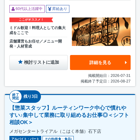
60代以上活躍中
昇給あり
ここがオススメ！
ミドル歓迎！料理人としての集大
成をここで
店舗運営もお任せ／メニュー開
発・人材育成
検討リストに追加
詳細を見る
掲載開始日：2026-07-31
掲載終了予定日：2026-08-27
終了
残り3日
間近
【惣菜スタッフ】ルーティンワーク中心で慣れや
すい♪集中して業務に取り組めるお仕事◎＜シフト
相談OK＞
メガセンタートライアル（こはく本舗）石下店
アルバイト・パート
その他(飲食・食品)