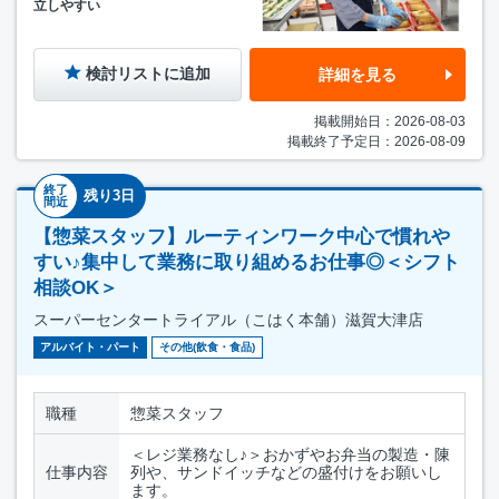
立しやすい
検討リストに追加
詳細を見る
掲載開始日：2026-08-03
掲載終了予定日：2026-08-09
終了
残り3日
間近
【惣菜スタッフ】ルーティンワーク中心で慣れや
すい♪集中して業務に取り組めるお仕事◎＜シフト
相談OK＞
スーパーセンタートライアル（こはく本舗）滋賀大津店
アルバイト・パート
その他(飲食・食品)
職種
惣菜スタッフ
＜レジ業務なし♪＞おかずやお弁当の製造・陳
仕事内容
列や、サンドイッチなどの盛付けをお願いし
ます。