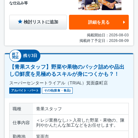
な仕込み等
検討リストに追加
詳細を見る
掲載開始日：2026-08-03
掲載終了予定日：2026-08-09
終了
残り3日
間近
【青果スタッフ】野菜や果物のパック詰めや品出
し◎鮮度を見極めるスキルが身につくかも？！
スーパーセンタートライアル（TRIAL）箕面森町店
アルバイト・パート
その他(飲食・食品)
職種
青果スタッフ
＜レジ業務なし♪＞入荷した野菜・果物の、陳
仕事内容
列やかんたんな加工などをお任せします。
勤務地
箕面市