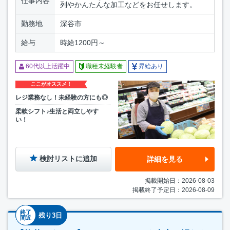
仕事内容
列やかんたんな加工などをお任せします。
勤務地
深谷市
給与
時給1200円～
60代以上活躍中
職種未経験者
昇給あり
ここがオススメ！
レジ業務なし！未経験の方にも◎
柔軟シフト♪生活と両立しやす
い！
検討リストに追加
詳細を見る
掲載開始日：2026-08-03
掲載終了予定日：2026-08-09
終了
残り3日
間近