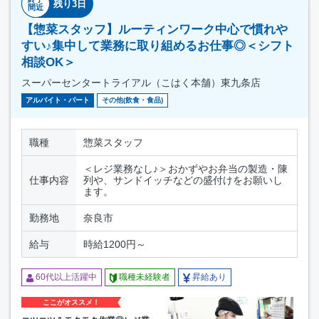
残り3日
間近
【惣菜スタッフ】ルーティンワーク中心で慣れや
すい♪集中して業務に取り組めるお仕事◎＜シフト
相談OK＞
スーパーセンタートライアル（こはく本舗）東九条店
アルバイト・パート
その他(飲食・食品)
職種
惣菜スタッフ
＜レジ業務なし♪＞おかずやお弁当の製造・陳
仕事内容
列や、サンドイッチなどの盛付けをお願いし
ます。
勤務地
奈良市
給与
時給1200円～
60代以上活躍中
職種未経験者
昇給あり
ここがオススメ！