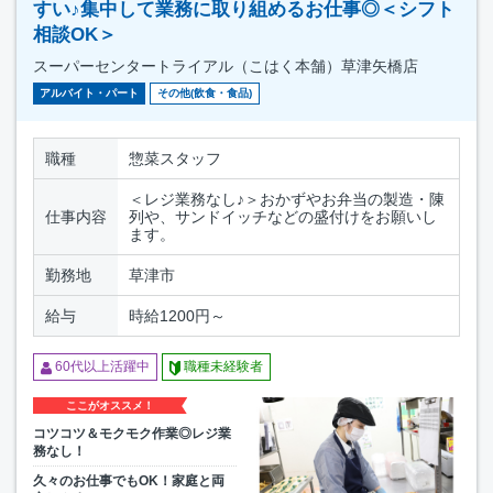
すい♪集中して業務に取り組めるお仕事◎＜シフト
相談OK＞
スーパーセンタートライアル（こはく本舗）草津矢橋店
アルバイト・パート
その他(飲食・食品)
職種
惣菜スタッフ
＜レジ業務なし♪＞おかずやお弁当の製造・陳
仕事内容
列や、サンドイッチなどの盛付けをお願いし
ます。
勤務地
草津市
給与
時給1200円～
60代以上活躍中
職種未経験者
ここがオススメ！
コツコツ＆モクモク作業◎レジ業
務なし！
久々のお仕事でもOK！家庭と両