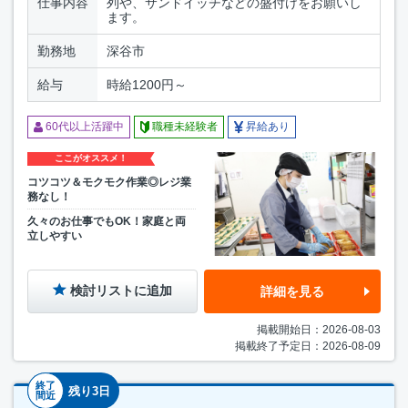
仕事内容
列や、サンドイッチなどの盛付けをお願いし
ます。
勤務地
深谷市
給与
時給1200円～
60代以上活躍中
職種未経験者
昇給あり
ここがオススメ！
コツコツ＆モクモク作業◎レジ業
務なし！
久々のお仕事でもOK！家庭と両
立しやすい
検討リストに追加
詳細を見る
掲載開始日：2026-08-03
掲載終了予定日：2026-08-09
終了
残り3日
間近