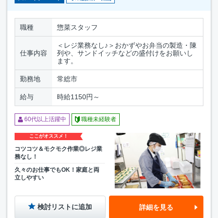
職種
惣菜スタッフ
＜レジ業務なし♪＞おかずやお弁当の製造・陳
仕事内容
列や、サンドイッチなどの盛付けをお願いし
ます。
勤務地
常総市
給与
時給1150円～
60代以上活躍中
職種未経験者
ここがオススメ！
コツコツ＆モクモク作業◎レジ業
務なし！
久々のお仕事でもOK！家庭と両
立しやすい
検討リストに追加
詳細を見る