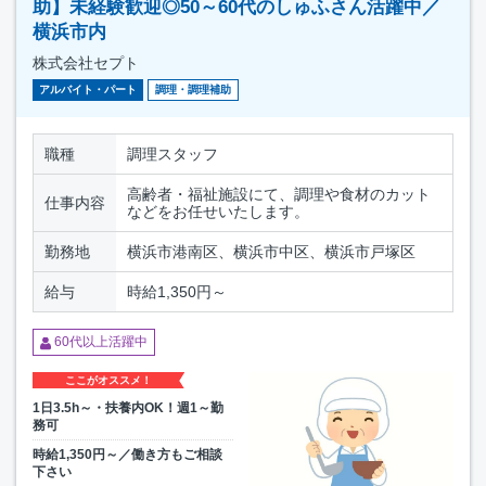
助】未経験歓迎◎50～60代のしゅふさん活躍中／
横浜市内
株式会社セプト
アルバイト・パート
調理・調理補助
職種
調理スタッフ
高齢者・福祉施設にて、調理や食材のカット
仕事内容
などをお任せいたします。
勤務地
横浜市港南区、横浜市中区、横浜市戸塚区
給与
時給1,350円～
60代以上活躍中
ここがオススメ！
1日3.5h～・扶養内OK！週1～勤
務可
時給1,350円～／働き方もご相談
下さい