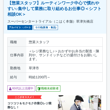
【惣菜スタッフ】ルーティンワーク中心で慣れや
すい♪集中して業務に取り組めるお仕事◎＜シフト
相談OK＞
スーパーセンタートライアル（こはく本舗）草津矢橋店
アルバイト・パート
その他(飲食・食品)
職種
惣菜スタッフ
＜レジ業務なし♪＞おかずやお弁当の製造・陳
仕事内容
列や、サンドイッチなどの盛付けをお願いし
ます。
勤務地
草津市
給与
時給1200円～
60代以上活躍中
職種未経験者
ここがオススメ！
コツコツ＆モクモク作業◎レジ業
務なし！