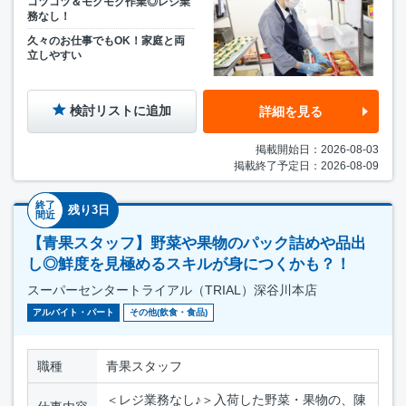
コツコツ＆モクモク作業◎レジ業
務なし！
久々のお仕事でもOK！家庭と両
立しやすい
検討リストに追加
詳細を見る
掲載開始日：2026-08-03
掲載終了予定日：2026-08-09
終了
残り3日
間近
【青果スタッフ】野菜や果物のパック詰めや品出
し◎鮮度を見極めるスキルが身につくかも？！
スーパーセンタートライアル（TRIAL）深谷川本店
アルバイト・パート
その他(飲食・食品)
職種
青果スタッフ
＜レジ業務なし♪＞入荷した野菜・果物の、陳