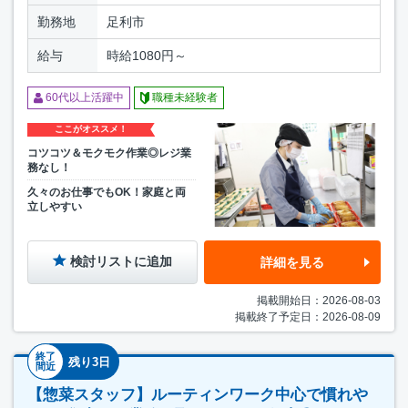
勤務地
足利市
給与
時給1080円～
60代以上活躍中
職種未経験者
ここがオススメ！
コツコツ＆モクモク作業◎レジ業
務なし！
久々のお仕事でもOK！家庭と両
立しやすい
検討リストに追加
詳細を見る
掲載開始日：2026-08-03
掲載終了予定日：2026-08-09
終了
残り3日
間近
【惣菜スタッフ】ルーティンワーク中心で慣れや