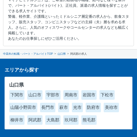
マイナビミドルシニアは、ご希望の勤務地や職種、給与など様々な条件
で、パート・アルバイト(バイト)、正社員、派遣の求人情報を探すことが
できる求人サイトです。
警備、軽作業、介護職といったミドルシニア層定番の求人から、飲食スタ
ッフ、販売スタッフ、コンビニスタッフなどの主婦（夫）層を求める求
人。さらに、人気のオフィスワークやコールセンターの求人なども幅広く
掲載しています。
あなたのお仕事探しにぜひご活用ください。
中高年の転職・パート・アルバイトTOP
山口県
阿武郡の求人
エリアから探す
山口県
下関市
山口市
宇部市
周南市
岩国市
下松市
山陽小野田市
長門市
萩市
光市
防府市
美祢市
柳井市
阿武郡
大島郡
玖珂郡
熊毛郡