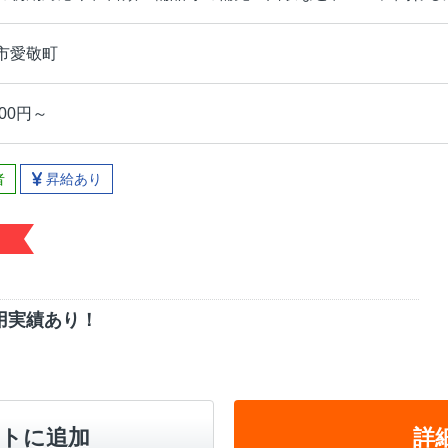
賀市愛敬町
00円～
者
昇給あり
用実績あり！
トに追加
詳