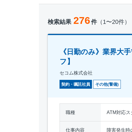
276
検索結果
件
（1〜20件）
《日勤のみ》業界大手
フ】
セコム株式会社
契約・嘱託社員
その他(警備)
職種
ATM対応
仕事内容
障害発生時