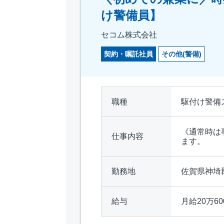
け警備員】
セコム株式会社
契約・嘱託社員
その他(警備)
職種
駆付け警備
《通常時は
仕事内容
ます。
勤務地
佐賀県神埼
給与
月給20万60