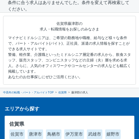
条件に合う求人はありませんでした。条件を変えて再検索して
ください。
佐賀県藤津郡の
求人・転職情報をお探しのみなさま
マイナビミドルシニアは、ご希望の勤務地や職種、給与など様々な条件
で、パート・アルバイト(バイト)、正社員、派遣の求人情報を探すことが
できる求人サイトです。
警備、軽作業、介護職といったミドルシニア層定番の求人から、飲食スタ
ッフ、販売スタッフ、コンビニスタッフなどの主婦（夫）層を求める求
人。さらに、人気のオフィスワークやコールセンターの求人なども幅広く
掲載しています。
あなたのお仕事探しにぜひご活用ください。
中高年の転職・パート・アルバイトTOP
佐賀県
藤津郡の求人
エリアから探す
佐賀県
佐賀市
唐津市
鳥栖市
伊万里市
武雄市
嬉野市