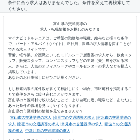
条件に合う求人はありませんでした。条件を変えて再検索して
ください。
富山県の交通誘導の
求人・転職情報をお探しのみなさま
マイナビミドルシニアは、ご希望の勤務地や職種、給与など様々な条件
で、パート・アルバイト(バイト)、正社員、派遣の求人情報を探すことが
できる求人サイトです。
警備、軽作業、介護職といったミドルシニア層定番の求人から、飲食スタ
ッフ、販売スタッフ、コンビニスタッフなどの主婦（夫）層を求める求
人。さらに、人気のオフィスワークやコールセンターの求人なども幅広く
掲載しています。
あなたのお仕事探しにぜひご活用ください。
もし検索結果の案件数が多くて検討しにくい場合、市区町村を指定するこ
とで案件をさらに絞り込むことができます。
富山県の市区町村で絞り込むことで、より自宅に近い職場など、あなたに
あった条件の職場を見つけやすくなります。
富山県の市区町村の情報を見てみませんか？
富山市の交通誘導の求人
高岡市の交通誘導の求人
射水市の交通誘導の
求人
南砺市の交通誘導の求人
氷見市の交通誘導の求人
砺波市の交通誘
導の求人
中新川郡の交通誘導の求人