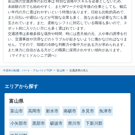
富山県の交通誘導のお仕事は 特別な資格やスキルを必要としないため、
未経験の方でも始めやすく、またWワークや定年後の仕事としても、幅広
い年代の方に選ばれやすいという特徴があります。日給も比較的高めで、
また日払いや週払いなどが可能な企業も多く、急なお金が必要な方にも重
宝されています。また、柔軟なシフトに対応している職場も多いので、ス
ポット的に入りたい方にも多く選ばれています。
交通誘導は多種多様な場所や時間、時には悪天候の元、人や車の誘導を行
い、交通事故や渋滞などのトラブルが起きないように働かなければなりま
せん。ですので、咄嗟の冷静な判断力や集中力がある方が求められます。
また体力に自信がある方がこの職業に採用されやすい傾向があります。
（マイナビミドルシニア調べ）
中高年の転職・パート・アルバイトTOP
富山県
交通誘導の求人
エリアから探す
富山県
富山市
高岡市
射水市
南砺市
氷見市
魚津市
小矢部市
黒部市
砺波市
滑川市
下新川郡