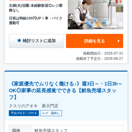
主婦(夫)活躍♪未経験歓迎◎レジ業
務なし
日祝は時給100円UP！車・バイク
通勤可
検討リストに追加
詳細を見る
掲載開始日：2026-07-31
掲載終了予定日：2026-08-27
《家庭優先でムリなく働ける♪》週3日～・1日3h～
OK◎家事の延長感覚でできる【鮮魚売場スタッ
フ】
クスリのアオキ 新大門店
アルバイト・パート
レジ・品出し
職種
鮮魚売場スタッフ