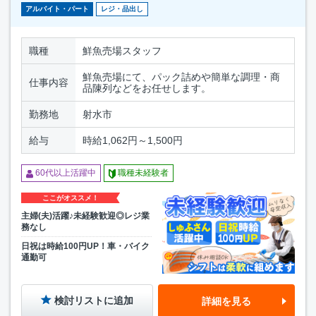
アルバイト・パート
レジ・品出し
職種
鮮魚売場スタッフ
鮮魚売場にて、パック詰めや簡単な調理・商
仕事内容
品陳列などをお任せします。
勤務地
射水市
給与
時給1,062円～1,500円
60代以上活躍中
職種未経験者
ここがオススメ！
主婦(夫)活躍♪未経験歓迎◎レジ業
務なし
日祝は時給100円UP！車・バイク
通勤可
検討リストに追加
詳細を見る