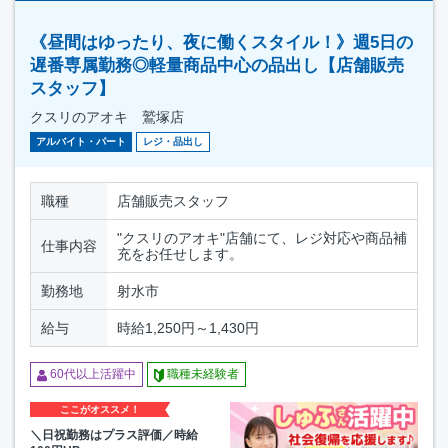
《昼間はゆったり、夜に働くスタイル！》週5日の
遅番専属勤務◎軽量商品中心の品出し【店舗販売
スタッフ】
クスリのアオキ 鷲塚店
アルバイト・パート
レジ・品出し
職種
店舗販売スタッフ
"クスリのアオキ"店舗にて、レジ対応や商品補
仕事内容
充をお任せします。
勤務地
射水市
給与
時給1,250円～1,430円
60代以上活躍中
職種未経験者
ここがオススメ！
＼日祝勤務はプラス評価／時給