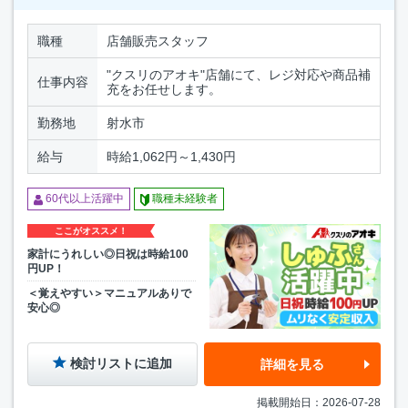
職種
店舗販売スタッフ
"クスリのアオキ"店舗にて、レジ対応や商品補
仕事内容
充をお任せします。
勤務地
射水市
給与
時給1,062円～1,430円
60代以上活躍中
職種未経験者
ここがオススメ！
家計にうれしい◎日祝は時給100
円UP！
＜覚えやすい＞マニュアルありで
安心◎
検討リストに追加
詳細を見る
掲載開始日：2026-07-28