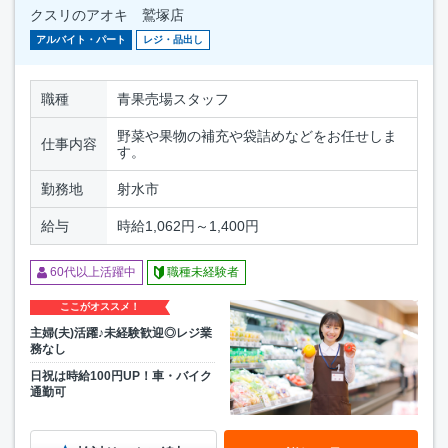
クスリのアオキ 鷲塚店
アルバイト・パート
レジ・品出し
職種
青果売場スタッフ
野菜や果物の補充や袋詰めなどをお任せしま
仕事内容
す。
勤務地
射水市
給与
時給1,062円～1,400円
60代以上活躍中
職種未経験者
ここがオススメ！
主婦(夫)活躍♪未経験歓迎◎レジ業
務なし
日祝は時給100円UP！車・バイク
通勤可