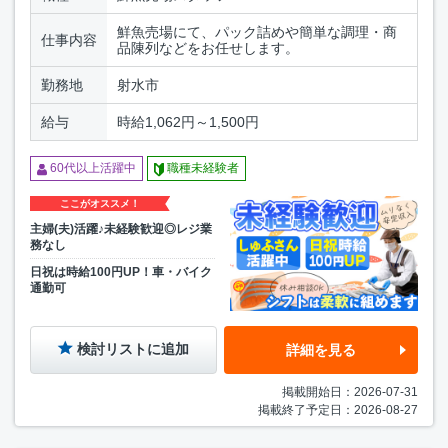
鮮魚売場にて、パック詰めや簡単な調理・商
仕事内容
品陳列などをお任せします。
勤務地
射水市
給与
時給1,062円～1,500円
60代以上活躍中
職種未経験者
ここがオススメ！
主婦(夫)活躍♪未経験歓迎◎レジ業
務なし
日祝は時給100円UP！車・バイク
通勤可
検討リストに追加
詳細を見る
掲載開始日：2026-07-31
掲載終了予定日：2026-08-27