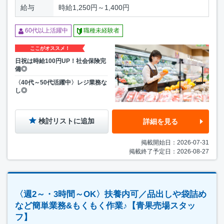
給与
時給1,250円～1,400円
60代以上活躍中
職種未経験者
ここがオススメ！
日祝は時給100円UP！社会保険完
備◎
〈40代～50代活躍中〉レジ業務な
し◎
検討リストに追加
詳細を見る
掲載開始日：2026-07-31
掲載終了予定日：2026-08-27
〈週2～・3時間～OK〉扶養内可／品出しや袋詰め
など簡単業務&もくもく作業♪【青果売場スタッ
フ】