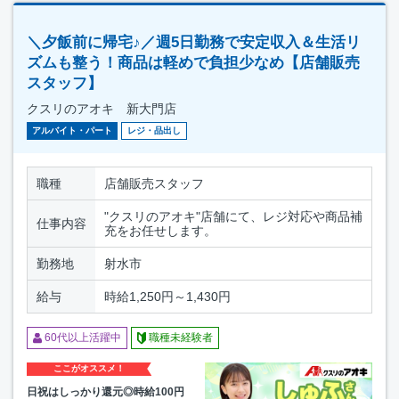
＼夕飯前に帰宅♪／週5日勤務で安定収入＆生活リ
ズムも整う！商品は軽めで負担少なめ【店舗販売
スタッフ】
クスリのアオキ 新大門店
アルバイト・パート
レジ・品出し
職種
店舗販売スタッフ
"クスリのアオキ"店舗にて、レジ対応や商品補
仕事内容
充をお任せします。
勤務地
射水市
給与
時給1,250円～1,430円
60代以上活躍中
職種未経験者
ここがオススメ！
日祝はしっかり還元◎時給100円