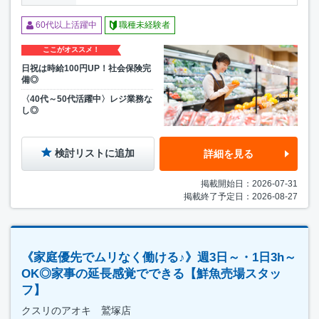
60代以上活躍中
職種未経験者
ここがオススメ！
日祝は時給100円UP！社会保険完
備◎
〈40代～50代活躍中〉レジ業務な
し◎
検討リストに追加
詳細を見る
掲載開始日：2026-07-31
掲載終了予定日：2026-08-27
《家庭優先でムリなく働ける♪》週3日～・1日3h～
OK◎家事の延長感覚でできる【鮮魚売場スタッ
フ】
クスリのアオキ 鷲塚店