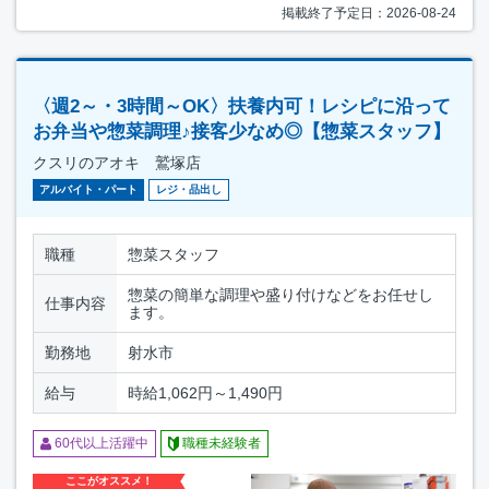
掲載終了予定日：2026-08-24
〈週2～・3時間～OK〉扶養内可！レシピに沿って
お弁当や惣菜調理♪接客少なめ◎【惣菜スタッフ】
クスリのアオキ 鷲塚店
アルバイト・パート
レジ・品出し
職種
惣菜スタッフ
惣菜の簡単な調理や盛り付けなどをお任せし
仕事内容
ます。
勤務地
射水市
給与
時給1,062円～1,490円
60代以上活躍中
職種未経験者
ここがオススメ！