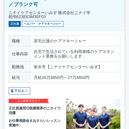
／ブランク可
ニチイケアセンターいみず 株式会社ニチイ学
館/B623E63M35F03
正社員
ヘルパー・ケアマネージャー
職種
居宅介護のケアマネージャー
在宅で生活されている利用者様のケアマネジ
仕事内容
メント業務をお願いします。
勤務地
射水市【ニチイケアセンターいみず】
給与
月給26万4850円～27万4850円
昇給あり
ここがオススメ！
正社員雇用◎医療業界のニチイで
活躍
お仕事相談会＆おさらいレッスン
実施中♪