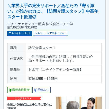
＼業界大手の充実サポート／あなたの『寄り添
い』が誰かの力に。【訪問介護スタッフ】中高年
スタート歓迎◎
ニチイケアセンター新湊 株式会社ニチイ学
館/B623BP7I31P02
アルバイト・パート
ヘルパー・ケアマネージャー
職種
訪問介護スタッフ
ご利用者様の自宅に訪問して日常生活の介
仕事内容
助・サポートをお願いします。
勤務地
射水市【ニチイケアセンター新湊】
給与
時給1255～1495円
職種未経験者
昇給あり
ここがオススメ！
全国1400拠点以上◆生活の変化に
対応可