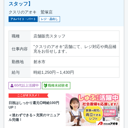
スタッフ】
クスリのアオキ 鷲塚店
アルバイト・パート
レジ・品出し
職種
店舗販売スタッフ
"クスリのアオキ"店舗にて、レジ対応や商品補
仕事内容
充をお任せします。
勤務地
射水市
給与
時給1,250円～1,430円
60代以上活躍中
職種未経験者
ここがオススメ！
日祝はしっかり還元◎時給100円
UP！
＜迷わずできる＞充実のマニュア
ル完備！