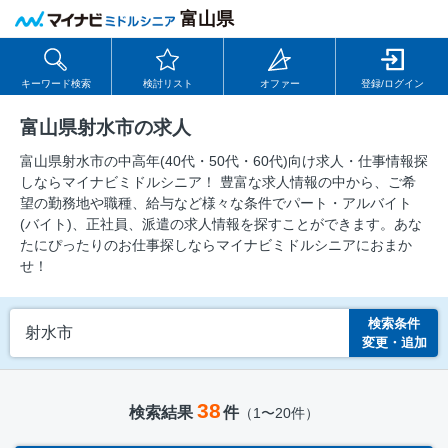
富山県
キーワード検索
検討リスト
オファー
登録/ログイン
富山県射水市の求人
富山県射水市の中⾼年(40代・50代・60代)向け求⼈・仕事情報探
しならマイナビミドルシニア！ 豊富な求人情報の中から、ご希
望の勤務地や職種、給与など様々な条件でパート・アルバイト
(バイト)、正社員、派遣の求人情報を探すことができます。あな
たにぴったりのお仕事探しならマイナビミドルシニアにおまか
せ！
検索条件
射水市
変更・追加
38
検索結果
件
（1〜20件）