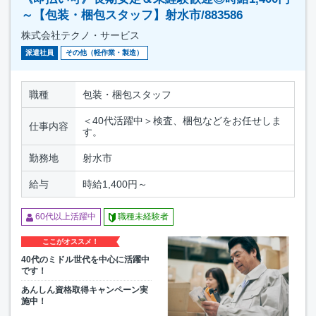
～【包装・梱包スタッフ】射水市/883586
株式会社テクノ・サービス
派遣社員
その他（軽作業・製造）
職種
包装・梱包スタッフ
＜40代活躍中＞検査、梱包などをお任せしま
仕事内容
す。
勤務地
射水市
給与
時給1,400円～
60代以上活躍中
職種未経験者
ここがオススメ！
40代のミドル世代を中心に活躍中
です！
あんしん資格取得キャンペーン実
施中！