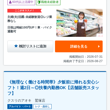
60代以上活躍中
職種未経験者
ここがオススメ！
主婦(夫)活躍♪未経験歓迎◎レジ業
務なし
日祝は時給100円UP！車・バイク
通勤可
検討リストに追加
詳細を見る
掲載開始日：2026-07-31
掲載終了予定日：2026-08-27
《無理なく働ける時間帯》夕飯前に帰れる安心シ
フト！週2日～◎扶養内勤務OK【店舗販売スタッ
フ】
クスリのアオキ 鷲塚店
アルバイト・パート
レジ・品出し