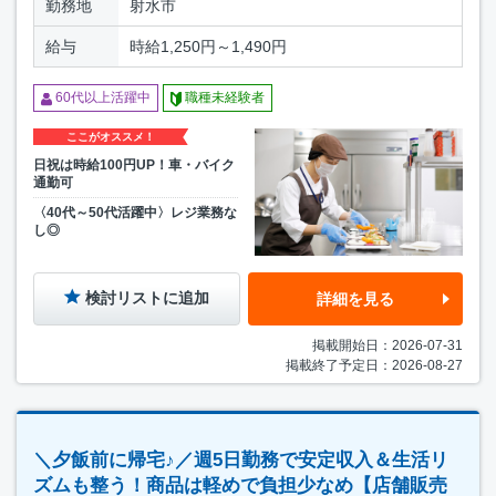
勤務地
射水市
給与
時給1,250円～1,490円
60代以上活躍中
職種未経験者
ここがオススメ！
日祝は時給100円UP！車・バイク
通勤可
〈40代～50代活躍中〉レジ業務な
し◎
検討リストに追加
詳細を見る
掲載開始日：2026-07-31
掲載終了予定日：2026-08-27
＼夕飯前に帰宅♪／週5日勤務で安定収入＆生活リ
ズムも整う！商品は軽めで負担少なめ【店舗販売