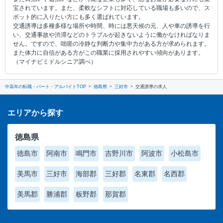
宝されています。また、柔軟なシフトに対応している職場も多いので、ス
ポット的に入りたい方にも多く選ばれています。
交通誘導は多種多様な場所や時間、時には悪天候の元、人や車の誘導を行
い、交通事故や渋滞などのトラブルが起きないように働かなければなりま
せん。ですので、咄嗟の冷静な判断力や集中力がある方が求められます。
また体力に自信がある方がこの職業に採用されやすい傾向があります。
（マイナビミドルシニア調べ）
中高年の転職・パート・アルバイトTOP
徳島県
三好市
交通誘導の求人
エリアから探す
徳島県
徳島市
阿南市
鳴門市
吉野川市
阿波市
小松島市
美馬市
三好市
海部郡
三好郡
名東郡
名西郡
美馬郡
勝浦郡
板野郡
那賀郡