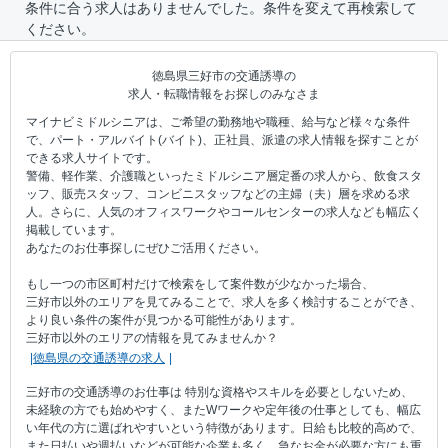
条件に合う求人はありませんでした。条件を変えて再検索して
ください。
徳島県三好市の交通誘導の
求人・転職情報をお探しのみなさま
マイナビミドルシニアは、ご希望の勤務地や職種、給与など様々な条件
で、パート・アルバイト(バイト)、正社員、派遣の求人情報を探すことが
できる求人サイトです。
警備、軽作業、介護職といったミドルシニア層定番の求人から、飲食スタ
ッフ、販売スタッフ、コンビニスタッフなどの主婦（夫）層を求める求
人。さらに、人気のオフィスワークやコールセンターの求人なども幅広く
掲載しています。
あなたのお仕事探しにぜひご活用ください。
もし一つの市区町村だけで検索をして案件数が少なかった場合、
三好市以外のエリアを見てみることで、求人を多く検討することができ、
より良い条件の案件が見つかる可能性があります。
三好市以外のエリアの情報を見てみませんか？
徳島県の交通誘導の求人
三好市の交通誘導のお仕事は 特別な資格やスキルを必要としないため、
未経験の方でも始めやすく、またWワークや定年後の仕事としても、幅広
い年代の方に選ばれやすいという特徴があります。日給も比較的高めで、
また日払いや週払いなどが可能な企業も多く、急なお金が必要な方にも重