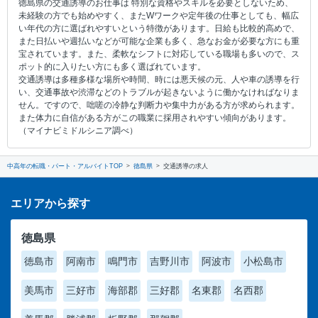
徳島県の交通誘導のお仕事は 特別な資格やスキルを必要としないため、
未経験の方でも始めやすく、またWワークや定年後の仕事としても、幅広
い年代の方に選ばれやすいという特徴があります。日給も比較的高めで、
また日払いや週払いなどが可能な企業も多く、急なお金が必要な方にも重
宝されています。また、柔軟なシフトに対応している職場も多いので、ス
ポット的に入りたい方にも多く選ばれています。
交通誘導は多種多様な場所や時間、時には悪天候の元、人や車の誘導を行
い、交通事故や渋滞などのトラブルが起きないように働かなければなりま
せん。ですので、咄嗟の冷静な判断力や集中力がある方が求められます。
また体力に自信がある方がこの職業に採用されやすい傾向があります。
（マイナビミドルシニア調べ）
中高年の転職・パート・アルバイトTOP
徳島県
交通誘導の求人
エリアから探す
徳島県
徳島市
阿南市
鳴門市
吉野川市
阿波市
小松島市
美馬市
三好市
海部郡
三好郡
名東郡
名西郡