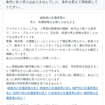
条件に合う求人はありませんでした。条件を変えて再検索して
ください。
徳島県の交通誘導の
求人・転職情報をお探しのみなさま
マイナビミドルシニアは、ご希望の勤務地や職種、給与など様々な条件
で、パート・アルバイト(バイト)、正社員、派遣の求人情報を探すことが
できる求人サイトです。
警備、軽作業、介護職といったミドルシニア層定番の求人から、飲食スタ
ッフ、販売スタッフ、コンビニスタッフなどの主婦（夫）層を求める求
人。さらに、人気のオフィスワークやコールセンターの求人なども幅広く
掲載しています。
あなたのお仕事探しにぜひご活用ください。
もし検索結果の案件数が多くて検討しにくい場合、市区町村を指定するこ
とで案件をさらに絞り込むことができます。
徳島県の市区町村で絞り込むことで、より自宅に近い職場など、あなたに
あった条件の職場を見つけやすくなります。
徳島県の市区町村の情報を見てみませんか？
徳島市の交通誘導の求人
阿南市の交通誘導の求人
鳴門市の交通誘導の
求人
吉野川市の交通誘導の求人
小松島市の交通誘導の求人
板野郡の交
通誘導の求人