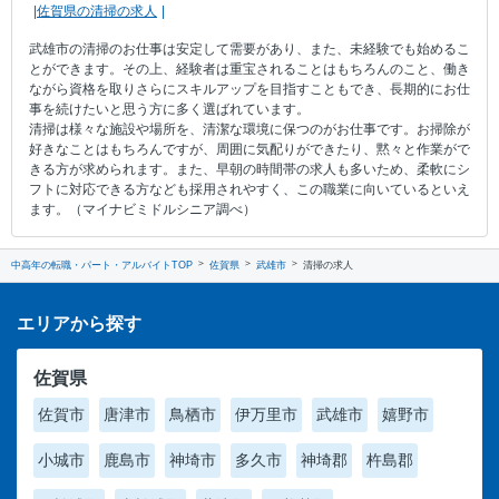
佐賀県の清掃の求人
武雄市の清掃のお仕事は安定して需要があり、また、未経験でも始めるこ
とができます。その上、経験者は重宝されることはもちろんのこと、働き
ながら資格を取りさらにスキルアップを目指すこともでき、長期的にお仕
事を続けたいと思う方に多く選ばれています。
清掃は様々な施設や場所を、清潔な環境に保つのがお仕事です。お掃除が
好きなことはもちろんですが、周囲に気配りができたり、黙々と作業がで
きる方が求められます。また、早朝の時間帯の求人も多いため、柔軟にシ
フトに対応できる方なども採用されやすく、この職業に向いているといえ
ます。（マイナビミドルシニア調べ）
中高年の転職・パート・アルバイトTOP
佐賀県
武雄市
清掃の求人
エリアから探す
佐賀県
佐賀市
唐津市
鳥栖市
伊万里市
武雄市
嬉野市
小城市
鹿島市
神埼市
多久市
神埼郡
杵島郡