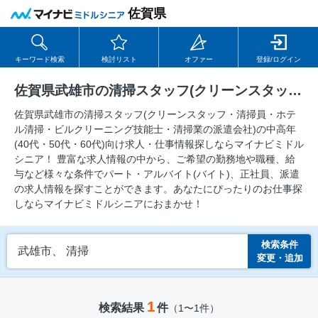
佐賀県
キーワード検索
検討リスト
オファー
登録/ログイン
佐賀県武雄市の清掃スタッフ(クリーンスタッフ・清掃員・ホテル清掃・ビルクリーニング技能士・清掃業の派遣会社)の求人
佐賀県武雄市の清掃スタッフ(クリーンスタッフ・清掃員・ホテ
ル清掃・ビルクリーニング技能士・清掃業の派遣会社)の中⾼年
(40代・50代・60代)向け求⼈・仕事情報探しならマイナビミドル
シニア！ 豊富な求人情報の中から、ご希望の勤務地や職種、給
与など様々な条件でパート・アルバイト(バイト)、正社員、派遣
の求人情報を探すことができます。あなたにぴったりのお仕事探
しならマイナビミドルシニアにおまかせ！
検索条件
武雄市、 清掃
変更・追加
1
検索結果
件
（1〜1件）