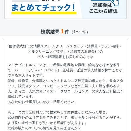
1
検索結果
件
（1〜1件）
佐賀県武雄市の清掃スタッフ(クリーンスタッフ・清掃員・ホテル清掃・
ビルクリーニング技能士・清掃業の派遣会社)の
求人・転職情報をお探しのみなさま
マイナビミドルシニアは、ご希望の勤務地や職種、給与など様々な条件
で、パート・アルバイト(バイト)、正社員、派遣の求人情報を探すことが
できる求人サイトです。
警備、軽作業、介護職といったミドルシニア層定番の求人から、飲食スタ
ッフ、販売スタッフ、コンビニスタッフなどの主婦（夫）層を求める求
人。さらに、人気のオフィスワークやコールセンターの求人なども幅広く
掲載しています。
あなたのお仕事探しにぜひご活用ください。
もし一つの市区町村だけで検索をして案件数が少なかった場合、
武雄市以外のエリアを見てみることで、求人を多く検討することができ、
より良い条件の案件が見つかる可能性があります。
武雄市以外のエリアの情報を見てみませんか？