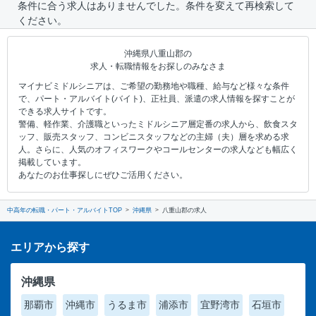
条件に合う求人はありませんでした。条件を変えて再検索して
ください。
沖縄県八重山郡の
求人・転職情報をお探しのみなさま
マイナビミドルシニアは、ご希望の勤務地や職種、給与など様々な条件
で、パート・アルバイト(バイト)、正社員、派遣の求人情報を探すことが
できる求人サイトです。
警備、軽作業、介護職といったミドルシニア層定番の求人から、飲食スタ
ッフ、販売スタッフ、コンビニスタッフなどの主婦（夫）層を求める求
人。さらに、人気のオフィスワークやコールセンターの求人なども幅広く
掲載しています。
あなたのお仕事探しにぜひご活用ください。
中高年の転職・パート・アルバイトTOP
沖縄県
八重山郡の求人
エリアから探す
沖縄県
那覇市
沖縄市
うるま市
浦添市
宜野湾市
石垣市