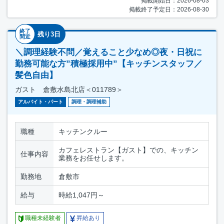
掲載開始日：2026-08-03
掲載終了予定日：2026-08-30
終了
残り3日
間近
＼調理経験不問／覚えること少なめ◎夜・日祝に
勤務可能な方”積極採用中”【キッチンスタッフ／
髪色自由】
ガスト 倉敷水島北店＜011789＞
アルバイト・パート
調理・調理補助
職種
キッチンクルー
カフェレストラン【ガスト】での、キッチン
仕事内容
業務をお任せします。
勤務地
倉敷市
給与
時給1,047円～
職種未経験者
昇給あり