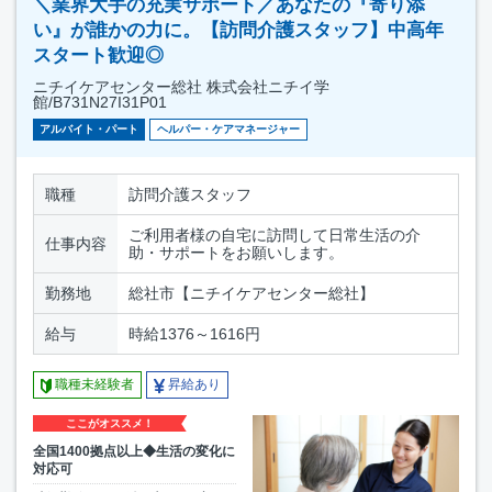
＼業界大手の充実サポート／あなたの『寄り添
い』が誰かの力に。【訪問介護スタッフ】中高年
スタート歓迎◎
ニチイケアセンター総社 株式会社ニチイ学
館/B731N27I31P01
アルバイト・パート
ヘルパー・ケアマネージャー
職種
訪問介護スタッフ
ご利用者様の自宅に訪問して日常生活の介
仕事内容
助・サポートをお願いします。
勤務地
総社市【ニチイケアセンター総社】
給与
時給1376～1616円
職種未経験者
昇給あり
ここがオススメ！
全国1400拠点以上◆生活の変化に
対応可