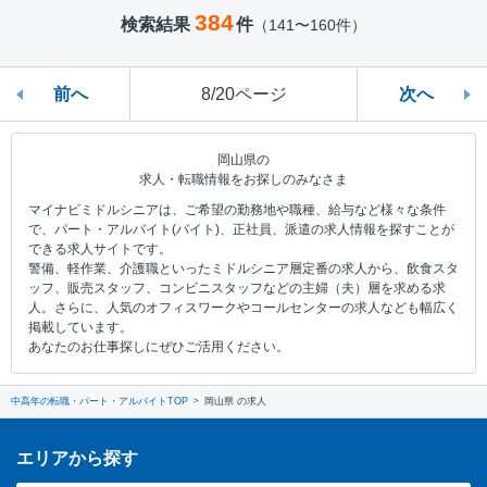
384
検索結果
件
（141〜160件）
前へ
8/20ページ
次へ
岡山県の
求人・転職情報をお探しのみなさま
マイナビミドルシニアは、ご希望の勤務地や職種、給与など様々な条件
で、パート・アルバイト(バイト)、正社員、派遣の求人情報を探すことが
できる求人サイトです。
警備、軽作業、介護職といったミドルシニア層定番の求人から、飲食スタ
ッフ、販売スタッフ、コンビニスタッフなどの主婦（夫）層を求める求
人。さらに、人気のオフィスワークやコールセンターの求人なども幅広く
掲載しています。
あなたのお仕事探しにぜひご活用ください。
中高年の転職・パート・アルバイトTOP
岡山県 の求人
エリアから探す