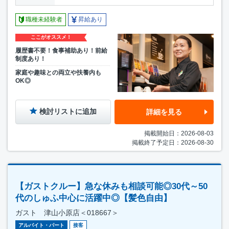
職種未経験者
昇給あり
ここがオススメ！
履歴書不要！食事補助あり！前給
制度あり！
家庭や趣味との両立や扶養内も
OK◎
検討リストに追加
詳細を見る
掲載開始日：2026-08-03
掲載終了予定日：2026-08-30
【ガストクルー】急な休みも相談可能◎30代～50
代のしゅふ中心に活躍中◎【髪色自由】
ガスト 津山小原店＜018667＞
アルバイト・パート
接客