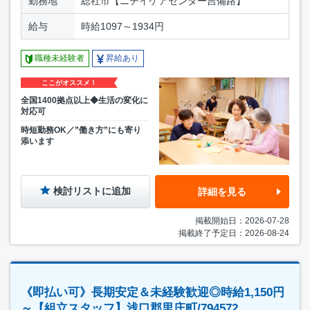
勤務地
総社市【ニチイケアセンター吉備路】
給与
時給1097～1934円
職種未経験者
昇給あり
ここがオススメ！
全国1400拠点以上◆生活の変化に
対応可
時短勤務OK／”働き方”にも寄り
添います
検討リストに追加
詳細を見る
掲載開始日：2026-07-28
掲載終了予定日：2026-08-24
《即払い可》長期安定＆未経験歓迎◎時給1,150円
～【組立スタッフ】浅口郡里庄町/794572