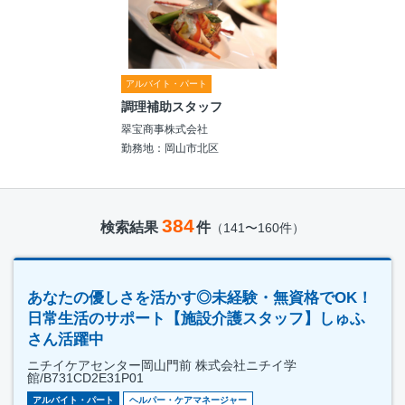
アルバイト・パート
調理補助スタッフ
翠宝商事株式会社
勤務地：岡山市北区
384
検索結果
件
（141〜160件）
あなたの優しさを活かす◎未経験・無資格でOK！
日常生活のサポート【施設介護スタッフ】しゅふ
さん活躍中
ニチイケアセンター岡山門前 株式会社ニチイ学
館/B731CD2E31P01
アルバイト・パート
ヘルパー・ケアマネージャー