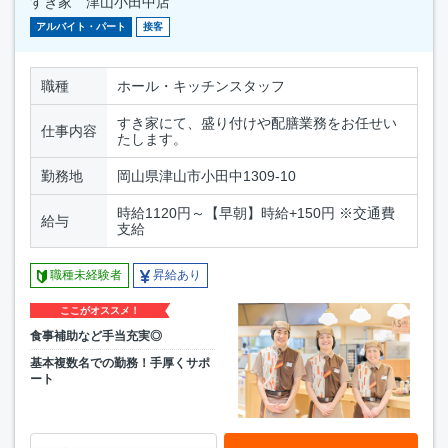
すき家 津山小田中店
アルバイト・パート
接客
職種
ホール・キッチンスタッフ
すき家にて、盛り付けや配膳業務をお任せい
仕事内容
たします。
勤務地
岡山県津山市小田中1309-10
時給1120円～【早朝】時給+150円 ※交通費
給与
支給
職種未経験者
昇給あり
ここがオススメ！
食事補助など手当充実◎
基本複数名での勤務！手厚くサポ
ート