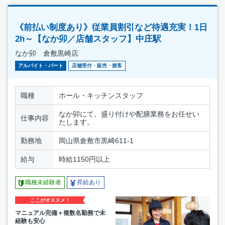
《前払い制度あり》従業員割引など待遇充実！1日
2h～【なか卯／店舗スタッフ】中庄駅
なか卯 倉敷黒崎店
アルバイト・パート
店舗受付・販売・接客
職種
ホール・キッチンスタッフ
なか卯にて、盛り付けや配膳業務をお任せい
仕事内容
たします。
勤務地
岡山県倉敷市黒崎611-1
給与
時給1150円以上
職種未経験者
昇給あり
ここがオススメ！
マニュアル完備＋複数名勤務で未
経験も安心