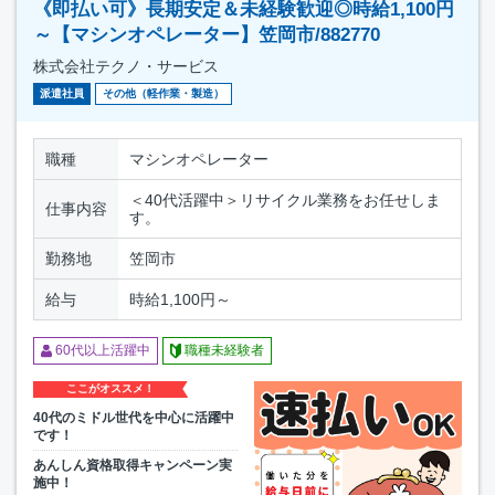
《即払い可》長期安定＆未経験歓迎◎時給1,100円
～【マシンオペレーター】笠岡市/882770
株式会社テクノ・サービス
派遣社員
その他（軽作業・製造）
職種
マシンオペレーター
＜40代活躍中＞リサイクル業務をお任せしま
仕事内容
す。
勤務地
笠岡市
給与
時給1,100円～
60代以上活躍中
職種未経験者
ここがオススメ！
40代のミドル世代を中心に活躍中
です！
あんしん資格取得キャンペーン実
施中！