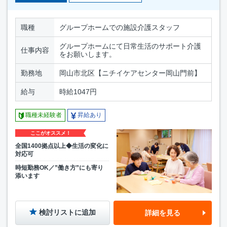
職種
グループホームでの施設介護スタッフ
グループホームにて日常生活のサポート介護
仕事内容
をお願いします。
勤務地
岡山市北区【ニチイケアセンター岡山門前】
給与
時給1047円
職種未経験者
昇給あり
ここがオススメ！
全国1400拠点以上◆生活の変化に
対応可
時短勤務OK／”働き方”にも寄り
添います
検討リストに追加
詳細を見る