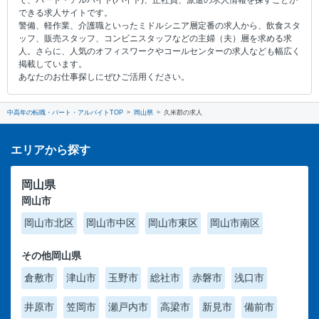
で、パート・アルバイト(バイト)、正社員、派遣の求人情報を探すことが
できる求人サイトです。
警備、軽作業、介護職といったミドルシニア層定番の求人から、飲食スタ
ッフ、販売スタッフ、コンビニスタッフなどの主婦（夫）層を求める求
人。さらに、人気のオフィスワークやコールセンターの求人なども幅広く
掲載しています。
あなたのお仕事探しにぜひご活用ください。
中高年の転職・パート・アルバイトTOP
岡山県
久米郡の求人
エリアから探す
岡山県
岡山市
岡山市北区
岡山市中区
岡山市東区
岡山市南区
その他岡山県
倉敷市
津山市
玉野市
総社市
赤磐市
浅口市
井原市
笠岡市
瀬戸内市
高梁市
新見市
備前市