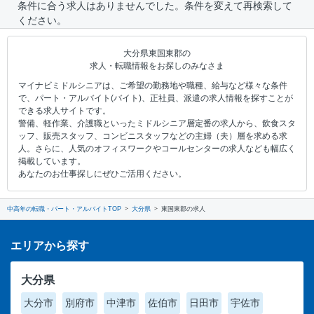
条件に合う求人はありませんでした。条件を変えて再検索して
ください。
大分県東国東郡の
求人・転職情報をお探しのみなさま
マイナビミドルシニアは、ご希望の勤務地や職種、給与など様々な条件
で、パート・アルバイト(バイト)、正社員、派遣の求人情報を探すことが
できる求人サイトです。
警備、軽作業、介護職といったミドルシニア層定番の求人から、飲食スタ
ッフ、販売スタッフ、コンビニスタッフなどの主婦（夫）層を求める求
人。さらに、人気のオフィスワークやコールセンターの求人なども幅広く
掲載しています。
あなたのお仕事探しにぜひご活用ください。
中高年の転職・パート・アルバイトTOP
大分県
東国東郡の求人
エリアから探す
大分県
大分市
別府市
中津市
佐伯市
日田市
宇佐市