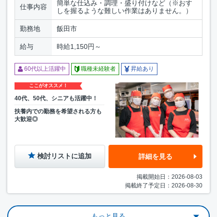
簡単な仕込み・調理・盛り付けなど（※おす
仕事内容
しを握るような難しい作業はありません。）
勤務地
飯田市
給与
時給1,150円～
60代以上活躍中
職種未経験者
昇給あり
ここがオススメ！
40代、50代、シニアも活躍中！
扶養内での勤務を希望される方も
大歓迎◎
検討リストに追加
詳細を見る
掲載開始日：2026-08-03
掲載終了予定日：2026-08-30
もっと見る