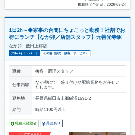
掲載終了予定日：2026-08-24
1日2h～◆家事の合間にちょこっと勤務！社割でお
得にランチ【なか卯／店舗スタッフ】元善光寺駅
なか卯 飯田上郷店
アルバイト・パート
その他（販売・接客・サービス）
職種
接客・調理スタッフ
なか卯にて、盛り付けや配膳業務をお任せい
仕事内容
たします。
勤務地
長野県飯田市上郷飯沼1591-2
給与
時給1100円以上
職種未経験者
昇給あり
ここがオススメ！