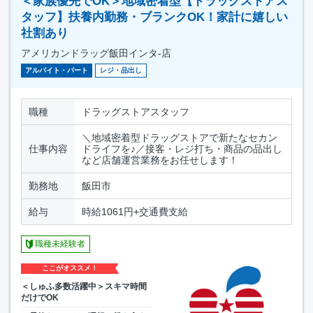
＜家族優先でOK＞地域密着型【ドラッグストアス
タッフ】扶養内勤務・ブランクOK！家計に嬉しい
社割あり
アメリカンドラッグ飯田インタ-店
アルバイト・パート
レジ・品出し
職種
ドラッグストアスタッフ
＼地域密着型ドラッグストアで新たなセカン
仕事内容
ドライフを♪／接客・レジ打ち・商品の品出し
など店舗運営業務をお任せします！
勤務地
飯田市
給与
時給1061円+交通費支給
職種未経験者
ここがオススメ！
＜しゅふ多数活躍中＞スキマ時間
だけでOK