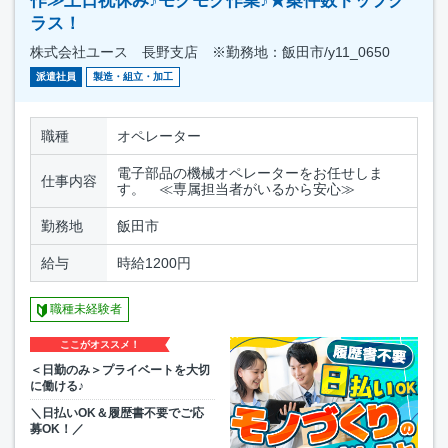
作≫土日祝休み♪モクモク作業♪★案件数トップク
ラス！
株式会社ユース 長野支店 ※勤務地：飯田市/y11_0650
派遣社員
製造・組立・加工
職種
オペレーター
電子部品の機械オペレーターをお任せしま
仕事内容
す。 ≪専属担当者がいるから安心≫
勤務地
飯田市
給与
時給1200円
職種未経験者
ここがオススメ！
＜日勤のみ＞プライベートを大切
に働ける♪
＼日払いOK＆履歴書不要でご応
募OK！／