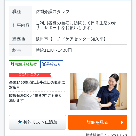
職種
訪問介護スタッフ
ご利用者様の自宅に訪問して日常生活の介
仕事内容
助・サポートをお願いします。
勤務地
飯田市【ニチイケアセンター知久平】
給与
時給1190～1430円
職種未経験者
昇給あり
ここがオススメ！
全国1400拠点以上◆生活の変化に
対応可
時短勤務OK／”働き方”にも寄り
添います
検討リストに追加
詳細を見る
掲載開始日：2026-07-28