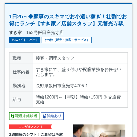
1日2h～◆家事のスキマでお小遣い稼ぎ！社割でお
得にランチ【すき家／店舗スタッフ】元善光寺駅
すき家 153号飯田座光寺店
アルバイト・パート
その他（販売・接客・サービス）
職種
接客・調理スタッフ
すき家にて、盛り付けや配膳業務をお任せい
仕事内容
たします。
勤務地
長野県飯田市座光寺4705-1
時給1200円～【早朝】時給+150円 ※交通費
給与
支給
職種未経験者
昇給あり
ここがオススメ！
2週間毎のシフト！ご希望は考慮