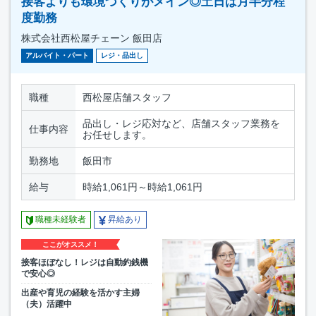
接客よりも環境づくりがメイン◎土日は月半分程
度勤務
株式会社西松屋チェーン 飯田店
アルバイト・パート
レジ・品出し
職種
西松屋店舗スタッフ
品出し・レジ応対など、店舗スタッフ業務を
仕事内容
お任せします。
勤務地
飯田市
給与
時給1,061円～時給1,061円
職種未経験者
昇給あり
ここがオススメ！
接客ほぼなし！レジは自動釣銭機
で安心◎
出産や育児の経験を活かす主婦
（夫）活躍中