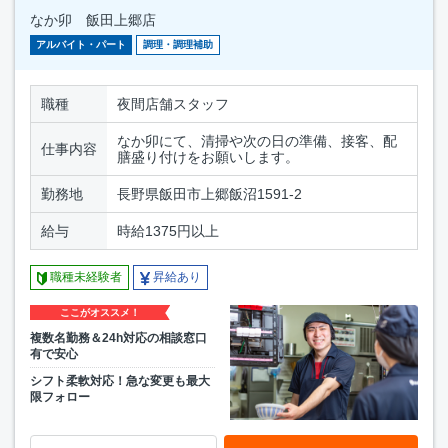
なか卯 飯田上郷店
アルバイト・パート
調理・調理補助
職種
夜間店舗スタッフ
なか卯にて、清掃や次の日の準備、接客、配
仕事内容
膳盛り付けをお願いします。
勤務地
長野県飯田市上郷飯沼1591-2
給与
時給1375円以上
職種未経験者
昇給あり
ここがオススメ！
複数名勤務＆24h対応の相談窓口
有で安心
シフト柔軟対応！急な変更も最大
限フォロー