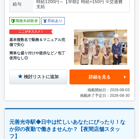
時給1200円～【早朝】時給+150円 ※交通費
給与
支給
職種未経験者
昇給あり
ここがオススメ！
基本複数名で勤務＆マニュアル完
備で安心
簡単な盛り付けや提供など／包丁
使用なし◎
検討リストに追加
詳細を見る
掲載開始日：2026-08-03
掲載終了予定日：2026-08-30
元善光寺駅◆日中は忙しいあなたにぴったり！な
か卯の夜勤で働きませんか？【夜間店舗スタッ
フ】