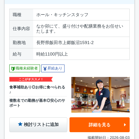
職種
ホール・キッチンスタッフ
なか卯にて、盛り付けや配膳業務をお任せい
仕事内容
たします。
勤務地
長野県飯田市上郷飯沼1591-2
給与
時給1100円以上
職種未経験者
昇給あり
ここがオススメ！
食事補助あり◎お得に食べられる
♪
複数名での勤務が基本◎安心のサ
ポート
検討リストに追加
詳細を見る
掲載開始日：2026-08-03