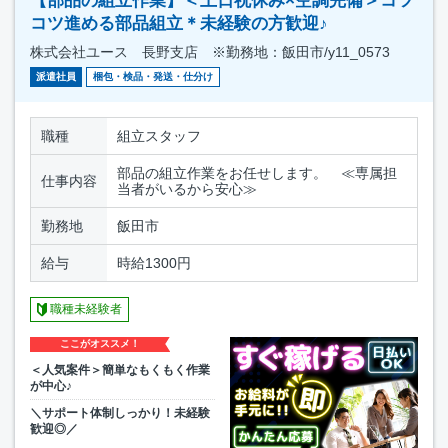
【部品の組立作業】＜土日祝休み×空調完備＞コツ
コツ進める部品組立＊未経験の方歓迎♪
株式会社ユース 長野支店 ※勤務地：飯田市/y11_0573
派遣社員
梱包・検品・発送・仕分け
職種
組立スタッフ
部品の組立作業をお任せします。 ≪専属担
仕事内容
当者がいるから安心≫
勤務地
飯田市
給与
時給1300円
職種未経験者
ここがオススメ！
＜人気案件＞簡単なもくもく作業
が中心♪
＼サポート体制しっかり！未経験
歓迎◎／