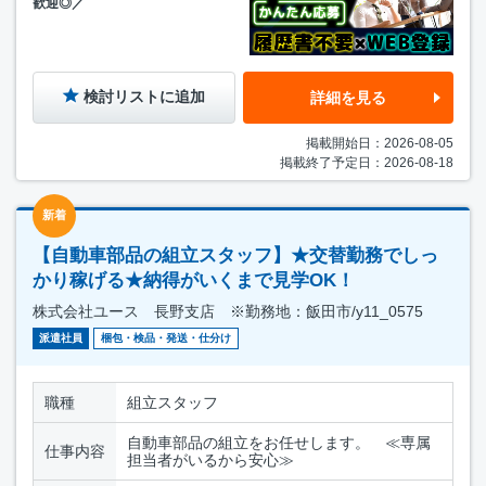
歓迎◎／
検討リストに追加
詳細を見る
掲載開始日：2026-08-05
掲載終了予定日：2026-08-18
新着
【自動車部品の組立スタッフ】★交替勤務でしっ
かり稼げる★納得がいくまで見学OK！
株式会社ユース 長野支店 ※勤務地：飯田市/y11_0575
派遣社員
梱包・検品・発送・仕分け
職種
組立スタッフ
自動車部品の組立をお任せします。 ≪専属
仕事内容
担当者がいるから安心≫