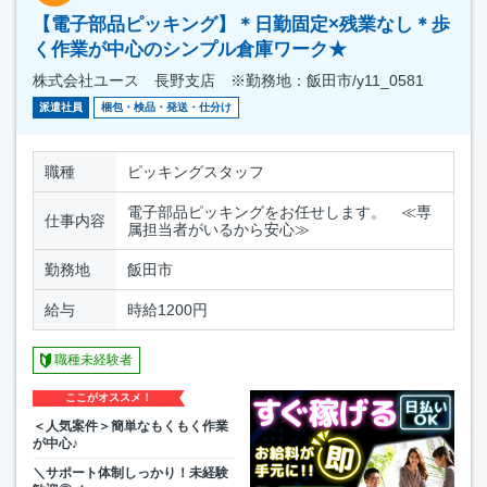
【電子部品ピッキング】＊日勤固定×残業なし＊歩
く作業が中心のシンプル倉庫ワーク★
株式会社ユース 長野支店 ※勤務地：飯田市/y11_0581
派遣社員
梱包・検品・発送・仕分け
職種
ピッキングスタッフ
電子部品ピッキングをお任せします。 ≪専
仕事内容
属担当者がいるから安心≫
勤務地
飯田市
給与
時給1200円
職種未経験者
ここがオススメ！
＜人気案件＞簡単なもくもく作業
が中心♪
＼サポート体制しっかり！未経験