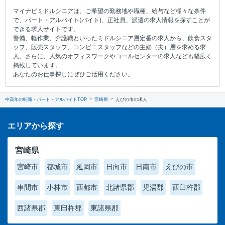
マイナビミドルシニアは、ご希望の勤務地や職種、給与など様々な条件
で、パート・アルバイト(バイト)、正社員、派遣の求人情報を探すことが
できる求人サイトです。
警備、軽作業、介護職といったミドルシニア層定番の求人から、飲食スタ
ッフ、販売スタッフ、コンビニスタッフなどの主婦（夫）層を求める求
人。さらに、人気のオフィスワークやコールセンターの求人なども幅広く
掲載しています。
あなたのお仕事探しにぜひご活用ください。
中高年の転職・パート・アルバイトTOP
宮崎県
えびの市の求人
エリアから探す
宮崎県
宮崎市
都城市
延岡市
日向市
日南市
えびの市
串間市
小林市
西都市
北諸県郡
児湯郡
西臼杵郡
西諸県郡
東臼杵郡
東諸県郡