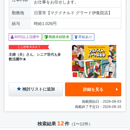
お仕事をお任せします。
勤務地
日置市【マクドナルド グラード伊集院店】
給与
時給1,026円
60代以上活躍中
職種未経験者
昇給あり
ここがオススメ！
主婦（夫）さん、シニア世代も多
数活躍中★
検討リストに追加
詳細を見る
掲載開始日：2026-08-03
掲載終了予定日：2026-08-16
12
検索結果
件
（1〜12件）