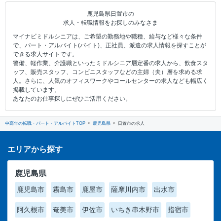
鹿児島県日置市の
求人・転職情報をお探しのみなさま
マイナビミドルシニアは、ご希望の勤務地や職種、給与など様々な条件
で、パート・アルバイト(バイト)、正社員、派遣の求人情報を探すことが
できる求人サイトです。
警備、軽作業、介護職といったミドルシニア層定番の求人から、飲食スタ
ッフ、販売スタッフ、コンビニスタッフなどの主婦（夫）層を求める求
人。さらに、人気のオフィスワークやコールセンターの求人なども幅広く
掲載しています。
あなたのお仕事探しにぜひご活用ください。
中高年の転職・パート・アルバイトTOP
鹿児島県
日置市の求人
エリアから探す
鹿児島県
鹿児島市
霧島市
鹿屋市
薩摩川内市
出水市
阿久根市
奄美市
伊佐市
いちき串木野市
指宿市