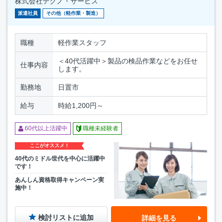
株式会社テクノ・サービス
派遣社員
その他（軽作業・製造）
職種
軽作業スタッフ
＜40代活躍中＞製品の検品作業などをお任せ
仕事内容
します。
勤務地
日置市
給与
時給1,200円～
60代以上活躍中
職種未経験者
ここがオススメ！
40代のミドル世代を中心に活躍中
です！
あんしん資格取得キャンペーン実
施中！
検討リストに追加
詳細を見る