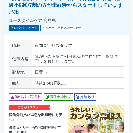
験不問◎7割の方が未経験からスタートしています
♪/Jb
ユースタイルケア 鹿児島
アルバイト・パート
ヘルパー・ケアマネージャー
職種
夜間見守りスタッフ
障がいのあるご利用者様のご自宅で、夜間見
仕事内容
守りをお任せします。
勤務地
日置市
給与
時給1,681円以上
60代以上活躍中
職種未経験者
昇給あり
ここがオススメ！
稼働分前払い◎急な出費時にも安
心♪
高収入×大手⇒安定◎腰を据えて
働ける環境