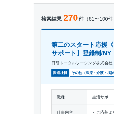
270
検索結果
件
（81〜100
第二のスタート応援《
サポート】登録制/NY
日研トータルソーシング株式会社
派遣社員
その他（医療・介護・福
職種
生活サポー
仕事内容
＜ご応募よ