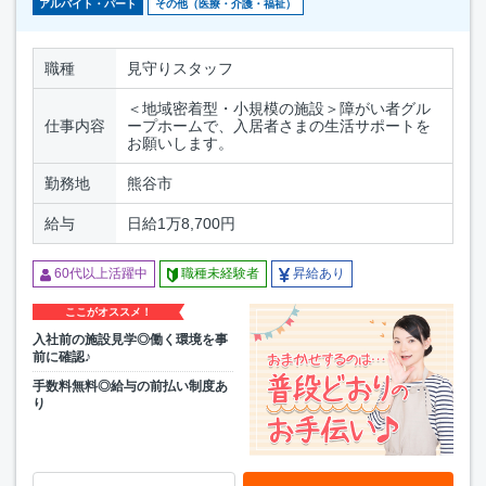
アルバイト・パート
その他（医療・介護・福祉）
職種
見守りスタッフ
＜地域密着型・小規模の施設＞障がい者グル
仕事内容
ープホームで、入居者さまの生活サポートを
お願いします。
勤務地
熊谷市
給与
日給1万8,700円
60代以上活躍中
職種未経験者
昇給あり
ここがオススメ！
入社前の施設見学◎働く環境を事
前に確認♪
手数料無料◎給与の前払い制度あ
り