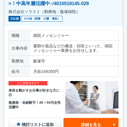
>！中高年層活躍中♪/4015519145-029
株式会社ソラスト（勤務地：飯塚病院）
正社員
その他（医療・介護・福祉）
職種
病院メッセンジャー
書類や薬品などの搬送・回収といった、病院
仕事内容
メッセンジャー業務をお任せします。
勤務地
飯塚市
給与
月給169200円
ここがオススメ！
身体を動かすお仕事が好きな方に
◎
無資格・未経験可！40～50代女性
活躍中
検討リストに追加
詳細を見る