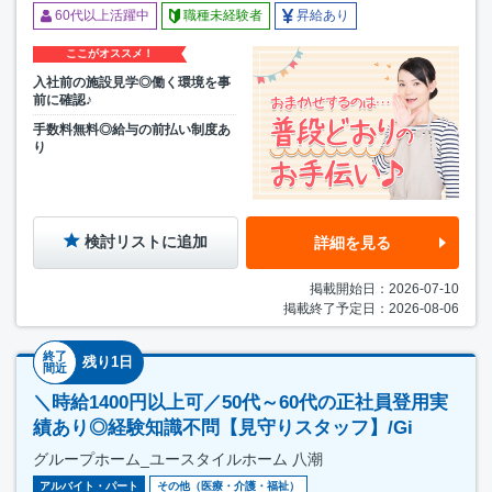
60代以上活躍中
職種未経験者
昇給あり
ここがオススメ！
入社前の施設見学◎働く環境を事
前に確認♪
手数料無料◎給与の前払い制度あ
り
検討リストに追加
詳細を見る
掲載開始日：2026-07-10
掲載終了予定日：2026-08-06
終了
残り1日
間近
＼時給1400円以上可／50代～60代の正社員登用実
績あり◎経験知識不問【見守りスタッフ】/Gi
グループホーム_ユースタイルホーム 八潮
アルバイト・パート
その他（医療・介護・福祉）