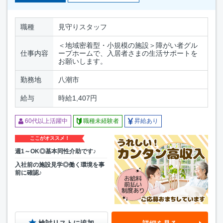
職種
見守りスタッフ
＜地域密着型・小規模の施設＞障がい者グル
仕事内容
ープホームで、入居者さまの生活サポートを
お願いします。
勤務地
八潮市
給与
時給1,407円
60代以上活躍中
職種未経験者
昇給あり
ここがオススメ！
週1～OK◎基本同性介助です♪
入社前の施設見学◎働く環境を事
前に確認♪