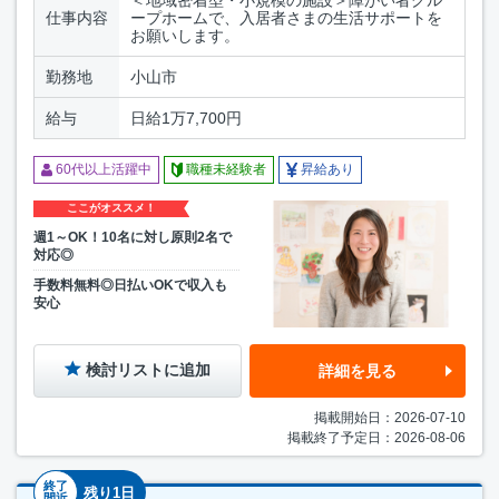
仕事内容
ープホームで、入居者さまの生活サポートを
お願いします。
勤務地
小山市
給与
日給1万7,700円
60代以上活躍中
職種未経験者
昇給あり
ここがオススメ！
週1～OK！10名に対し原則2名で
対応◎
手数料無料◎日払いOKで収入も
安心
検討リストに追加
詳細を見る
掲載開始日：2026-07-10
掲載終了予定日：2026-08-06
終了
残り1日
間近