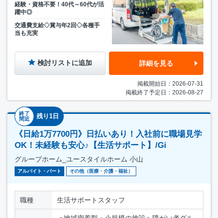
経験・資格不要！40代～60代が活
躍中◎
交通費支給◇賞与年2回◇各種手
当も充実
検討リストに追加
詳細を見る
掲載開始日：2026-07-31
掲載終了予定日：2026-08-27
終了
残り1日
間近
《日給1万7700円》日払いあり！入社前に職場見学
OK！未経験も安心♪【生活サポート】/Gi
グループホーム_ユースタイルホーム 小山
アルバイト・パート
その他（医療・介護・福祉）
職種
生活サポートスタッフ
＜地域密着型・小規模の施設＞障がい者グル