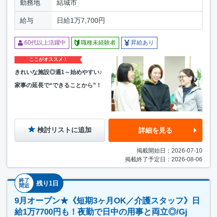
勤務地
結城市
給与
日給1万7,700円
60代以上活躍中
職種未経験者
昇給あり
ここがオススメ！
きれいな施設◎週1～始めやすい♪
家事の延長で“できることから”！
検討リストに追加
詳細を見る
掲載開始日：2026-07-10
掲載終了予定日：2026-08-06
終了
残り1日
間近
9月オープン★《短期3ヶ月OK／介護スタッフ》日
給1万7700円も！夜勤で日中の用事と両立◎/Gj