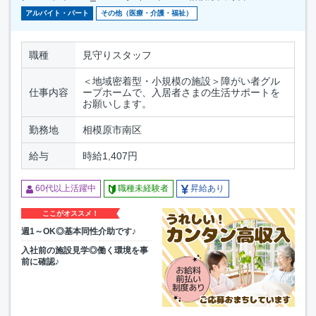
アルバイト・パート
その他（医療・介護・福祉）
職種
見守りスタッフ
＜地域密着型・小規模の施設＞障がい者グル
仕事内容
ープホームで、入居者さまの生活サポートを
お願いします。
勤務地
相模原市南区
給与
時給1,407円
60代以上活躍中
職種未経験者
昇給あり
ここがオススメ！
週1～OK◎基本同性介助です♪
入社前の施設見学◎働く環境を事
前に確認♪