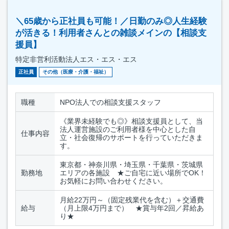
＼65歳から正社員も可能！／日勤のみ◎人生経験
が活きる！利用者さんとの雑談メインの【相談支
援員】
特定非営利活動法人エス・エス・エス
正社員
その他（医療・介護・福祉）
職種
NPO法人での相談支援スタッフ
《業界未経験でも◎》相談支援員として、当
法人運営施設のご利用者様を中心とした自
仕事内容
立・社会復帰のサポートを行っていただきま
す。
東京都・神奈川県・埼玉県・千葉県・茨城県
勤務地
エリアの各施設 ★ご自宅に近い場所でOK！
お気軽にお問い合わせください。
月給22万円～（固定残業代を含む）＋交通費
給与
（月上限4万円まで） ★賞与年2回／昇給あ
り★