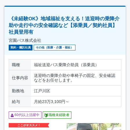
《未経験OK》地域福祉を支える！送迎時の乗降介
助や走行中の安全確認など【添乗員／契約社員】
社員登用有
宮園バス株式会社
契約・嘱託社員
その他（医療・介護・福祉）
職種
福祉送迎バス乗降介助員（添乗員）
送迎時の乗降介助や車椅子の固定、安全確認
仕事内容
などをお任せします。
勤務地
江戸川区
給与
月給23万3,100円～
60代以上活躍中
職種未経験者
ここがオススメ！