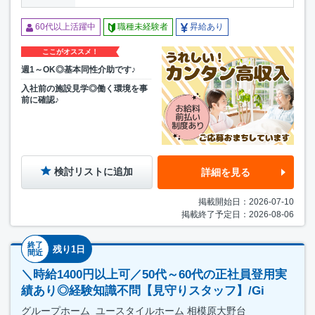
60代以上活躍中
職種未経験者
昇給あり
ここがオススメ！
週1～OK◎基本同性介助です♪
入社前の施設見学◎働く環境を事
前に確認♪
検討リストに追加
詳細を見る
掲載開始日：2026-07-10
掲載終了予定日：2026-08-06
終了
残り1日
間近
＼時給1400円以上可／50代～60代の正社員登用実
績あり◎経験知識不問【見守りスタッフ】/Gi
グループホーム_ユースタイルホーム 相模原大野台