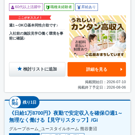
60代以上活躍中
職種未経験者
昇給あり
ここがオススメ！
週1～OK◎基本同性介助です♪
入社前の施設見学◎働く環境を事
前に確認♪
検討リストに追加
詳細を見る
掲載開始日：2026-07-10
掲載終了予定日：2026-08-06
終了
残り1日
間近
《日給1万8700円》夜勤で安定収入を確保◎週1～
無理なく働ける【見守りスタッフ】/Gi
グループホーム_ユースタイルホーム 熊谷妻沼