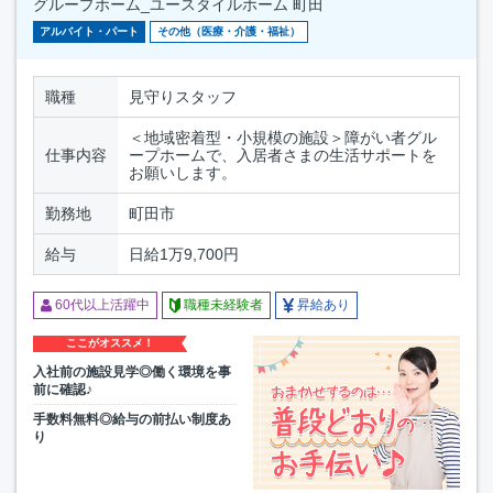
グループホーム_ユースタイルホーム 町田
アルバイト・パート
その他（医療・介護・福祉）
職種
見守りスタッフ
＜地域密着型・小規模の施設＞障がい者グル
仕事内容
ープホームで、入居者さまの生活サポートを
お願いします。
勤務地
町田市
給与
日給1万9,700円
60代以上活躍中
職種未経験者
昇給あり
ここがオススメ！
入社前の施設見学◎働く環境を事
前に確認♪
手数料無料◎給与の前払い制度あ
り