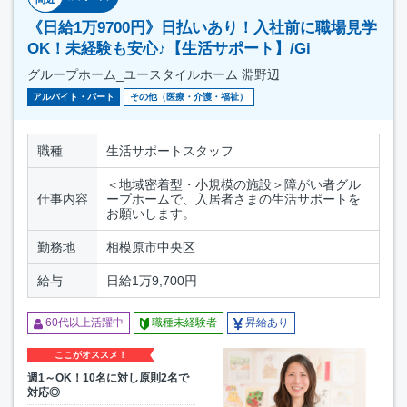
《日給1万9700円》日払いあり！入社前に職場見学
OK！未経験も安心♪【生活サポート】/Gi
グループホーム_ユースタイルホーム 淵野辺
アルバイト・パート
その他（医療・介護・福祉）
職種
生活サポートスタッフ
＜地域密着型・小規模の施設＞障がい者グル
仕事内容
ープホームで、入居者さまの生活サポートを
お願いします。
勤務地
相模原市中央区
給与
日給1万9,700円
60代以上活躍中
職種未経験者
昇給あり
ここがオススメ！
週1～OK！10名に対し原則2名で
対応◎