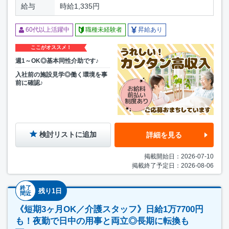
給与
時給1,335円
60代以上活躍中
職種未経験者
昇給あり
ここがオススメ！
週1～OK◎基本同性介助です♪
入社前の施設見学◎働く環境を事
前に確認♪
検討リストに追加
詳細を見る
掲載開始日：2026-07-10
掲載終了予定日：2026-08-06
終了
残り1日
間近
《短期3ヶ月OK／介護スタッフ》日給1万7700円
も！夜勤で日中の用事と両立◎長期に転換も