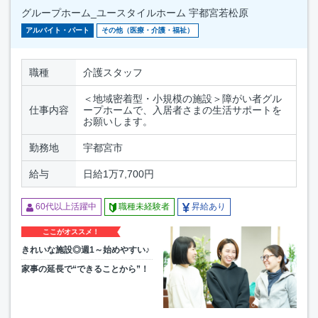
グループホーム_ユースタイルホーム 宇都宮若松原
アルバイト・パート
その他（医療・介護・福祉）
職種
介護スタッフ
＜地域密着型・小規模の施設＞障がい者グル
仕事内容
ープホームで、入居者さまの生活サポートを
お願いします。
勤務地
宇都宮市
給与
日給1万7,700円
60代以上活躍中
職種未経験者
昇給あり
ここがオススメ！
きれいな施設◎週1～始めやすい♪
家事の延長で“できることから”！