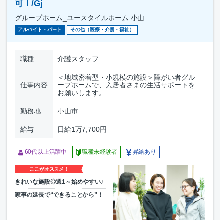
可！/Gj
グループホーム_ユースタイルホーム 小山
アルバイト・パート
その他（医療・介護・福祉）
職種
介護スタッフ
＜地域密着型・小規模の施設＞障がい者グル
仕事内容
ープホームで、入居者さまの生活サポートを
お願いします。
勤務地
小山市
給与
日給1万7,700円
60代以上活躍中
職種未経験者
昇給あり
ここがオススメ！
きれいな施設◎週1～始めやすい♪
家事の延長で“できることから”！