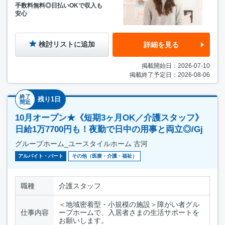
手数料無料◎日払いOKで収入も
安心
検討リストに追加
詳細を見る
掲載開始日：2026-07-10
掲載終了予定日：2026-08-06
終了
残り1日
間近
10月オープン★《短期3ヶ月OK／介護スタッフ》
日給1万7700円も！夜勤で日中の用事と両立◎/Gj
グループホーム_ユースタイルホーム 古河
アルバイト・パート
その他（医療・介護・福祉）
職種
介護スタッフ
＜地域密着型・小規模の施設＞障がい者グル
仕事内容
ープホームで、入居者さまの生活サポートを
お願いします。