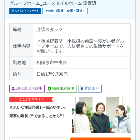
グループホーム_ユースタイルホーム 淵野辺
アルバイト・パート
その他（医療・介護・福祉）
職種
介護スタッフ
＜地域密着型・小規模の施設＞障がい者グル
仕事内容
ープホームで、入居者さまの生活サポートを
お願いします。
勤務地
相模原市中央区
給与
日給1万9,700円
60代以上活躍中
職種未経験者
昇給あり
ここがオススメ！
きれいな施設◎週1～始めやすい♪
家事の延長で“できることから”！