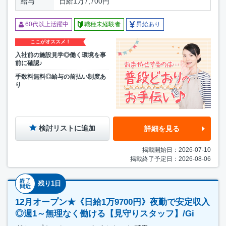
給与
日給1万7,700円
60代以上活躍中
職種未経験者
昇給あり
ここがオススメ！
入社前の施設見学◎働く環境を事
前に確認♪
手数料無料◎給与の前払い制度あ
り
検討リストに追加
詳細を見る
掲載開始日：2026-07-10
掲載終了予定日：2026-08-06
終了
残り1日
間近
12月オープン★《日給1万9700円》夜勤で安定収入
◎週1～無理なく働ける【見守りスタッフ】/Gi