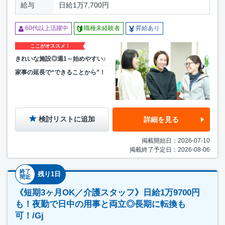
給与
日給1万7,700円
60代以上活躍中
職種未経験者
昇給あり
ここがオススメ！
きれいな施設◎週1～始めやすい♪
家事の延長で“できることから”！
検討リストに追加
詳細を見る
掲載開始日：2026-07-10
掲載終了予定日：2026-08-06
終了
残り1日
間近
《短期3ヶ月OK／介護スタッフ》日給1万9700円
も！夜勤で日中の用事と両立◎長期に転換も
可！/Gj