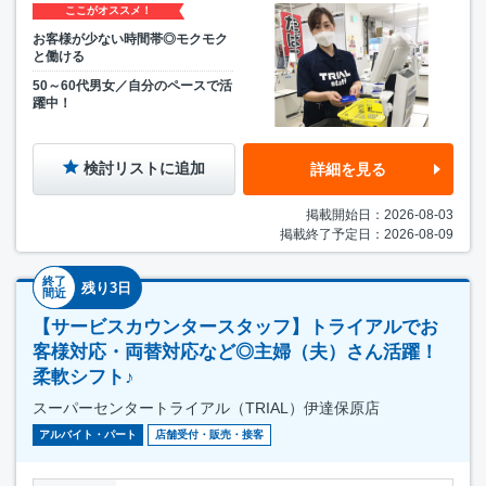
ここがオススメ！
お客様が少ない時間帯◎モクモク
と働ける
50～60代男女／自分のペースで活
躍中！
検討リストに追加
詳細を見る
掲載開始日：2026-08-03
掲載終了予定日：2026-08-09
終了
残り3日
間近
【サービスカウンタースタッフ】トライアルでお
客様対応・両替対応など◎主婦（夫）さん活躍！
柔軟シフト♪
スーパーセンタートライアル（TRIAL）伊達保原店
アルバイト・パート
店舗受付・販売・接客