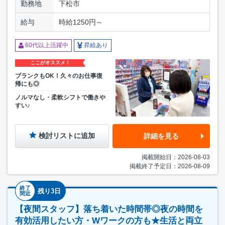
勤務地
下松市
給与
時給1250円～
60代以上活躍中
昇給あり
ここがオススメ！
ブランクもOK！久々のお仕事復
帰にも◎
ノルマなし・柔軟シフトで働きや
すい♪
検討リストに追加
詳細を見る
掲載開始日：2026-08-03
掲載終了予定日：2026-08-09
終了
残り3日
間近
【夜間スタッフ】落ち着いた時間帯◎夜の時間を
有効活用したい方・Wワークの方も★生活と両立