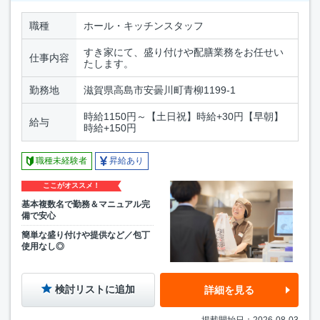
職種
ホール・キッチンスタッフ
すき家にて、盛り付けや配膳業務をお任せい
仕事内容
たします。
勤務地
滋賀県高島市安曇川町青柳1199-1
時給1150円～【土日祝】時給+30円【早朝】
給与
時給+150円
職種未経験者
昇給あり
ここがオススメ！
基本複数名で勤務＆マニュアル完
備で安心
簡単な盛り付けや提供など／包丁
使用なし◎
検討リストに追加
詳細を見る