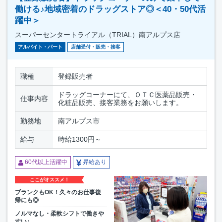
働ける♪地域密着のドラッグストア◎＜40・50代活
躍中＞
スーパーセンタートライアル（TRIAL）南アルプス店
アルバイト・パート
店舗受付・販売・接客
職種
登録販売者
ドラッグコーナーにて、ＯＴＣ医薬品販売・
仕事内容
化粧品販売、接客業務をお願いします。
勤務地
南アルプス市
給与
時給1300円～
60代以上活躍中
昇給あり
ここがオススメ！
ブランクもOK！久々のお仕事復
帰にも◎
ノルマなし・柔軟シフトで働きや
すい♪