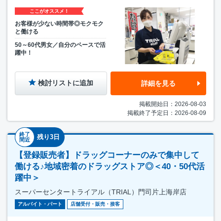
ここがオススメ！
お客様が少ない時間帯◎モクモク
と働ける
50～60代男女／自分のペースで活
躍中！
検討リストに追加
詳細を見る
掲載開始日：2026-08-03
掲載終了予定日：2026-08-09
終了
残り3日
間近
【登録販売者】ドラッグコーナーのみで集中して
働ける♪地域密着のドラッグストア◎＜40・50代活
躍中＞
スーパーセンタートライアル（TRIAL）門司片上海岸店
アルバイト・パート
店舗受付・販売・接客