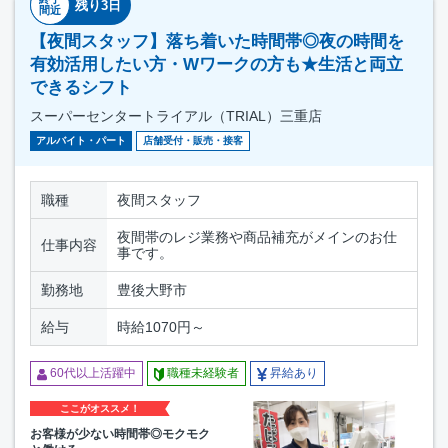
残り3日
間近
【夜間スタッフ】落ち着いた時間帯◎夜の時間を
有効活用したい方・Wワークの方も★生活と両立
できるシフト
スーパーセンタートライアル（TRIAL）三重店
アルバイト・パート
店舗受付・販売・接客
職種
夜間スタッフ
夜間帯のレジ業務や商品補充がメインのお仕
仕事内容
事です。
勤務地
豊後大野市
給与
時給1070円～
60代以上活躍中
職種未経験者
昇給あり
ここがオススメ！
お客様が少ない時間帯◎モクモク