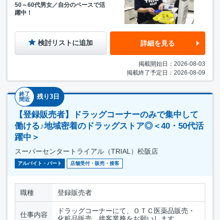
50～60代男女／自分のペースで活
躍中！
検討リストに追加
詳細を見る
掲載開始日：2026-08-03
掲載終了予定日：2026-08-09
終了
残り3日
間近
【登録販売者】ドラッグコーナーのみで集中して
働ける♪地域密着のドラッグストア◎＜40・50代活
躍中＞
スーパーセンタートライアル（TRIAL）松阪店
アルバイト・パート
店舗受付・販売・接客
職種
登録販売者
ドラッグコーナーにて、ＯＴＣ医薬品販売・
仕事内容
化粧品販売、接客業務をお願いします。