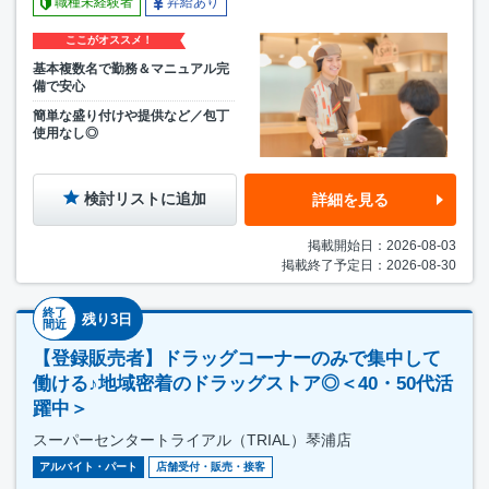
職種未経験者
昇給あり
ここがオススメ！
基本複数名で勤務＆マニュアル完
備で安心
簡単な盛り付けや提供など／包丁
使用なし◎
検討リストに追加
詳細を見る
掲載開始日：2026-08-03
掲載終了予定日：2026-08-30
終了
残り3日
間近
【登録販売者】ドラッグコーナーのみで集中して
働ける♪地域密着のドラッグストア◎＜40・50代活
躍中＞
スーパーセンタートライアル（TRIAL）琴浦店
アルバイト・パート
店舗受付・販売・接客