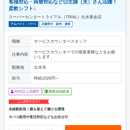
客様対応・両替対応など◎主婦（夫）さん活躍！
柔軟シフト♪
スーパーセンタートライアル（TRIAL）出水黄金店
アルバイト・パート
店舗受付・販売・接客
職種
サービスカウンタースタッフ
サービスカウンターでの接客業務などをお願
仕事内容
いします。
勤務地
出水市
給与
時給1026円～
60代以上活躍中
職種未経験者
ここがオススメ！
未経験歓迎！腰を据えて働ける環境
タバコ販売や客注対応などもお任せ◎