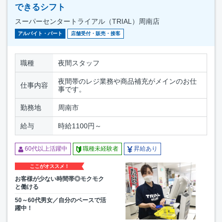
できるシフト
スーパーセンタートライアル（TRIAL）周南店
アルバイト・パート
店舗受付・販売・接客
職種
夜間スタッフ
夜間帯のレジ業務や商品補充がメインのお仕
仕事内容
事です。
勤務地
周南市
給与
時給1100円～
60代以上活躍中
職種未経験者
昇給あり
ここがオススメ！
お客様が少ない時間帯◎モクモク
と働ける
50～60代男女／自分のペースで活
躍中！