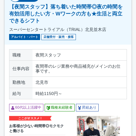
【夜間スタッフ】落ち着いた時間帯◎夜の時間を
有効活用したい方・Wワークの方も★生活と両立
できるシフト
スーパーセンタートライアル（TRIAL）北見並木店
アルバイト・パート
店舗受付・販売・接客
職種
夜間スタッフ
夜間帯のレジ業務や商品補充がメインのお仕
仕事内容
事です。
勤務地
北見市
給与
時給1150円～
60代以上活躍中
職種未経験者
昇給あり
ここがオススメ！
お客様が少ない時間帯◎モクモク
と働ける