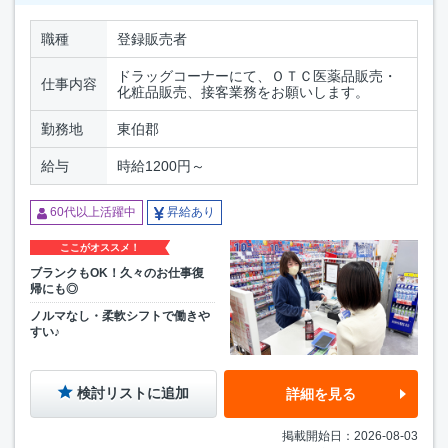
職種
登録販売者
ドラッグコーナーにて、ＯＴＣ医薬品販売・
仕事内容
化粧品販売、接客業務をお願いします。
勤務地
東伯郡
給与
時給1200円～
60代以上活躍中
昇給あり
ここがオススメ！
ブランクもOK！久々のお仕事復
帰にも◎
ノルマなし・柔軟シフトで働きや
すい♪
検討リストに追加
詳細を見る
掲載開始日：2026-08-03