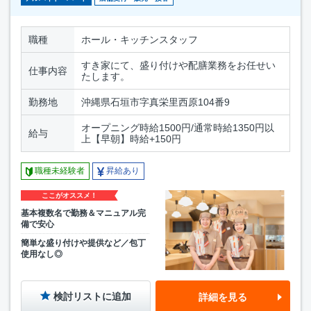
職種
ホール・キッチンスタッフ
すき家にて、盛り付けや配膳業務をお任せい
仕事内容
たします。
勤務地
沖縄県石垣市字真栄里西原104番9
オープニング時給1500円/通常時給1350円以
給与
上【早朝】時給+150円
職種未経験者
昇給あり
ここがオススメ！
基本複数名で勤務＆マニュアル完
備で安心
簡単な盛り付けや提供など／包丁
使用なし◎
検討リストに追加
詳細を見る