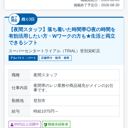
掲載開始日：2026-08-03
掲載終了予定日：2026-08-30
終了
残り3日
間近
【夜間スタッフ】落ち着いた時間帯◎夜の時間を
有効活用したい方・Wワークの方も★生活と両立
できるシフト
スーパーセンタートライアル（TRIAL）登別栄町店
アルバイト・パート
店舗受付・販売・接客
職種
夜間スタッフ
夜間帯のレジ業務や商品補充がメインのお仕
仕事内容
事です。
勤務地
登別市
給与
時給1075円～
60代以上活躍中
職種未経験者