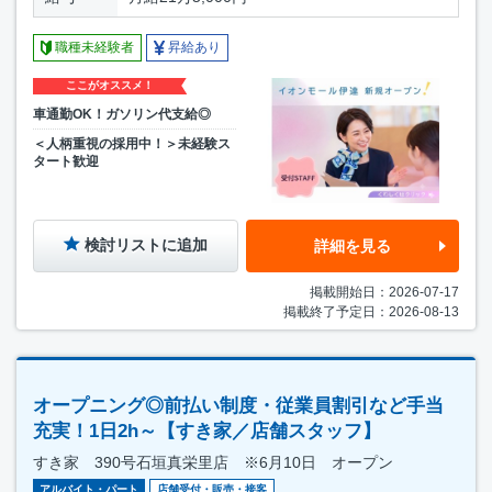
職種未経験者
昇給あり
ここがオススメ！
車通勤OK！ガソリン代支給◎
＜人柄重視の採用中！＞未経験ス
タート歓迎
検討リストに追加
詳細を見る
掲載開始日：2026-07-17
掲載終了予定日：2026-08-13
オープニング◎前払い制度・従業員割引など手当
充実！1日2h～【すき家／店舗スタッフ】
すき家 390号石垣真栄里店 ※6月10日 オープン
アルバイト・パート
店舗受付・販売・接客