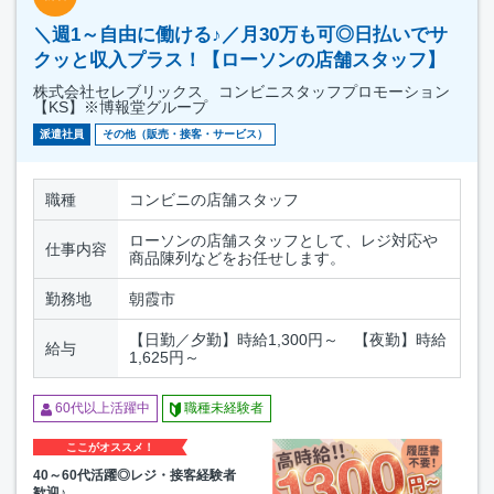
＼週1～自由に働ける♪／月30万も可◎日払いでサ
クッと収入プラス！【ローソンの店舗スタッフ】
株式会社セレブリックス コンビニスタッフプロモーション
【KS】※博報堂グループ
派遣社員
その他（販売・接客・サービス）
職種
コンビニの店舗スタッフ
ローソンの店舗スタッフとして、レジ対応や
仕事内容
商品陳列などをお任せします。
勤務地
朝霞市
【日勤／夕勤】時給1,300円～ 【夜勤】時給
給与
1,625円～
60代以上活躍中
職種未経験者
ここがオススメ！
40～60代活躍◎レジ・接客経験者
歓迎♪