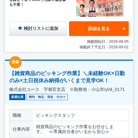
も不要！
検討リストに追加
詳細を見る
掲載開始日：2026-08-05
掲載終了予定日：2026-09-01
新着
【雑貨商品のピッキング作業】＼未経験OK×日勤
のみ×土日祝休み納得がいくまで見学OK！
株式会社ユース 宇都宮支店 ※勤務地：小山市/y04_0171
派遣社員
梱包・検品・発送・仕分け
職種
ピッキングスタッフ
雑貨商品のピッキング作業をお任せしま
仕事内容
す。 ≪専属担当者がいるから安心≫