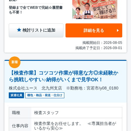
登録まで全てWEBで完結☆履歴書
も不要！
検討リストに追加
詳細を見る
掲載開始日：2026-08-05
掲載終了予定日：2026-09-01
新着
【検査作業】コツコツ作業が得意な方◎未経験か
ら挑戦しやすい♪納得がいくまで見学OK！
株式会社ユース 北九州支店 ※勤務地：宮若市/y08_0180
派遣社員
梱包・検品・発送・仕分け
職種
検査スタッフ
検査作業をお任せします。 ≪専属担当者が
仕事内容
いるから安心≫