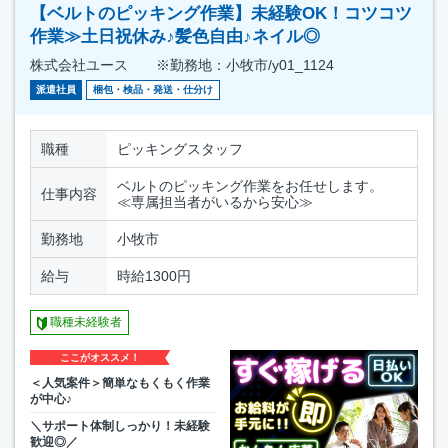
【ベルトのピッキング作業】未経験OK！コツコツ
作業≫土日祝休み♪髪色自由♪ネイル◎
株式会社ユース ※勤務地：小牧市/y01_1124
派遣社員
梱包・検品・発送・仕分け
職種
ピッキングスタッフ
ベルトのピッキング作業をお任せします。
仕事内容
≪専属担当者がいるから安心≫
勤務地
小牧市
給与
時給1300円
職種未経験者
ここがオススメ！
＜人気案件＞簡単なもくもく作業
が中心♪
＼サポート体制しっかり！未経験
歓迎◎／