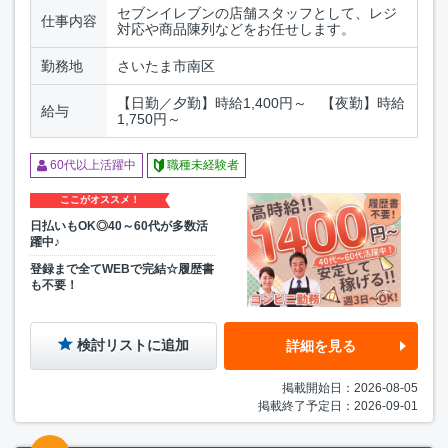
セブンイレブンの店舗スタッフとして、レジ
仕事内容
対応や商品陳列などをお任せします。
勤務地
さいたま市南区
【日勤／夕勤】時給1,400円～ 【夜勤】時給
給与
1,750円～
60代以上活躍中
職種未経験者
ここがオススメ！
日払いもOK◎40～60代が多数活
躍中♪
登録まで全てWEBで完結☆履歴書
も不要！
検討リストに追加
詳細を見る
掲載開始日：2026-08-05
掲載終了予定日：2026-09-01