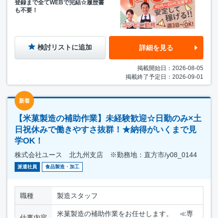
登録まで全てWEBで完結☆履歴書
も不要！
検討リストに追加
詳細を見る
掲載開始日：2026-08-05
掲載終了予定日：2026-09-01
新着
【米菓製造の補助作業】未経験歓迎☆日勤のみ×土
日祝休みで働きやすさ抜群！★納得がいくまで見
学OK！
株式会社ユース 北九州支店 ※勤務地：直方市/y08_0144
派遣社員
食品製造・加工
職種
製造スタッフ
米菓製造の補助作業をお任せします。 ≪専
仕事内容