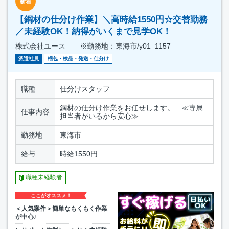
新着
【鋼材の仕分け作業】＼高時給1550円☆交替勤務
／未経験OK！納得がいくまで見学OK！
株式会社ユース ※勤務地：東海市/y01_1157
派遣社員
梱包・検品・発送・仕分け
職種
仕分けスタッフ
鋼材の仕分け作業をお任せします。 ≪専属
仕事内容
担当者がいるから安心≫
勤務地
東海市
給与
時給1550円
職種未経験者
ここがオススメ！
＜人気案件＞簡単なもくもく作業
が中心♪