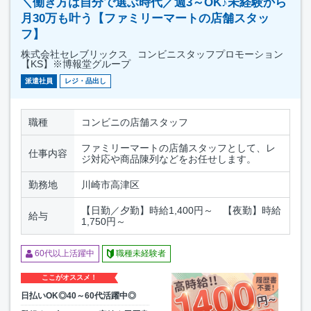
＼働き方は自分で選ぶ時代／週3～OK♪未経験から
月30万も叶う【ファミリーマートの店舗スタッ
フ】
株式会社セレブリックス コンビニスタッフプロモーション
【KS】※博報堂グループ
派遣社員
レジ・品出し
職種
コンビニの店舗スタッフ
ファミリーマートの店舗スタッフとして、レ
仕事内容
ジ対応や商品陳列などをお任せします。
勤務地
川崎市高津区
【日勤／夕勤】時給1,400円～ 【夜勤】時給
給与
1,750円～
60代以上活躍中
職種未経験者
ここがオススメ！
日払いOK◎40～60代活躍中◎