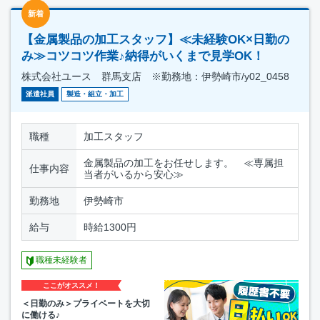
新着
【金属製品の加工スタッフ】≪未経験OK×日勤の
み≫コツコツ作業♪納得がいくまで見学OK！
株式会社ユース 群馬支店 ※勤務地：伊勢崎市/y02_0458
派遣社員
製造・組立・加工
職種
加工スタッフ
金属製品の加工をお任せします。 ≪専属担
仕事内容
当者がいるから安心≫
勤務地
伊勢崎市
給与
時給1300円
職種未経験者
ここがオススメ！
＜日勤のみ＞プライベートを大切
に働ける♪