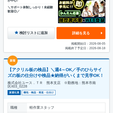
が中心♪
＼サポート体制しっかり！未経験
歓迎◎／
検討リストに追加
詳細を見る
掲載開始日：2026-08-05
掲載終了予定日：2026-08-18
新着
【アクリル板の検品】＼週4～OK／手のひらサイ
ズの板の仕分けや検品★納得がいくまで見学OK！
株式会社ユース．ＴＲ 熊本支店 ※勤務地：熊本市南
区/t03_0228
派遣社員
梱包・検品・発送・仕分け
職種
軽作業スタッフ