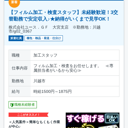
新着
【フィルム加工・検査スタッフ】未経験歓迎！3交
替勤務で安定収入♪★納得がいくまで見学OK！
株式会社ユース．ＧＦ 大宮支店 ※勤務地：川越
市/g02_0367
派遣社員
梱包・検品・発送・仕分け
職種
加工スタッフ
フィルム加工・検査をお任せします。 ≪専
仕事内容
属担当者がいるから安心≫
勤務地
川越市
給与
時給1500円～1875円
職種未経験者
ここがオススメ！
＜人気案件＞簡単なもくもく作業
が中心♪