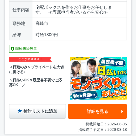
宅配ボックスを作るお仕事をお任せしま
仕事内容
す。 ≪専属担当者がいるから安心≫
勤務地
高崎市
給与
時給1300円
職種未経験者
ここがオススメ！
＜日勤のみ＞プライベートを大切
に働ける♪
＼日払いOK＆履歴書不要でご応
募OK！／
検討リストに追加
詳細を見る
掲載開始日：2026-08-05
掲載終了予定日：2026-08-18