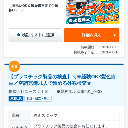
＼日払いOK＆履歴書不要でご応
募OK！／
検討リストに追加
詳細を見る
掲載開始日：2026-08-05
掲載終了予定日：2026-08-18
新着
【プラスチック製品の検査】＼未経験OK×髪色自
由／空調完備♪1人で進める外観検査★
株式会社ユース．ＩＢ ※勤務地：津市/i01_0439
派遣社員
製造・組立・加工
職種
検査スタッフ
プラスチック製品の検査をお任せします。