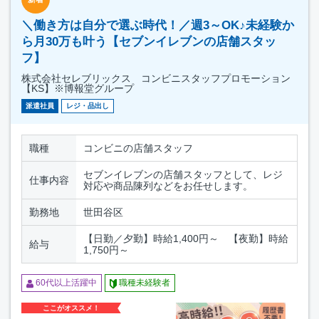
＼働き方は自分で選ぶ時代！／週3～OK♪未経験か
ら月30万も叶う【セブンイレブンの店舗スタッ
フ】
株式会社セレブリックス コンビニスタッフプロモーション
【KS】※博報堂グループ
派遣社員
レジ・品出し
職種
コンビニの店舗スタッフ
セブンイレブンの店舗スタッフとして、レジ
仕事内容
対応や商品陳列などをお任せします。
勤務地
世田谷区
【日勤／夕勤】時給1,400円～ 【夜勤】時給
給与
1,750円～
60代以上活躍中
職種未経験者
ここがオススメ！