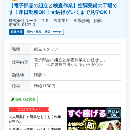
【電子部品の組立と検査作業】空調完備の工場で
す！即日勤務OK！★納得がいくまで見学OK！
株式会社ユース．ＴＲ 熊本支店 ※勤務地：阿蘇
市/t03_0127-3
派遣社員
梱包・検品・発送・仕分け
職種
組立スタッフ
電子部品の組立と検査作業をお任せしま
仕事内容
す。 ≪専属担当者がいるから安心≫
勤務地
阿蘇市
給与
時給1150円
職種未経験者
ここがオススメ！
＜人気案件＞簡単なもくもく作業
が中心♪
＼サポート体制しっかり！未経験