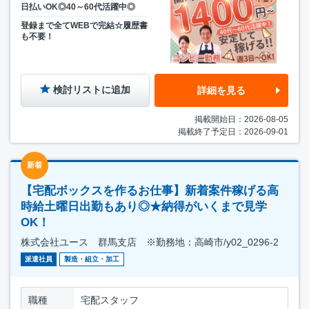
日払いOK◎40～60代活躍中◎
登録まで全てWEBで完結☆履歴書
も不要！
検討リストに追加
詳細を見る
掲載開始日：2026-08-05
掲載終了予定日：2026-09-01
新着
【宅配ボックスを作るお仕事】新着案件稼げる高
時給土曜日出勤もあり◎★納得がいくまで見学
OK！
株式会社ユース 群馬支店 ※勤務地：高崎市/y02_0296-2
派遣社員
製造・組立・加工
職種
宅配スタッフ