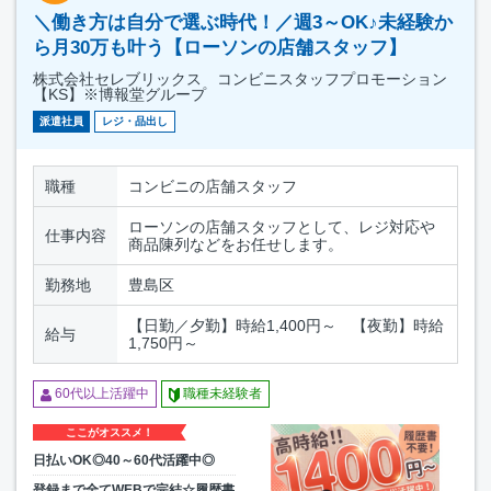
＼働き方は自分で選ぶ時代！／週3～OK♪未経験か
ら月30万も叶う【ローソンの店舗スタッフ】
株式会社セレブリックス コンビニスタッフプロモーション
【KS】※博報堂グループ
派遣社員
レジ・品出し
職種
コンビニの店舗スタッフ
ローソンの店舗スタッフとして、レジ対応や
仕事内容
商品陳列などをお任せします。
勤務地
豊島区
【日勤／夕勤】時給1,400円～ 【夜勤】時給
給与
1,750円～
60代以上活躍中
職種未経験者
ここがオススメ！
日払いOK◎40～60代活躍中◎
登録まで全てWEBで完結☆履歴書