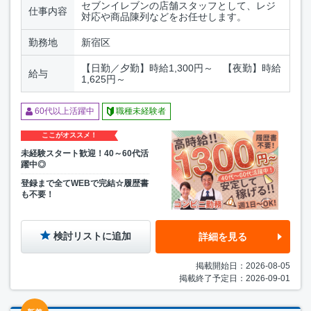
セブンイレブンの店舗スタッフとして、レジ
仕事内容
対応や商品陳列などをお任せします。
勤務地
新宿区
【日勤／夕勤】時給1,300円～ 【夜勤】時給
給与
1,625円～
60代以上活躍中
職種未経験者
ここがオススメ！
未経験スタート歓迎！40～60代活
躍中◎
登録まで全てWEBで完結☆履歴書
も不要！
検討リストに追加
詳細を見る
掲載開始日：2026-08-05
掲載終了予定日：2026-09-01