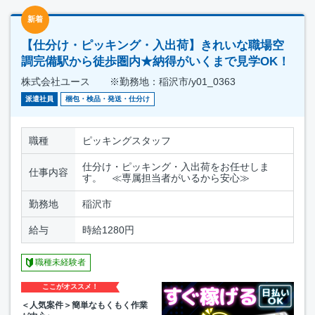
新着
【仕分け・ピッキング・入出荷】きれいな職場空
調完備駅から徒歩圏内★納得がいくまで見学OK！
株式会社ユース ※勤務地：稲沢市/y01_0363
派遣社員
梱包・検品・発送・仕分け
職種
ピッキングスタッフ
仕分け・ピッキング・入出荷をお任せしま
仕事内容
す。 ≪専属担当者がいるから安心≫
勤務地
稲沢市
給与
時給1280円
職種未経験者
ここがオススメ！
＜人気案件＞簡単なもくもく作業