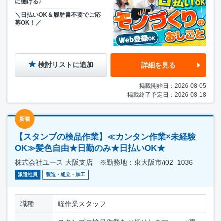
に働ける♪
＼日払いOK＆履歴書不要でご応
募OK！／
検討リストに追加
詳細を見る
掲載開始日：2026-08-05
掲載終了予定日：2026-08-18
新着
【スタンプの検品作業】≪カンタン作業×未経験
OK≫髪色自由★日勤のみ★日払いOK★
株式会社ユース 大阪支店 ※勤務地：東大阪市/i02_1036
派遣社員
製造・組立・加工
職種
軽作業スタッフ