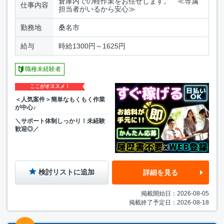
倉庫内での軽作業をお任せします。 ≪専属
仕事内容
担当者がいるから安心≫
勤務地
桑名市
給与
時給1300円～1625円
職種未経験者
ここがオススメ！
＜人気案件＞簡単なもくもく作業
が中心♪
＼サポート体制しっかり！未経験
歓迎◎／
検討リストに追加
詳細を見る
掲載開始日：2026-08-05
掲載終了予定日：2026-08-18