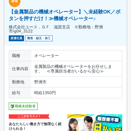
新着
【金属製品の機械オペレーター】＼未経験OK／ボ
タンを押すだけ！≫機械オペレーター♪
株式会社ユース．ＧＦ 滋賀支店 ※勤務地：野洲
市/g04_3122
派遣社員
製造・組立・加工
職種
オペレーター
金属製品の機械オペレーターをお任せしま
仕事内容
す。 ≪専属担当者がいるから安心≫
勤務地
野洲市
給与
時給1350円
職種未経験者
ここがオススメ！
あなたらしい働き方で無理なく続
けられる！