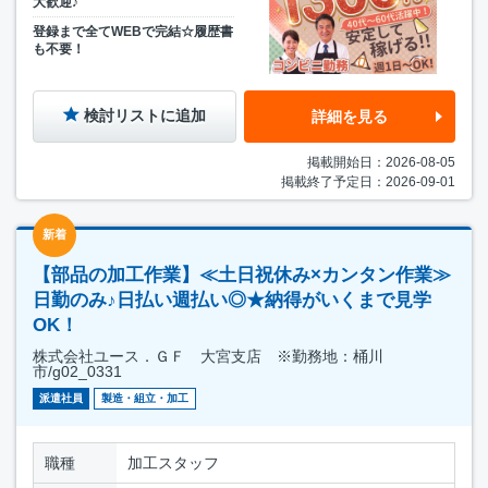
大歓迎♪
登録まで全てWEBで完結☆履歴書
も不要！
検討リストに追加
詳細を見る
掲載開始日：2026-08-05
掲載終了予定日：2026-09-01
新着
【部品の加工作業】≪土日祝休み×カンタン作業≫
日勤のみ♪日払い週払い◎★納得がいくまで見学
OK！
株式会社ユース．ＧＦ 大宮支店 ※勤務地：桶川
市/g02_0331
派遣社員
製造・組立・加工
職種
加工スタッフ