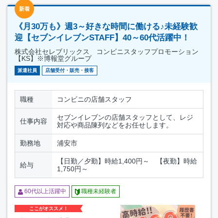
新着
《月30万も》週3～好きな時間に働ける♪未経験歓
迎【セブンイレブンSTAFF】40～60代活躍中！
株式会社セレブリックス コンビニスタッフプロモーション
【KS】※博報堂グループ
派遣社員
店舗受付・販売・接客
職種
コンビニの店舗スタッフ
セブンイレブンの店舗スタッフとして、レジ
仕事内容
対応や商品陳列などをお任せします。
勤務地
浦安市
【日勤／夕勤】時給1,400円～ 【夜勤】時給
給与
1,750円～
60代以上活躍中
職種未経験者
ここがオススメ！