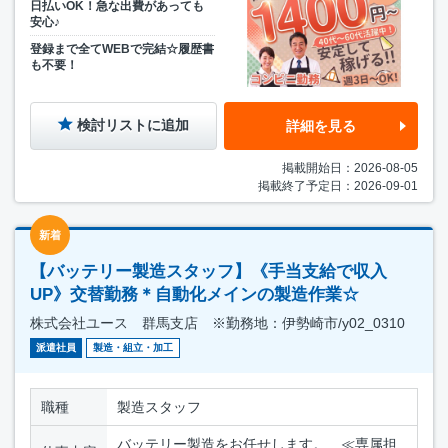
日払いOK！急な出費があっても
安心♪
登録まで全てWEBで完結☆履歴書
も不要！
検討リストに追加
詳細を見る
掲載開始日：2026-08-05
掲載終了予定日：2026-09-01
新着
【バッテリー製造スタッフ】《手当支給で収入
UP》交替勤務＊自動化メインの製造作業☆
株式会社ユース 群馬支店 ※勤務地：伊勢崎市/y02_0310
派遣社員
製造・組立・加工
職種
製造スタッフ
バッテリー製造をお任せします。 ≪専属担