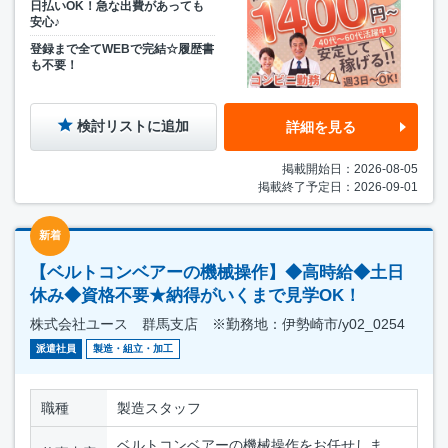
日払いOK！急な出費があっても
安心♪
登録まで全てWEBで完結☆履歴書
も不要！
検討リストに追加
詳細を見る
掲載開始日：2026-08-05
掲載終了予定日：2026-09-01
新着
【ベルトコンベアーの機械操作】◆高時給◆土日
休み◆資格不要★納得がいくまで見学OK！
株式会社ユース 群馬支店 ※勤務地：伊勢崎市/y02_0254
派遣社員
製造・組立・加工
職種
製造スタッフ
ベルトコンベアーの機械操作をお任せしま