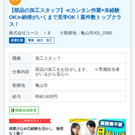
【部品の加工スタッフ】≪カンタン作業×未経験
OK≫納得がいくまで見学OK！案件数トップクラ
ス！
株式会社ユース．ＩＢ ※勤務地：亀山市/i01_0385
派遣社員
製造・組立・加工
職種
加工スタッフ
部品の加工をお任せします。 ≪専属担当者
仕事内容
がいるから安心≫
勤務地
亀山市
給与
時給1400円
職種未経験者
ここがオススメ！
残業少なめ◎経験を活かし、無理
なく稼ぐ