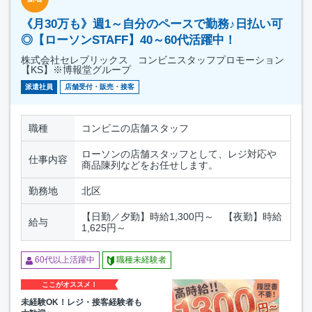
《月30万も》週1～自分のペースで勤務♪日払い可
◎【ローソンSTAFF】40～60代活躍中！
株式会社セレブリックス コンビニスタッフプロモーション
【KS】※博報堂グループ
派遣社員
店舗受付・販売・接客
職種
コンビニの店舗スタッフ
ローソンの店舗スタッフとして、レジ対応や
仕事内容
商品陳列などをお任せします。
勤務地
北区
【日勤／夕勤】時給1,300円～ 【夜勤】時給
給与
1,625円～
60代以上活躍中
職種未経験者
ここがオススメ！
未経験OK！レジ・接客経験者も