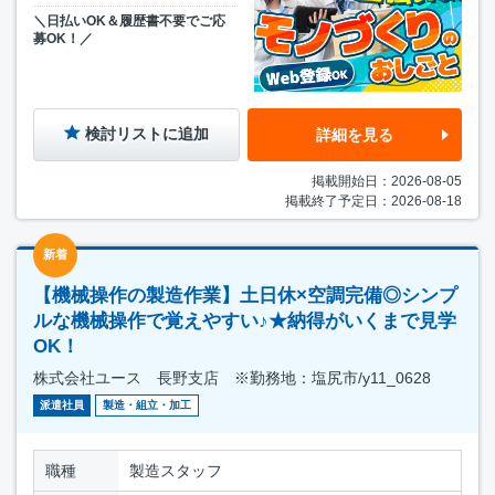
＼日払いOK＆履歴書不要でご応
募OK！／
検討リストに追加
詳細を見る
掲載開始日：2026-08-05
掲載終了予定日：2026-08-18
新着
【機械操作の製造作業】土日休×空調完備◎シンプ
ルな機械操作で覚えやすい♪★納得がいくまで見学
OK！
株式会社ユース 長野支店 ※勤務地：塩尻市/y11_0628
派遣社員
製造・組立・加工
職種
製造スタッフ