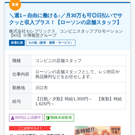
新着
＼週1～自由に働ける♪／月30万も可◎日払いでサ
クッと収入プラス！【ローソンの店舗スタッフ】
株式会社セレブリックス コンビニスタッフプロモーション
【KS】※博報堂グループ
派遣社員
その他（販売・接客・サービス）
職種
コンビニの店舗スタッフ
ローソンの店舗スタッフとして、レジ対応や
仕事内容
商品陳列などをお任せします。
勤務地
川口市
【日勤／夕勤】時給1,300円～ 【夜勤】時給
給与
1,625円～
60代以上活躍中
職種未経験者
ここがオススメ！