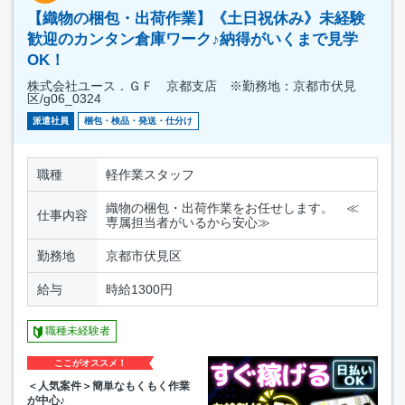
【織物の梱包・出荷作業】《土日祝休み》未経験
歓迎のカンタン倉庫ワーク♪納得がいくまで見学
OK！
株式会社ユース．ＧＦ 京都支店 ※勤務地：京都市伏見
区/g06_0324
派遣社員
梱包・検品・発送・仕分け
職種
軽作業スタッフ
織物の梱包・出荷作業をお任せします。 ≪
仕事内容
専属担当者がいるから安心≫
勤務地
京都市伏見区
給与
時給1300円
職種未経験者
ここがオススメ！
＜人気案件＞簡単なもくもく作業
が中心♪