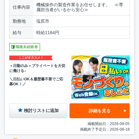
機械操作の製造作業をお任せします。 ≪専
仕事内容
属担当者がいるから安心≫
勤務地
塩尻市
給与
時給1184円
職種未経験者
ここがオススメ！
＜日勤のみ＞プライベートを大切
に働ける♪
＼日払いOK＆履歴書不要でご応
募OK！／
検討リストに追加
詳細を見る
掲載開始日：2026-08-05
掲載終了予定日：2026-08-18