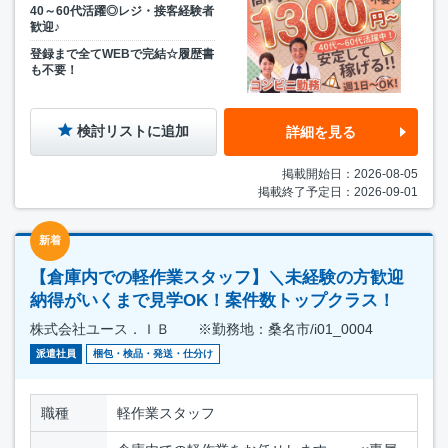
40～60代活躍◎レジ・接客経験者
歓迎♪
登録まで全てWEBで完結☆履歴書
も不要！
検討リストに追加
詳細を見る
掲載開始日：2026-08-05
掲載終了予定日：2026-09-01
新着
【倉庫内での軽作業スタッフ】＼未経験の方歓迎
納得がいくまで見学OK！案件数トップクラス！
株式会社ユース．ＩＢ ※勤務地：桑名市/i01_0004
派遣社員
梱包・検品・発送・仕分け
職種
軽作業スタッフ