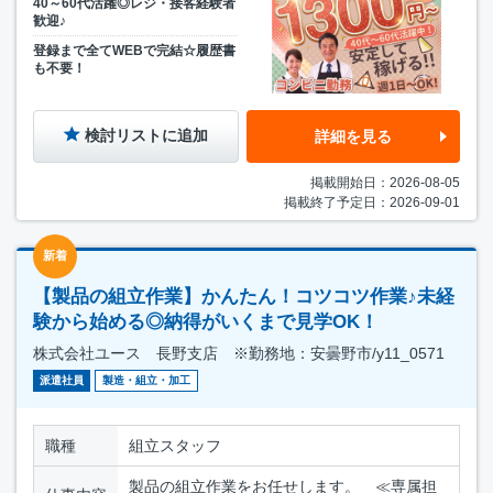
40～60代活躍◎レジ・接客経験者
歓迎♪
登録まで全てWEBで完結☆履歴書
も不要！
検討リストに追加
詳細を見る
掲載開始日：2026-08-05
掲載終了予定日：2026-09-01
新着
【製品の組立作業】かんたん！コツコツ作業♪未経
験から始める◎納得がいくまで見学OK！
株式会社ユース 長野支店 ※勤務地：安曇野市/y11_0571
派遣社員
製造・組立・加工
職種
組立スタッフ
製品の組立作業をお任せします。 ≪専属担