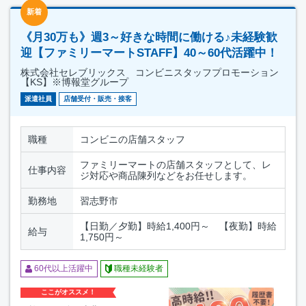
新着
《月30万も》週3～好きな時間に働ける♪未経験歓
迎【ファミリーマートSTAFF】40～60代活躍中！
株式会社セレブリックス コンビニスタッフプロモーション
【KS】※博報堂グループ
派遣社員
店舗受付・販売・接客
職種
コンビニの店舗スタッフ
ファミリーマートの店舗スタッフとして、レ
仕事内容
ジ対応や商品陳列などをお任せします。
勤務地
習志野市
【日勤／夕勤】時給1,400円～ 【夜勤】時給
給与
1,750円～
60代以上活躍中
職種未経験者
ここがオススメ！