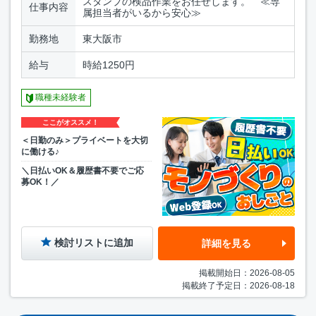
スタンプの検品作業をお任せします。 ≪専
仕事内容
属担当者がいるから安心≫
勤務地
東大阪市
給与
時給1250円
職種未経験者
ここがオススメ！
＜日勤のみ＞プライベートを大切
に働ける♪
＼日払いOK＆履歴書不要でご応
募OK！／
検討リストに追加
詳細を見る
掲載開始日：2026-08-05
掲載終了予定日：2026-08-18