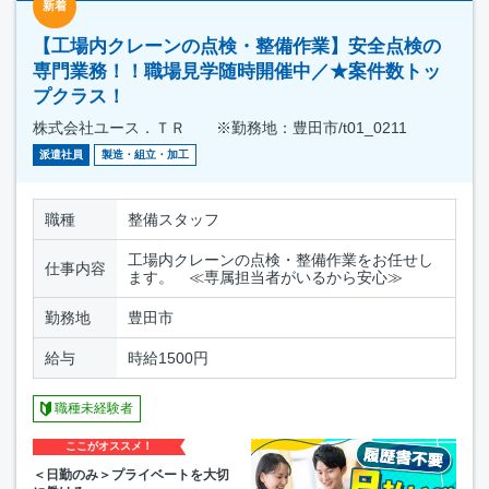
新着
【工場内クレーンの点検・整備作業】安全点検の
専門業務！！職場見学随時開催中／★案件数トッ
プクラス！
株式会社ユース．ＴＲ ※勤務地：豊田市/t01_0211
派遣社員
製造・組立・加工
職種
整備スタッフ
工場内クレーンの点検・整備作業をお任せし
仕事内容
ます。 ≪専属担当者がいるから安心≫
勤務地
豊田市
給与
時給1500円
職種未経験者
ここがオススメ！
＜日勤のみ＞プライベートを大切