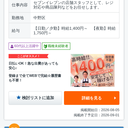
セブンイレブンの店舗スタッフとして、レジ
仕事内容
対応や商品陳列などをお任せします。
勤務地
中野区
【日勤／夕勤】時給1,400円～ 【夜勤】時給
給与
1,750円～
60代以上活躍中
職種未経験者
ここがオススメ！
日払いOK！急な出費があっても
安心♪
登録まで全てWEBで完結☆履歴書
も不要！
検討リストに追加
詳細を見る
掲載開始日：2026-08-05
掲載終了予定日：2026-09-01