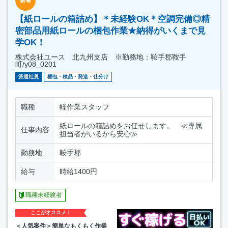
新着
【紙ロールの箱詰め】＊未経験OK＊空調完備◎精
密部品用紙ロールの梱包作業★納得がいくまで見
学OK！
株式会社ユース 北九州支店 ※勤務地：鞍手郡鞍手
町/y08_0201
派遣社員
梱包・検品・発送・仕分け
職種
軽作業スタッフ
紙ロールの箱詰めをお任せします。 ≪専属
仕事内容
担当者がいるから安心≫
勤務地
鞍手郡
給与
時給1400円
職種未経験者
ここがオススメ！
＜人気案件＞簡単なもくもく作業