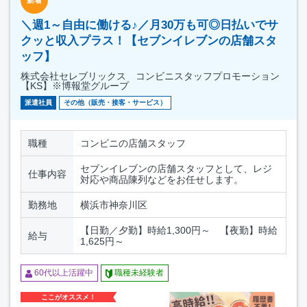
＼週1～自由に働ける♪／月30万も可◎日払いでサ
クッと収入プラス！【セブンイレブンの店舗スタ
ッフ】
株式会社セレブリックス コンビニスタッフプロモーション
【KS】※博報堂グループ
派遣社員
その他（販売・接客・サービス）
職種
コンビニの店舗スタッフ
セブンイレブンの店舗スタッフとして、レジ
仕事内容
対応や商品陳列などをお任せします。
勤務地
横浜市神奈川区
【日勤／夕勤】時給1,300円～ 【夜勤】時給
給与
1,625円～
60代以上活躍中
職種未経験者
ここがオススメ！