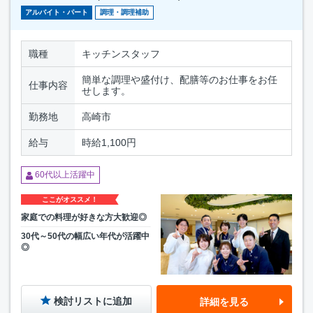
アルバイト・パート
調理・調理補助
職種
キッチンスタッフ
簡単な調理や盛付け、配膳等のお仕事をお任
仕事内容
せします。
勤務地
高崎市
給与
時給1,100円
60代以上活躍中
ここがオススメ！
家庭での料理が好きな方大歓迎◎
30代～50代の幅広い年代が活躍中
◎
検討リストに追加
詳細を見る