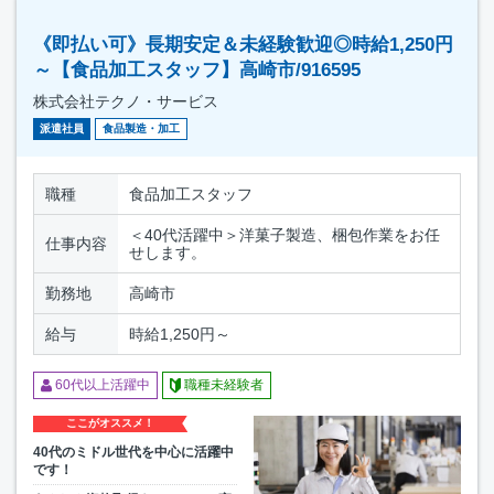
《即払い可》長期安定＆未経験歓迎◎時給1,250円
～【食品加工スタッフ】高崎市/916595
株式会社テクノ・サービス
派遣社員
食品製造・加工
職種
食品加工スタッフ
＜40代活躍中＞洋菓子製造、梱包作業をお任
仕事内容
せします。
勤務地
高崎市
給与
時給1,250円～
60代以上活躍中
職種未経験者
ここがオススメ！
40代のミドル世代を中心に活躍中
です！