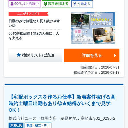
60代以上活躍中
職種未経験者
昇給あり
ここがオススメ！
日勤のみで無理なく長く続けやす
い◎
60代多数活躍！第2の人生に、人
を支える
検討リストに追加
詳細を見る
掲載開始日：2026-07-31
掲載終了予定日：2026-08-13
【宅配ボックスを作るお仕事】新着案件稼げる高
時給土曜日出勤もあり◎★納得がいくまで見学
OK！
株式会社ユース 群馬支店 ※勤務地：高崎市/y02_0296-2
派遣社員
製造・組立・加工