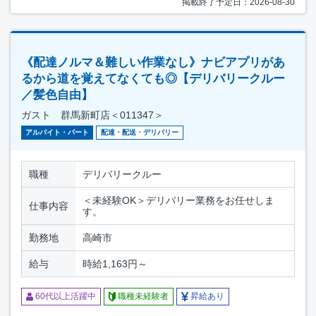
掲載終了予定日：2026-08-30
《配達ノルマ＆難しい作業なし》ナビアプリがあ
るから道を覚えてなくても◎【デリバリークルー
／髪色自由】
ガスト 群馬新町店＜011347＞
アルバイト・パート
配達・配送・デリバリー
職種
デリバリークルー
＜未経験OK＞デリバリー業務をお任せしま
仕事内容
す。
勤務地
高崎市
給与
時給1,163円～
60代以上活躍中
職種未経験者
昇給あり