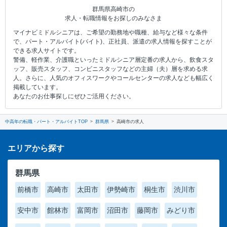
群馬県高崎市の
求人・転職情報をお探しのみなさま
マイナビミドルシニアは、ご希望の勤務地や職種、給与など様々な条件
で、パート・アルバイト(バイト)、正社員、派遣の求人情報を探すことが
できる求人サイトです。
警備、軽作業、介護職といったミドルシニア層定番の求人から、飲食スタ
ッフ、販売スタッフ、コンビニスタッフなどの主婦（夫）層を求める求
人。さらに、人気のオフィスワークやコールセンターの求人なども幅広く
掲載しています。
あなたのお仕事探しにぜひご活用ください。
中高年の転職・パート・アルバイトTOP
群馬県
高崎市の求人
エリアから探す
群馬県
前橋市
高崎市
太田市
伊勢崎市
桐生市
渋川市
安中市
館林市
富岡市
沼田市
藤岡市
みどり市