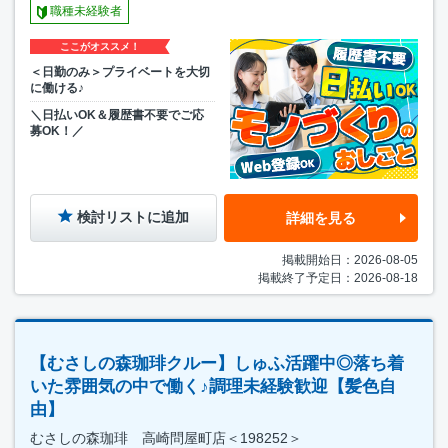
職種未経験者
ここがオススメ！
＜日勤のみ＞プライベートを大切
に働ける♪
＼日払いOK＆履歴書不要でご応
募OK！／
検討リストに追加
詳細を見る
掲載開始日：2026-08-05
掲載終了予定日：2026-08-18
【むさしの森珈琲クルー】しゅふ活躍中◎落ち着
いた雰囲気の中で働く♪調理未経験歓迎【髪色自
由】
むさしの森珈琲 高崎問屋町店＜198252＞