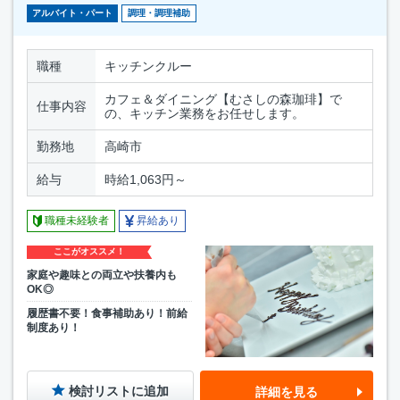
アルバイト・パート
調理・調理補助
職種
キッチンクルー
カフェ＆ダイニング【むさしの森珈琲】で
仕事内容
の、キッチン業務をお任せします。
勤務地
高崎市
給与
時給1,063円～
職種未経験者
昇給あり
ここがオススメ！
家庭や趣味との両立や扶養内も
OK◎
履歴書不要！食事補助あり！前給
制度あり！
検討リストに追加
詳細を見る