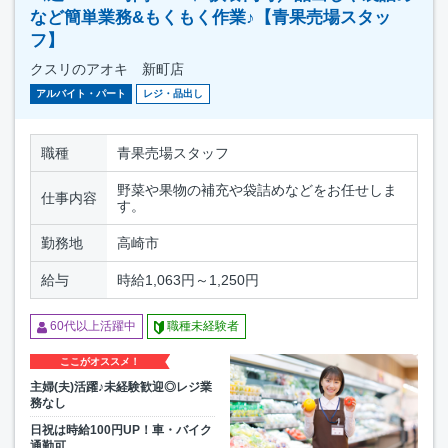
など簡単業務&もくもく作業♪【青果売場スタッ
フ】
クスリのアオキ 新町店
アルバイト・パート
レジ・品出し
職種
青果売場スタッフ
野菜や果物の補充や袋詰めなどをお任せしま
仕事内容
す。
勤務地
高崎市
給与
時給1,063円～1,250円
60代以上活躍中
職種未経験者
ここがオススメ！
主婦(夫)活躍♪未経験歓迎◎レジ業
務なし
日祝は時給100円UP！車・バイク
通勤可