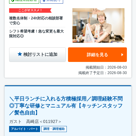
ここがオススメ！
複数名体制・24h対応の相談部署
で安心
シフト希望考慮！急な変更も最大
限対応◎
検討リストに追加
詳細を見る
掲載開始日：2026-08-03
掲載終了予定日：2026-08-30
＼平日ランチに入れる方積極採用／調理経験不問
◎丁寧な研修とマニュアル有【キッチンスタッフ
／髪色自由】
ガスト 高崎店＜011927＞
アルバイト・パート
調理・調理補助