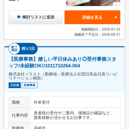
検討リストに追加
詳細を見る
掲載開始日：2026-07-31
掲載終了予定日：2026-08-27
終了
残り1日
間近
【医療事務】嬉しい平日休みあり◎受付事務スタ
ッフ/未経験OK!/1011710264-004
株式会社ソラスト（勤務地：医療法人社団日高会日高リハビ
リテーション病院）
正社員
医療事務
職種
外来受付
患者様の受付やご案内、保険証の確認など、
仕事内容
接客経験が活かせるお仕事です。
勤務地
高崎市