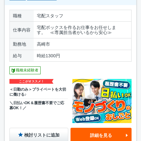
職種
宅配スタッフ
宅配ボックスを作るお仕事をお任せしま
仕事内容
す。 ≪専属担当者がいるから安心≫
勤務地
高崎市
給与
時給1300円
職種未経験者
ここがオススメ！
＜日勤のみ＞プライベートを大切
に働ける♪
＼日払いOK＆履歴書不要でご応
募OK！／
検討リストに追加
詳細を見る