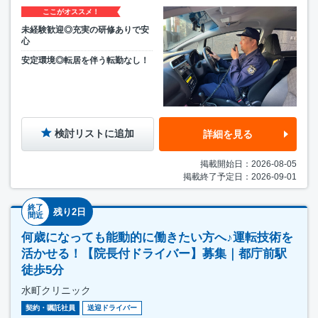
ここがオススメ！
未経験歓迎◎充実の研修ありで安
心
安定環境◎転居を伴う転勤なし！
検討リストに追加
詳細を見る
掲載開始日：2026-08-05
掲載終了予定日：2026-09-01
終了
残り2日
間近
何歳になっても能動的に働きたい方へ♪運転技術を
活かせる！【院長付ドライバー】募集｜都庁前駅
徒歩5分
水町クリニック
契約・嘱託社員
送迎ドライバー