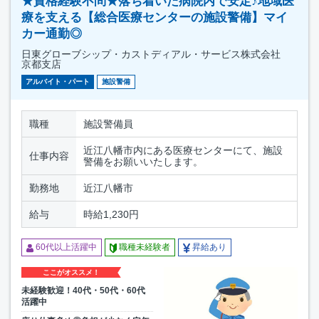
★資格経験不問★落ち着いた病院内で安定♪地域医
療を支える【総合医療センターの施設警備】マイ
カー通勤◎
日東グローブシップ・カストディアル・サービス株式会社
京都支店
アルバイト・パート
施設警備
職種
施設警備員
近江八幡市内にある医療センターにて、施設
仕事内容
警備をお願いいたします。
勤務地
近江八幡市
給与
時給1,230円
60代以上活躍中
職種未経験者
昇給あり
ここがオススメ！
未経験歓迎！40代・50代・60代
活躍中