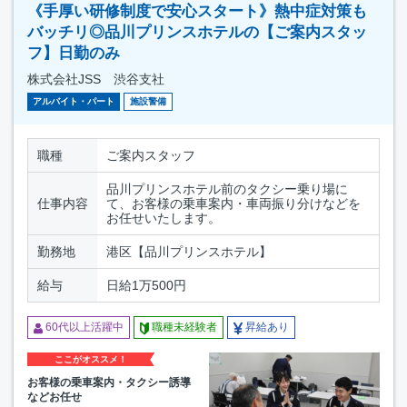
《手厚い研修制度で安心スタート》熱中症対策も
バッチリ◎品川プリンスホテルの【ご案内スタッ
フ】日勤のみ
株式会社JSS 渋谷支社
アルバイト・パート
施設警備
職種
ご案内スタッフ
品川プリンスホテル前のタクシー乗り場に
仕事内容
て、お客様の乗車案内・車両振り分けなどを
お任せいたします。
勤務地
港区【品川プリンスホテル】
給与
日給1万500円
60代以上活躍中
職種未経験者
昇給あり
ここがオススメ！
お客様の乗車案内・タクシー誘導
などお任せ