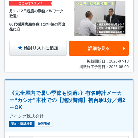
ここがオススメ！
月1～12日程度の勤務／Wワーク
歓迎♪
60代採用実績多数！定年後の再出
発に◎
検討リストに追加
詳細を見る
掲載開始日：2026-07-13
掲載終了予定日：2026-08-09
《完全屋内で暑い季節も快適♪》有名時計メーカ
ー“カシオ”本社での【施設警備】初台駅1分／週2
～OK
アイング株式会社
契約・嘱託社員
施設警備