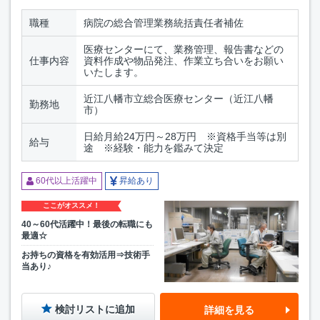
職種
病院の総合管理業務統括責任者補佐
医療センターにて、業務管理、報告書などの
仕事内容
資料作成や物品発注、作業立ち合いをお願い
いたします。
近江八幡市立総合医療センター（近江八幡
勤務地
市）
日給月給24万円～28万円 ※資格手当等は別
給与
途 ※経験・能力を鑑みて決定
60代以上活躍中
昇給あり
ここがオススメ！
40～60代活躍中！最後の転職にも
最適☆
お持ちの資格を有効活用⇒技術手
当あり♪
検討リストに追加
詳細を見る