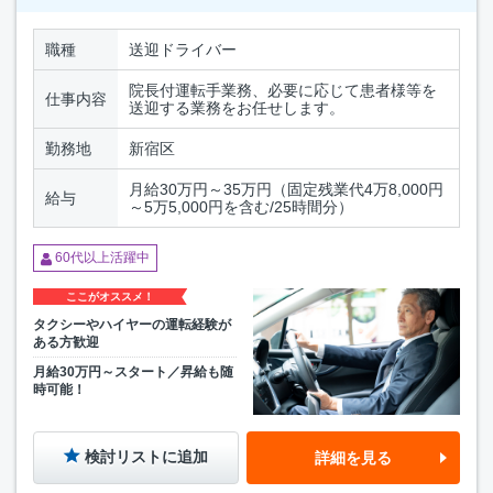
職種
送迎ドライバー
院長付運転手業務、必要に応じて患者様等を
仕事内容
送迎する業務をお任せします。
勤務地
新宿区
月給30万円～35万円（固定残業代4万8,000円
給与
～5万5,000円を含む/25時間分）
60代以上活躍中
ここがオススメ！
タクシーやハイヤーの運転経験が
ある方歓迎
月給30万円～スタート／昇給も随
時可能！
検討リストに追加
詳細を見る