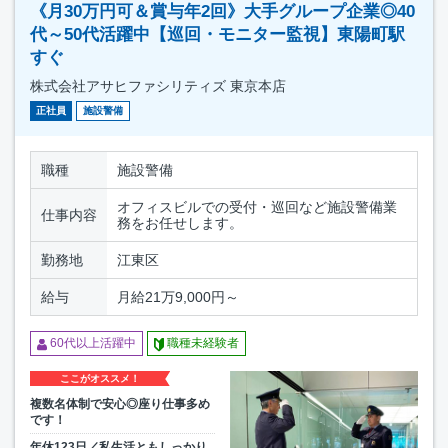
《月30万円可＆賞与年2回》大手グループ企業◎40
代～50代活躍中【巡回・モニター監視】東陽町駅
すぐ
株式会社アサヒファシリティズ 東京本店
正社員
施設警備
職種
施設警備
オフィスビルでの受付・巡回など施設警備業
仕事内容
務をお任せします。
勤務地
江東区
給与
月給21万9,000円～
60代以上活躍中
職種未経験者
ここがオススメ！
複数名体制で安心◎座り仕事多め
です！
年休123日／私生活ともしっかり