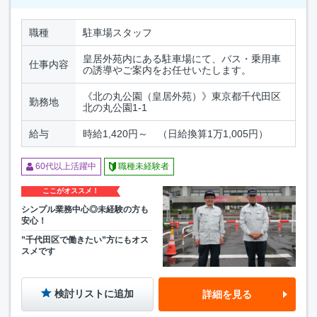
職種
駐車場スタッフ
皇居外苑内にある駐車場にて、バス・乗用車
仕事内容
の誘導やご案内をお任せいたします。
《北の丸公園（皇居外苑）》東京都千代田区
勤務地
北の丸公園1-1
給与
時給1,420円～ （日給換算1万1,005円）
60代以上活躍中
職種未経験者
ここがオススメ！
シンプル業務中心◎未経験の方も
安心！
”千代田区で働きたい”方にもオス
スメです
検討リストに追加
詳細を見る