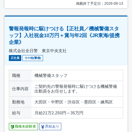
掲載終了予定日：2026-08-13
警報発報時に駆けつける【正社員／機械警備スタ
ッフ】入社祝金10万円＋賞与年2回《JR東海/提携
企業》
株式会社全日警 東京中央支社
正社員
その他(警備)
職種
機械警備スタッフ
ご契約先の警報発報時に駆けつける機械警備
仕事内容
出動員をお任せします。
勤務地
大田区・中野区・渋谷区・墨田区・練馬区
給与
月給21万2,250円～35万円
職種未経験者
昇給あり