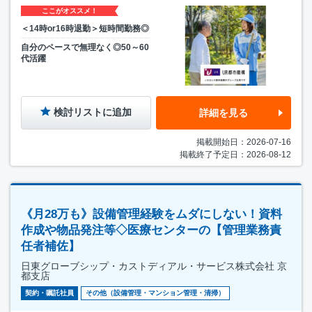
ここがオススメ！
＜14時or16時退勤＞短時間勤務◎
自分のペースで無理なく◎50～60
代活躍
検討リストに追加
詳細を見る
掲載開始日：2026-07-16
掲載終了予定日：2026-08-12
《月28万も》設備管理経験をムダにしない！資料
作成や物品発注等◇医療センターの【管理業務責
任者補佐】
日東グローブシップ・カストディアル・サービス株式会社 京
都支店
契約・嘱託社員
その他（設備管理・マンション管理・清掃）