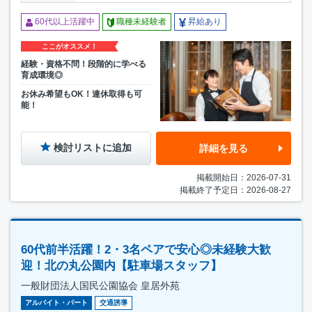
60代以上活躍中
職種未経験者
昇給あり
ここがオススメ！
経験・資格不問！段階的に学べる
育成環境◎
お休み希望もOK！連休取得も可
能！
検討リストに追加
詳細を見る
掲載開始日：2026-07-31
掲載終了予定日：2026-08-27
60代前半活躍！2・3名ペアで安心◎未経験大歓
迎！北の丸公園内【駐車場スタッフ】
一般財団法人国民公園協会 皇居外苑
アルバイト・パート
交通誘導