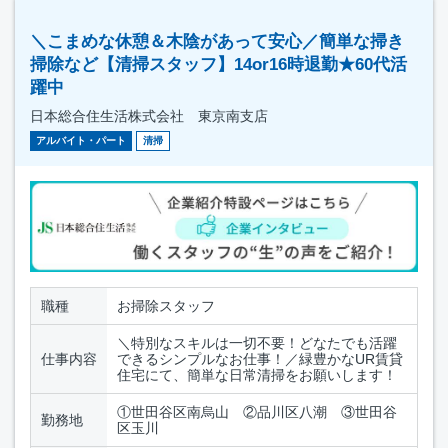
＼こまめな休憩＆木陰があって安心／簡単な掃き
掃除など【清掃スタッフ】14or16時退勤★60代活
躍中
日本総合住生活株式会社 東京南支店
アルバイト・パート
清掃
職種
お掃除スタッフ
＼特別なスキルは一切不要！どなたでも活躍
仕事内容
できるシンプルなお仕事！／緑豊かなUR賃貸
住宅にて、簡単な日常清掃をお願いします！
①世田谷区南烏山 ②品川区八潮 ③世田谷
勤務地
区玉川