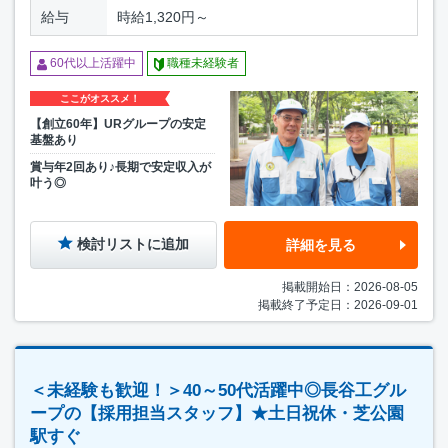
給与
時給1,320円～
60代以上活躍中
職種未経験者
ここがオススメ！
【創立60年】URグループの安定
基盤あり
賞与年2回あり♪長期で安定収入が
叶う◎
検討リストに追加
詳細を見る
掲載開始日：2026-08-05
掲載終了予定日：2026-09-01
＜未経験も歓迎！＞40～50代活躍中◎長谷工グル
ープの【採用担当スタッフ】★土日祝休・芝公園
駅すぐ