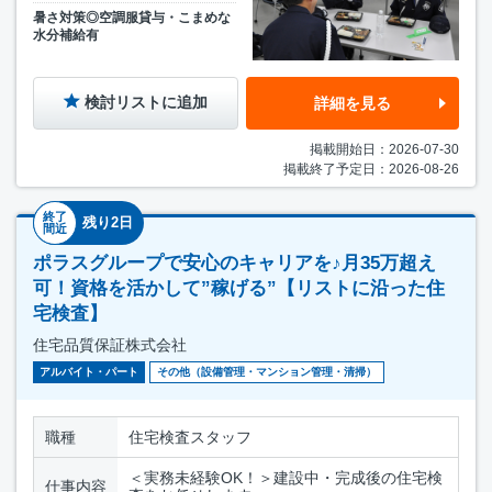
暑さ対策◎空調服貸与・こまめな
水分補給有
検討リストに追加
詳細を見る
掲載開始日：2026-07-30
掲載終了予定日：2026-08-26
終了
残り2日
間近
ポラスグループで安心のキャリアを♪月35万超え
可！資格を活かして”稼げる”【リストに沿った住
宅検査】
住宅品質保証株式会社
アルバイト・パート
その他（設備管理・マンション管理・清掃）
職種
住宅検査スタッフ
＜実務未経験OK！＞建設中・完成後の住宅検
仕事内容