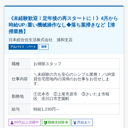
《未経験歓迎！定年後の再スタートに！》4月から
時給UP♪重い機械操作なし◆落ち葉掃きなど【清
掃業務】
日本総合住生活株式会社 浦和支店
アルバイト・パート
清掃
職種
お掃除スタッフ
＼未経験の方も安心のシンプル業務！／UR賃
仕事内容
貸住宅団地内の清掃のお仕事をお任せしま
す。
①北本市 ②上尾市原市 ③さいたま市桜
勤務地
区 ④川口市芝園町
給与
時給1,230円～
60代以上活躍中
職種未経験者
昇給あり