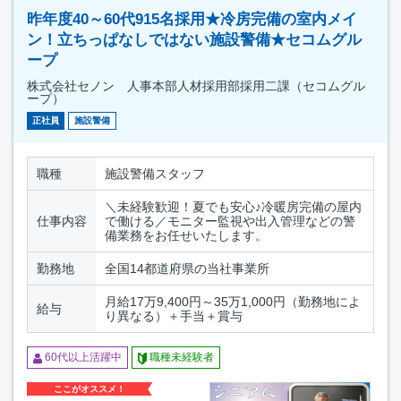
昨年度40～60代915名採用★冷房完備の室内メイ
ン！立ちっぱなしではない施設警備★セコムグル
ープ
株式会社セノン 人事本部人材採用部採用二課（セコムグル
ープ）
正社員
施設警備
職種
施設警備スタッフ
＼未経験歓迎！夏でも安心♪冷暖房完備の屋内
仕事内容
で働ける／モニター監視や出入管理などの警
備業務をお任せいたします。
勤務地
全国14都道府県の当社事業所
月給17万9,400円～35万1,000円（勤務地によ
給与
り異なる）＋手当＋賞与
60代以上活躍中
職種未経験者
ここがオススメ！