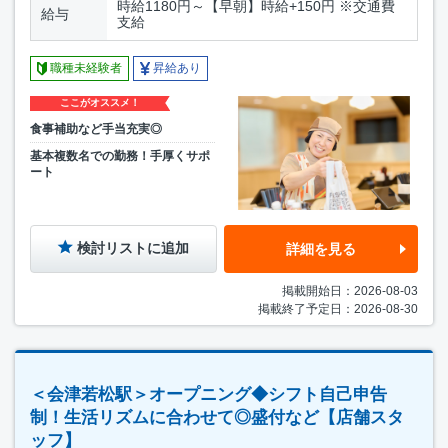
時給1180円～【早朝】時給+150円 ※交通費
給与
支給
職種未経験者
昇給あり
ここがオススメ！
食事補助など手当充実◎
基本複数名での勤務！手厚くサポ
ート
検討リストに追加
詳細を見る
掲載開始日：2026-08-03
掲載終了予定日：2026-08-30
＜会津若松駅＞オープニング◆シフト自己申告
制！生活リズムに合わせて◎盛付など【店舗スタ
ッフ】