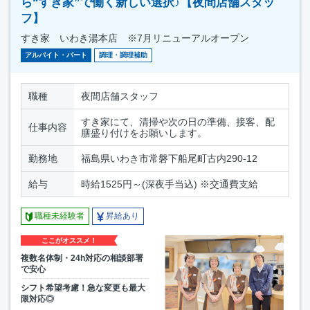
ら“すき家”で働く新しい選択♪【夜間店舗スタッ
フ】
すき家 いわき湯本店 ※7月リニューアルオープン
アルバイト・パート
調理・調理補助
職種
夜間店舗スタッフ
すき家にて、清掃や次の日の準備、接客、配
仕事内容
膳盛り付けをお願いします。
勤務地
福島県いわき市常磐下船尾町古内290-12
給与
時給1525円～(深夜手当込) ※交通費支給
職種未経験者
昇給あり
ここがオススメ！
複数名体制・24h対応の相談部署
で安心
シフト希望考慮！急な変更も最大
限対応◎