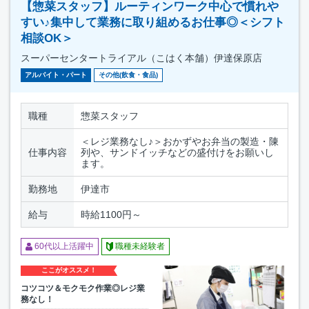
【惣菜スタッフ】ルーティンワーク中心で慣れや
すい♪集中して業務に取り組めるお仕事◎＜シフト
相談OK＞
スーパーセンタートライアル（こはく本舗）伊達保原店
アルバイト・パート
その他(飲食・食品)
職種
惣菜スタッフ
＜レジ業務なし♪＞おかずやお弁当の製造・陳
仕事内容
列や、サンドイッチなどの盛付けをお願いし
ます。
勤務地
伊達市
給与
時給1100円～
60代以上活躍中
職種未経験者
ここがオススメ！
コツコツ＆モクモク作業◎レジ業
務なし！