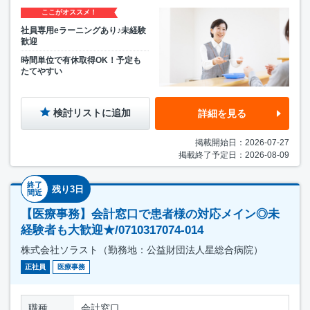
ここがオススメ！
社員専用eラーニングあり♪未経験
歓迎
時間単位で有休取得OK！予定も
たてやすい
検討リストに追加
詳細を見る
掲載開始日：2026-07-27
掲載終了予定日：2026-08-09
終了
残り3日
間近
【医療事務】会計窓口で患者様の対応メイン◎未
経験者も大歓迎★/0710317074-014
株式会社ソラスト（勤務地：公益財団法人星総合病院）
正社員
医療事務
職種
会計窓口