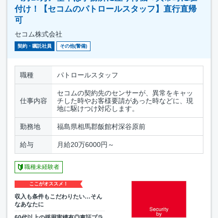
付け！【セコムのパトロールスタッフ】直行直帰
可
セコム株式会社
契約・嘱託社員
その他(警備)
職種
パトロールスタッフ
セコムの契約先のセンサーが、異常をキャッ
仕事内容
チした時やお客様要請があった時などに、現
地に駆けつけ対応します。
勤務地
福島県相馬郡飯館村深谷原前
給与
月給20万6000円～
職種未経験者
ここがオススメ！
収入も条件もこだわりたい…そん
なあなたに
60代以上の採用実績有◎東証プラ