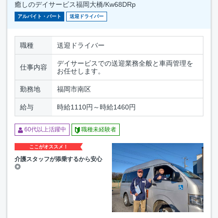
癒しのデイサービス福岡大橋/Kw68DRp
アルバイト・パート
送迎ドライバー
職種
送迎ドライバー
デイサービスでの送迎業務全般と車両管理を
仕事内容
お任せします。
勤務地
福岡市南区
給与
時給1110円～時給1460円
60代以上活躍中
職種未経験者
ここがオススメ！
介護スタッフが添乗するから安心
◎