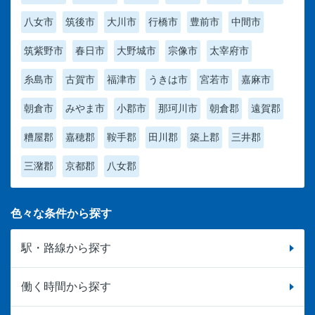
八女市
筑後市
大川市
行橋市
豊前市
中間市
筑紫野市
春日市
大野城市
宗像市
太宰府市
糸島市
古賀市
福津市
うきは市
宮若市
嘉麻市
朝倉市
みやま市
小郡市
那珂川市
朝倉郡
遠賀郡
糟屋郡
嘉穂郡
鞍手郡
田川郡
築上郡
三井郡
三潴郡
京都郡
八女郡
色々な条件から探す
駅・路線から探す
働く時間から探す