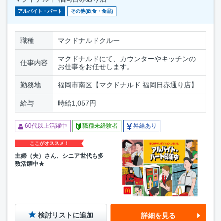
アルバイト・パート
その他(飲食・食品)
職種
マクドナルドクルー
マクドナルドにて、カウンターやキッチンの
仕事内容
お仕事をお任せします。
勤務地
福岡市南区【マクドナルド 福岡日赤通り店】
給与
時給1,057円
60代以上活躍中
職種未経験者
昇給あり
ここがオススメ！
主婦（夫）さん、シニア世代も多
数活躍中★
検討リストに追加
詳細を見る