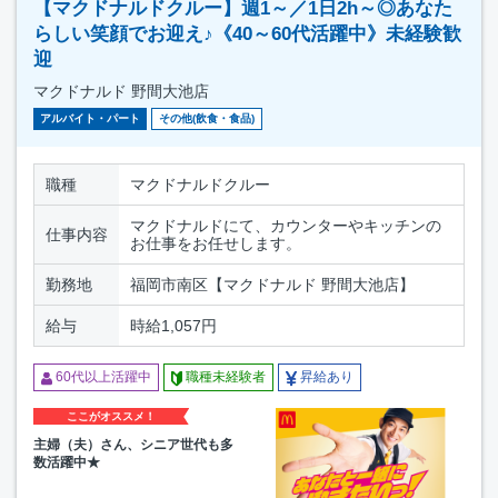
【マクドナルドクルー】週1～／1日2h～◎あなた
らしい笑顔でお迎え♪《40～60代活躍中》未経験歓
迎
マクドナルド 野間大池店
アルバイト・パート
その他(飲食・食品)
職種
マクドナルドクルー
マクドナルドにて、カウンターやキッチンの
仕事内容
お仕事をお任せします。
勤務地
福岡市南区【マクドナルド 野間大池店】
給与
時給1,057円
60代以上活躍中
職種未経験者
昇給あり
ここがオススメ！
主婦（夫）さん、シニア世代も多
数活躍中★