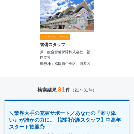
アルバイト・パート
警備スタッフ
第一総合警備保障株式会社 福
岡支社
勤務地：福岡市中央区、博多区
31
検索結果
件
（21〜31件）
＼業界大手の充実サポート／あなたの『寄り添
い』が誰かの力に。【訪問介護スタッフ】中高年
スタート歓迎◎