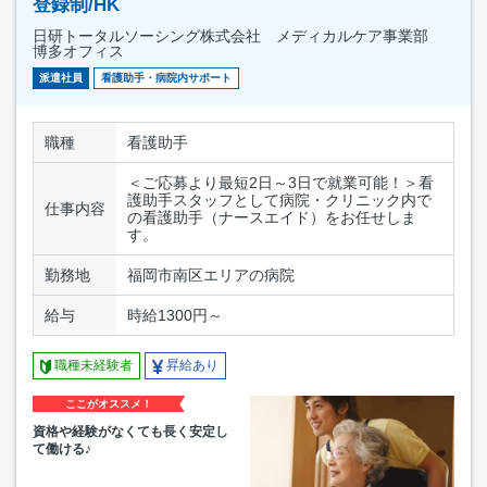
登録制/HK
日研トータルソーシング株式会社 メディカルケア事業部
博多オフィス
派遣社員
看護助手・病院内サポート
職種
看護助手
＜ご応募より最短2日～3日で就業可能！＞看
護助手スタッフとして病院・クリニック内で
仕事内容
の看護助手（ナースエイド）をお任せしま
す。
勤務地
福岡市南区エリアの病院
給与
時給1300円～
職種未経験者
昇給あり
ここがオススメ！
資格や経験がなくても長く安定し
て働ける♪