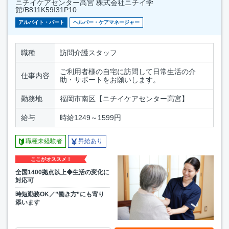
ニチイケアセンター高宮 株式会社ニチイ学
館/B811K59I31P10
アルバイト・パート
ヘルパー・ケアマネージャー
職種
訪問介護スタッフ
ご利用者様の自宅に訪問して日常生活の介
仕事内容
助・サポートをお願いします。
勤務地
福岡市南区【ニチイケアセンター高宮】
給与
時給1249～1599円
職種未経験者
昇給あり
ここがオススメ！
全国1400拠点以上◆生活の変化に
対応可
時短勤務OK／”働き方”にも寄り
添います