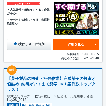
ここがオススメ！
＜人気案件＞簡単なもくもく作業
が中心♪
＼サポート体制しっかり！未経験
歓迎◎／
検討リストに追加
詳細を見る
掲載開始日：2026-08-05
掲載終了予定日：2026-08-18
新着
【菓子製品の検査・梱包作業】完成菓子の検査と
箱詰め♪納得がいくまで見学OK！案件数トップク
ラス！
株式会社ユース 北九州支店 ※勤務地：北九州市小倉南
区/y08_0212
派遣社員
梱包・検品・発送・仕分け