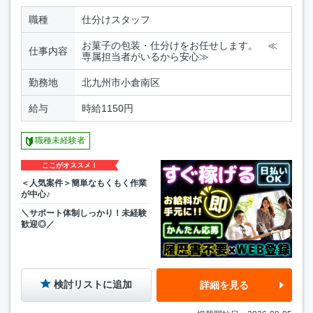
職種
仕分けスタッフ
お菓子の包装・仕分けをお任せします。 ≪
仕事内容
専属担当者がいるから安心≫
勤務地
北九州市小倉南区
給与
時給1150円
職種未経験者
ここがオススメ！
＜人気案件＞簡単なもくもく作業
が中心♪
＼サポート体制しっかり！未経験
歓迎◎／
検討リストに追加
詳細を見る