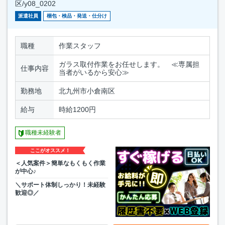
区/y08_0202
派遣社員
梱包・検品・発送・仕分け
職種
作業スタッフ
ガラス取付作業をお任せします。 ≪専属担
仕事内容
当者がいるから安心≫
勤務地
北九州市小倉南区
給与
時給1200円
職種未経験者
ここがオススメ！
＜人気案件＞簡単なもくもく作業
が中心♪
＼サポート体制しっかり！未経験
歓迎◎／