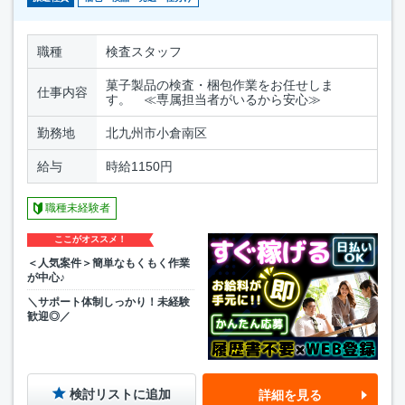
職種
検査スタッフ
菓子製品の検査・梱包作業をお任せしま
仕事内容
す。 ≪専属担当者がいるから安心≫
勤務地
北九州市小倉南区
給与
時給1150円
職種未経験者
ここがオススメ！
＜人気案件＞簡単なもくもく作業
が中心♪
＼サポート体制しっかり！未経験
歓迎◎／
検討リストに追加
詳細を見る