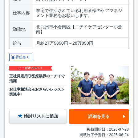
在宅で生活されている利用者様のケアマネジ
仕事内容
メント業務をお願いします。
北九州市小倉南区【ニチイケアセンター小倉
勤務地
南】
給与
月給27万5850円～28万850円
昇給あり
ここがオススメ！
正社員雇用◎医療業界のニチイで
活躍
お仕事相談会＆おさらいレッスン
実施中♪
検討リストに追加
詳細を見る
掲載開始日：2026-07-28
掲載終了予定日：2026-08-24