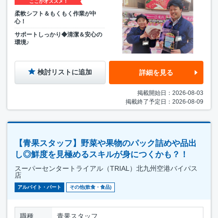
ここがオススメ！
柔軟シフト＆もくもく作業が中
心！
サポートしっかり◆清潔＆安心の
環境♪
検討リストに追加
詳細を見る
掲載開始日：2026-08-03
掲載終了予定日：2026-08-09
【青果スタッフ】野菜や果物のパック詰めや品出
し◎鮮度を見極めるスキルが身につくかも？！
スーパーセンタートライアル（TRIAL）北九州空港バイパス
店
アルバイト・パート
その他(飲食・食品)
職種
青果スタッフ