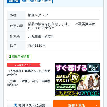
派遣社員
梱包・検品・発送・仕分け
職種
検査スタッフ
部品の検査をお任せします。 ≪専属担当者
仕事内容
がいるから安心≫
勤務地
北九州市小倉南区
給与
時給1110円
職種未経験者
ここがオススメ！
＜人気案件＞簡単なもくもく作業
が中心♪
＼サポート体制しっかり！未経験
歓迎◎／
検討リストに追加
詳細を見る