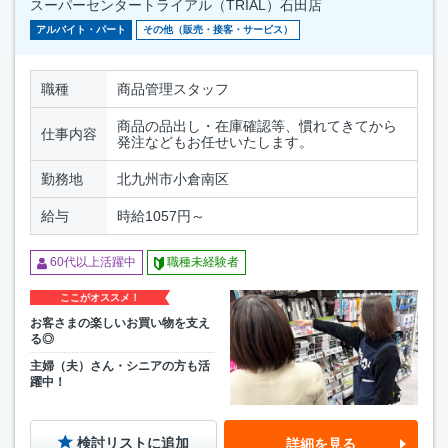
スーパーセンタートライアル（TRIAL）石田店
アルバイト・パート
その他（販売・接客・サービス）
職種
商品管理スタッフ
商品の品出し・在庫確認等、慣れてきてから
仕事内容
発注などもお任せいたします。
勤務地
北九州市小倉南区
給与
時給1057円～
60代以上活躍中
職種未経験者
ここがオススメ！
お客さまの楽しいお買い物を支え
る◎
主婦（夫）さん・シニアの方も活
躍中！
検討リストに追加
詳細を見る