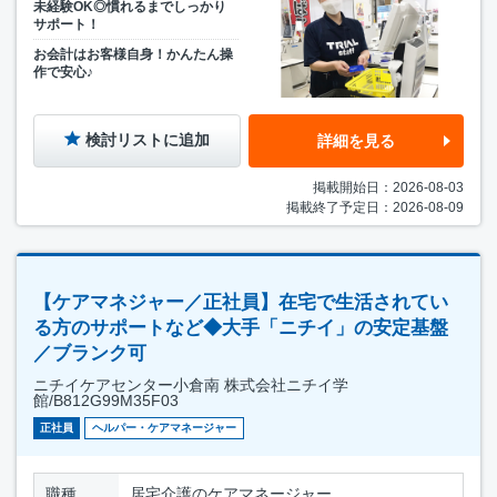
未経験OK◎慣れるまでしっかり
サポート！
お会計はお客様自身！かんたん操
作で安心♪
検討リストに追加
詳細を見る
掲載開始日：2026-08-03
掲載終了予定日：2026-08-09
【ケアマネジャー／正社員】在宅で生活されてい
る方のサポートなど◆大手「ニチイ」の安定基盤
／ブランク可
ニチイケアセンター小倉南 株式会社ニチイ学
館/B812G99M35F03
正社員
ヘルパー・ケアマネージャー
職種
居宅介護のケアマネージャー