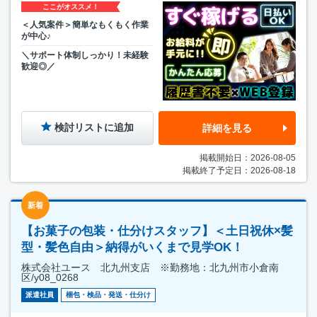
ここがオススメ！
＜人気案件＞簡単なもくもく作業
が中心♪
＼サポート体制しっかり！未経験
歓迎◎／
検討リストに追加
詳細を見る
掲載開始日：2026-08-05
掲載終了予定日：2026-08-18
新着
【お菓子の包装・仕分けスタッフ】＜土日祝休×髪
型・髪色自由＞納得がいくまで見学OK！
株式会社ユース 北九州支店 ※勤務地：北九州市小倉南
区/y08_0268
派遣社員
梱包・検品・発送・仕分け