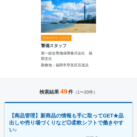
アルバイト・パート
警備スタッフ
第一総合警備保障株式会社 福
岡支社
勤務地：福岡市早良区百道浜
49
検索結果
件
（1〜20件）
【商品管理】新商品の情報も手に取ってGET★品
出しや売り場づくりなど◎柔軟シフトで働きやす
い♪