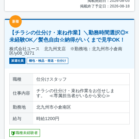
掲載開始日：2026-08-05
掲載終了予定日：2026-08-18
新着
【チラシの仕分け・束ね作業】＼勤務時間選択◎×
未経験OK／髪色自由☆納得がいくまで見学OK！
株式会社ユース 北九州支店 ※勤務地：北九州市小倉南
区/y08_0271
派遣社員
梱包・検品・発送・仕分け
職種
仕分けスタッフ
チラシの仕分け・束ね作業をお任せしま
仕事内容
す。 ≪専属担当者がいるから安心≫
勤務地
北九州市小倉南区
給与
時給1200円
職種未経験者