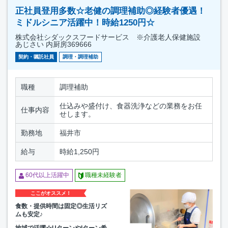
正社員登用多数☆老健の調理補助◎経験者優遇！
ミドルシニア活躍中！時給1250円☆
株式会社シダックスフードサービス ※介護老人保健施設
あじさい 内厨房369666
契約・嘱託社員
調理・調理補助
職種
調理補助
仕込みや盛付け、食器洗浄などの業務をお任
仕事内容
せします。
勤務地
福井市
給与
時給1,250円
60代以上活躍中
職種未経験者
ここがオススメ！
食数・提供時間は固定◎生活リズ
ムも安定♪