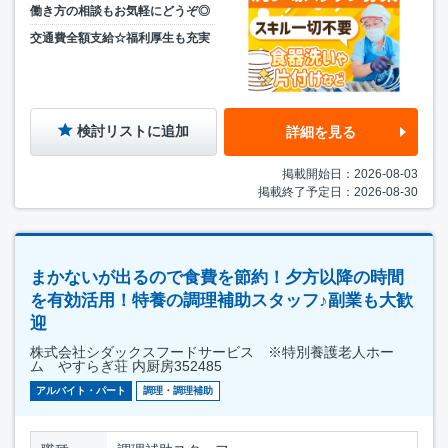
働き方の相談もお気軽にどうぞ◎
交通費全額支給☆福利厚生も充実
検討リストに追加
詳細を見る
掲載開始日：2026-08-03
掲載終了予定日：2026-08-30
まかないが出るので食費を節約！夕方以降の時間
を有効活用！特養の調理補助スタッフ♪副業も大歓
迎
株式会社シダックスフードサービス ※特別養護老人ホー
ム やすらぎ荘 内厨房352485
アルバイト・パート
調理・調理補助