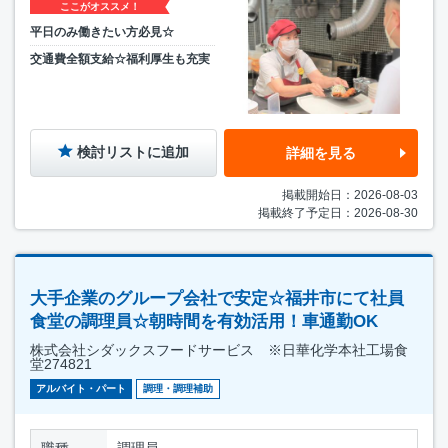
ここがオススメ！
平日のみ働きたい方必見☆
交通費全額支給☆福利厚生も充実
検討リストに追加
詳細を見る
掲載開始日：2026-08-03
掲載終了予定日：2026-08-30
大手企業のグループ会社で安定☆福井市にて社員
食堂の調理員☆朝時間を有効活用！車通勤OK
株式会社シダックスフードサービス ※日華化学本社工場食
堂274821
アルバイト・パート
調理・調理補助
職種
調理員