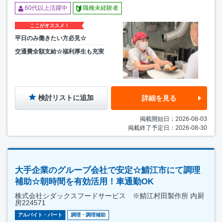
60代以上活躍中
職種未経験者
ここがオススメ！
平日のみ働きたい方必見☆
交通費全額支給☆福利厚生も充実
検討リストに追加
詳細を見る
掲載開始日：2026-08-03
掲載終了予定日：2026-08-30
大手企業のグループ会社で安定☆鯖江市にて調理
補助☆朝時間を有効活用！車通勤OK
株式会社シダックスフードサービス ※鯖江村田製作所 内厨
房224571
アルバイト・パート
調理・調理補助