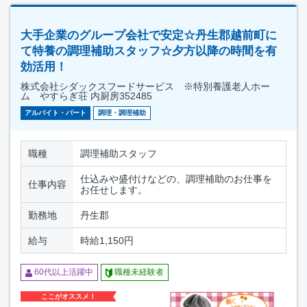
大手企業のグループ会社で安定☆丹生郡越前町に
て特養の調理補助スタッフ☆夕方以降の時間を有
効活用！
株式会社シダックスフードサービス ※特別養護老人ホー
ム やすらぎ荘 内厨房352485
アルバイト・パート
調理・調理補助
職種
調理補助スタッフ
仕込みや盛付けなどの、調理補助のお仕事を
仕事内容
お任せします。
勤務地
丹生郡
給与
時給1,150円
60代以上活躍中
職種未経験者
ここがオススメ！