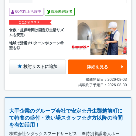
60代以上活躍中
職種未経験者
ここがオススメ！
食数・提供時間は固定◎生活リズ
ムも安定♪
地域で活躍☆UターンやIターン希
望も◎
検討リストに追加
詳細を見る
掲載開始日：2026-08-03
掲載終了予定日：2026-08-30
大手企業のグループ会社で安定☆丹生郡越前町に
て特養の盛付・洗い場スタッフ☆夕方以降の時間
を有効活用！
株式会社シダックスフードサービス ※特別養護老人ホー