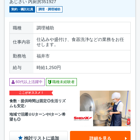
あじさい 内厨房351927
契約・嘱託社員
調理・調理補助
職種
調理補助
仕込みや盛付け、食器洗浄などの業務をお任
仕事内容
せします。
勤務地
福井市
給与
時給1,250円
60代以上活躍中
職種未経験者
ここがオススメ！
食数・提供時間は固定◎生活リズ
ムも安定♪
地域で活躍☆UターンやIターン希
望も◎
検討リストに追加
詳細を見る