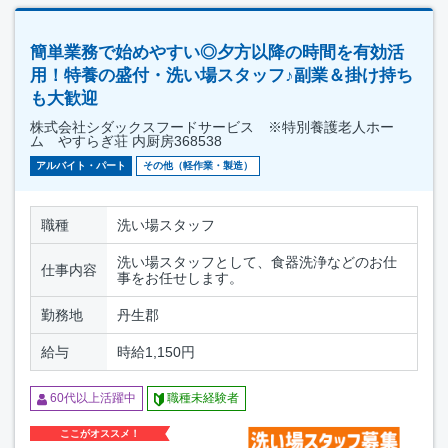
簡単業務で始めやすい◎夕方以降の時間を有効活
用！特養の盛付・洗い場スタッフ♪副業＆掛け持ち
も大歓迎
株式会社シダックスフードサービス ※特別養護老人ホー
ム やすらぎ荘 内厨房368538
アルバイト・パート
その他（軽作業・製造）
職種
洗い場スタッフ
洗い場スタッフとして、食器洗浄などのお仕
仕事内容
事をお任せします。
勤務地
丹生郡
給与
時給1,150円
60代以上活躍中
職種未経験者
ここがオススメ！