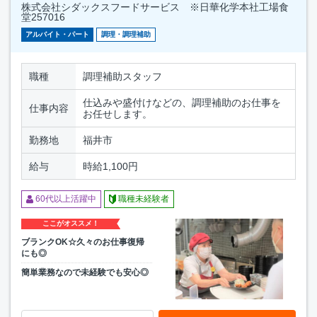
株式会社シダックスフードサービス ※日華化学本社工場食
堂257016
アルバイト・パート
調理・調理補助
職種
調理補助スタッフ
仕込みや盛付けなどの、調理補助のお仕事を
仕事内容
お任せします。
勤務地
福井市
給与
時給1,100円
60代以上活躍中
職種未経験者
ここがオススメ！
ブランクOK☆久々のお仕事復帰
にも◎
簡単業務なので未経験でも安心◎