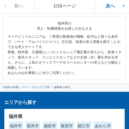
前へ
1/16ページ
次へ
福井県の
求人・転職情報をお探しのみなさま
マイナビミドルシニアは、ご希望の勤務地や職種、給与など様々な条件
で、パート・アルバイト(バイト)、正社員、派遣の求人情報を探すことが
できる求人サイトです。
警備、軽作業、介護職といったミドルシニア層定番の求人から、飲食スタ
ッフ、販売スタッフ、コンビニスタッフなどの主婦（夫）層を求める求
人。さらに、人気のオフィスワークやコールセンターの求人なども幅広く
掲載しています。
あなたのお仕事探しにぜひご活用ください。
中高年の転職・パート・アルバイトTOP
福井県 の求人
エリアから探す
福井県
福井市
坂井市
越前市
敦賀市
鯖江市
あわら市