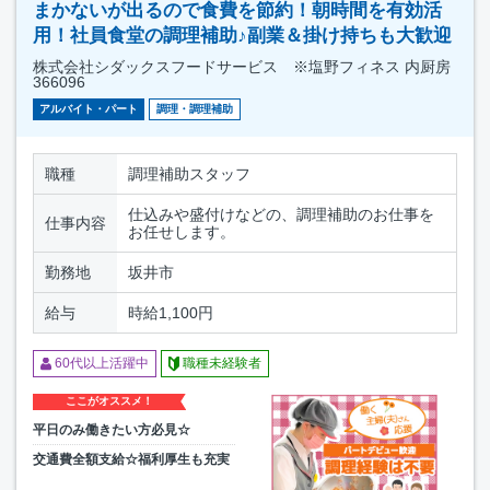
まかないが出るので食費を節約！朝時間を有効活
用！社員食堂の調理補助♪副業＆掛け持ちも大歓迎
株式会社シダックスフードサービス ※塩野フィネス 内厨房
366096
アルバイト・パート
調理・調理補助
職種
調理補助スタッフ
仕込みや盛付けなどの、調理補助のお仕事を
仕事内容
お任せします。
勤務地
坂井市
給与
時給1,100円
60代以上活躍中
職種未経験者
ここがオススメ！
平日のみ働きたい方必見☆
交通費全額支給☆福利厚生も充実