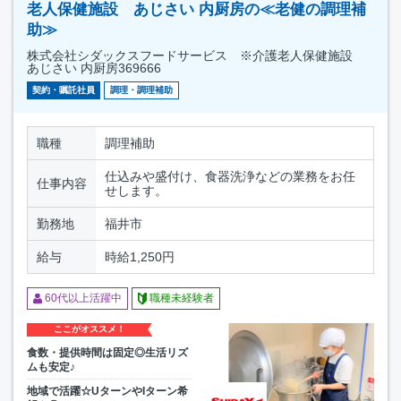
老人保健施設 あじさい 内厨房の≪老健の調理補
助≫
株式会社シダックスフードサービス ※介護老人保健施設
あじさい 内厨房369666
契約・嘱託社員
調理・調理補助
職種
調理補助
仕込みや盛付け、食器洗浄などの業務をお任
仕事内容
せします。
勤務地
福井市
給与
時給1,250円
60代以上活躍中
職種未経験者
ここがオススメ！
食数・提供時間は固定◎生活リズ
ムも安定♪
地域で活躍☆UターンやIターン希