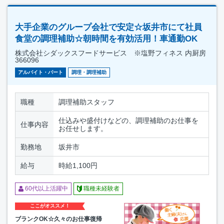
大手企業のグループ会社で安定☆坂井市にて社員
食堂の調理補助☆朝時間を有効活用！車通勤OK
株式会社シダックスフードサービス ※塩野フィネス 内厨房
366096
アルバイト・パート
調理・調理補助
職種
調理補助スタッフ
仕込みや盛付けなどの、調理補助のお仕事を
仕事内容
お任せします。
勤務地
坂井市
給与
時給1,100円
60代以上活躍中
職種未経験者
ここがオススメ！
ブランクOK☆久々のお仕事復帰