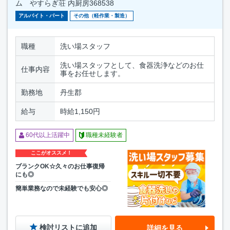
ム やすらぎ荘 内厨房368538
アルバイト・パート
その他（軽作業・製造）
職種
洗い場スタッフ
洗い場スタッフとして、食器洗浄などのお仕
仕事内容
事をお任せします。
勤務地
丹生郡
給与
時給1,150円
60代以上活躍中
職種未経験者
ここがオススメ！
ブランクOK☆久々のお仕事復帰
にも◎
簡単業務なので未経験でも安心◎
検討リストに追加
詳細を見る