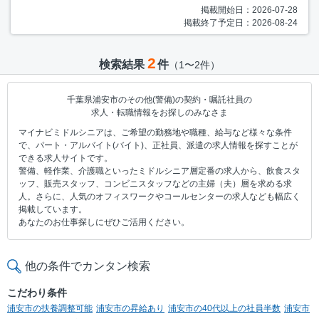
掲載開始日：2026-07-28
掲載終了予定日：2026-08-24
2
検索結果
件
（1〜2件）
千葉県浦安市のその他(警備)の契約・嘱託社員の
求人・転職情報をお探しのみなさま
マイナビミドルシニアは、ご希望の勤務地や職種、給与など様々な条件
で、パート・アルバイト(バイト)、正社員、派遣の求人情報を探すことが
できる求人サイトです。
警備、軽作業、介護職といったミドルシニア層定番の求人から、飲食スタ
ッフ、販売スタッフ、コンビニスタッフなどの主婦（夫）層を求める求
人。さらに、人気のオフィスワークやコールセンターの求人なども幅広く
掲載しています。
あなたのお仕事探しにぜひご活用ください。
他の条件でカンタン検索
こだわり条件
浦安市の扶養調整可能
浦安市の昇給あり
浦安市の40代以上の社員半数
浦安市