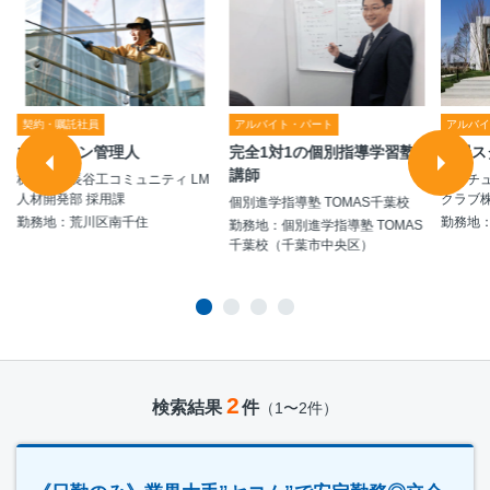
契約・嘱託社員
アルバイト・パート
アルバ
マンション管理人
完全1対1の個別指導学習塾
清掃ス
講師
株式会社長谷工コミュニティ LM
カルチ
人材開発部 採用課
クラブ
個別進学指導塾 TOMAS千葉校
勤務地：荒川区南千住
勤務地
勤務地：個別進学指導塾 TOMAS
千葉校（千葉市中央区）
2
検索結果
件
（1〜2件）