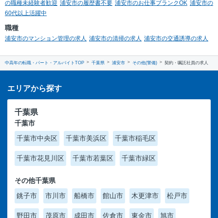
の職種未経験者歓迎
浦安市の履歴書不要
浦安市のお仕事ブランクOK
浦安市の
60代以上活躍中
職種
浦安市のマンション管理の求人
浦安市の清掃の求人
浦安市の交通誘導の求人
中高年の転職・パート・アルバイトTOP
千葉県
浦安市
その他(警備)
契約・嘱託社員の求人
エリアから探す
千葉県
千葉市
千葉市中央区
千葉市美浜区
千葉市稲毛区
千葉市花見川区
千葉市若葉区
千葉市緑区
その他千葉県
銚子市
市川市
船橋市
館山市
木更津市
松戸市
野田市
茂原市
成田市
佐倉市
東金市
旭市