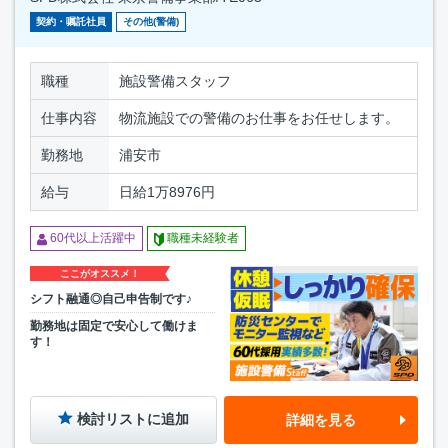
契約・嘱託社員
その他(警備)
職種
施設警備スタッフ
仕事内容
物流施設での警備のお仕事をお任せします。
勤務地
浦安市
給与
日給1万8976円
60代以上活躍中
職種未経験者
ここがオススメ！
シフト融通◎自己申告制です♪
勤務地は固定で安心して働けま
す！
検討リストに追加
詳細を見る