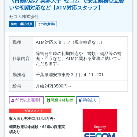
《日勤のみ》業界大手”セコム”で安定勤務◎立会
いや初期対応など【ATM対応スタッフ】
セコム株式会社
契約・嘱託社員
その他(警備)
職種
ATM対応スタッフ（現金輸送なし）
障害発生時の初期対応や、書類・備品等の補
仕事内容
充・回収など、ATMに関わる業務に就いてい
ただきます。
勤務地
千葉県浦安市東野３丁目４-11 -201
給与
月給24万3500円～
60代以上活躍中
職種未経験者
昇給あり
ここがオススメ！
収入面も充実◎月24.4万円～
転職歓迎◎未経験・62歳の採用実
績あり！