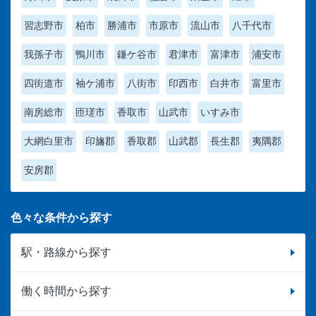
習志野市
柏市
勝浦市
市原市
流山市
八千代市
我孫子市
鴨川市
鎌ケ谷市
君津市
富津市
浦安市
四街道市
袖ケ浦市
八街市
印西市
白井市
富里市
南房総市
匝瑳市
香取市
山武市
いすみ市
大網白里市
印旛郡
香取郡
山武郡
長生郡
夷隅郡
安房郡
色々な条件から探す
駅・路線から探す
働く時間から探す