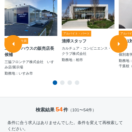
アルバイト・パート
アルバ
清掃スタッフ
完全1
契約・嘱託社員
講師
ユニットハウスの販売店長
カルチュア・コンビニエンス・
クラブ株式会社
候補
個別進学
勤務地：柏市
勤務地：
三協フロンテア株式会社 いす
千葉校
み店/展示場
勤務地：いすみ市
54
検索結果
件
（101〜54件）
条件に合う求人はありませんでした。条件を変えて再検索して
ください。