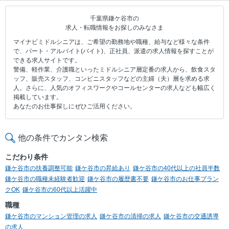
千葉県鎌ケ谷市の
求人・転職情報をお探しのみなさま
マイナビミドルシニアは、ご希望の勤務地や職種、給与など様々な条件
で、パート・アルバイト(バイト)、正社員、派遣の求人情報を探すことが
できる求人サイトです。
警備、軽作業、介護職といったミドルシニア層定番の求人から、飲食スタ
ッフ、販売スタッフ、コンビニスタッフなどの主婦（夫）層を求める求
人。さらに、人気のオフィスワークやコールセンターの求人なども幅広く
掲載しています。
あなたのお仕事探しにぜひご活用ください。
他の条件でカンタン検索
こだわり条件
鎌ケ谷市の扶養調整可能
鎌ケ谷市の昇給あり
鎌ケ谷市の40代以上の社員半数
鎌ケ谷市の職種未経験者歓迎
鎌ケ谷市の履歴書不要
鎌ケ谷市のお仕事ブラン
クOK
鎌ケ谷市の60代以上活躍中
職種
鎌ケ谷市のマンション管理の求人
鎌ケ谷市の清掃の求人
鎌ケ谷市の交通誘導
の求人