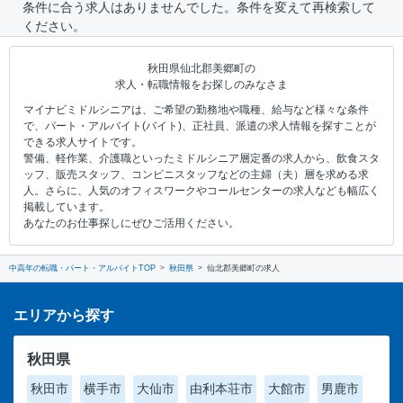
条件に合う求人はありませんでした。条件を変えて再検索して
ください。
秋田県仙北郡美郷町の
求人・転職情報をお探しのみなさま
マイナビミドルシニアは、ご希望の勤務地や職種、給与など様々な条件
で、パート・アルバイト(バイト)、正社員、派遣の求人情報を探すことが
できる求人サイトです。
警備、軽作業、介護職といったミドルシニア層定番の求人から、飲食スタ
ッフ、販売スタッフ、コンビニスタッフなどの主婦（夫）層を求める求
人。さらに、人気のオフィスワークやコールセンターの求人なども幅広く
掲載しています。
あなたのお仕事探しにぜひご活用ください。
中高年の転職・パート・アルバイトTOP
秋田県
仙北郡美郷町の求人
エリアから探す
秋田県
秋田市
横手市
大仙市
由利本荘市
大館市
男鹿市