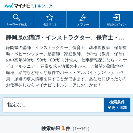
キーワード検索
検討リスト
オファー
登録/ログイン
静岡県の講師・インストラクター、保育士・幼稚園教諭、保育補助・ベビーシッター、塾講師、家庭教師、その他（教育・保育）の求人
静岡県の講師・インストラクター、保育士・幼稚園教諭、保育補
助・ベビーシッター、塾講師、家庭教師、その他（教育・保育）
の中⾼年(40代・50代・60代)向け求⼈・仕事情報探しならマイナ
ビミドルシニア！ 豊富な求人情報の中から、ご希望の勤務地や
職種、給与など様々な条件でパート・アルバイト(バイト)、正社
員、派遣の求人情報を探すことができます。あなたにぴったりの
お仕事探しならマイナビミドルシニアにおまかせ！
検索条件
指定なし
変更・追加
1
検索結果
件
（1〜1件）