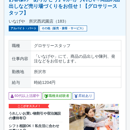
出しなど売り場づくりをお任せ！【グロサリース
タッフ】
いなげや 所沢西武園店（183）
アルバイト・パート
その他（販売・接客・サービス）
職種
グロサリースタッフ
「いなげや」にて、商品の品出しや陳列、発
仕事内容
注などをお任せします。
勤務地
所沢市
給与
時給1204円
60代以上活躍中
職種未経験者
昇給あり
ここがオススメ！
うれしいお買い物割引や宿泊施設
の優待有◎
シフト相談OK！私生活に合わせ