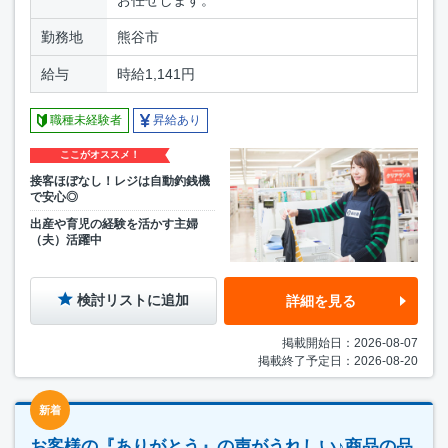
勤務地
熊谷市
給与
時給1,141円
職種未経験者
昇給あり
ここがオススメ！
接客ほぼなし！レジは自動釣銭機
で安心◎
出産や育児の経験を活かす主婦
（夫）活躍中
検討リストに追加
詳細を見る
掲載開始日：2026-08-07
掲載終了予定日：2026-08-20
新着
お客様の『ありがとう』の声がうれしい♪商品の品