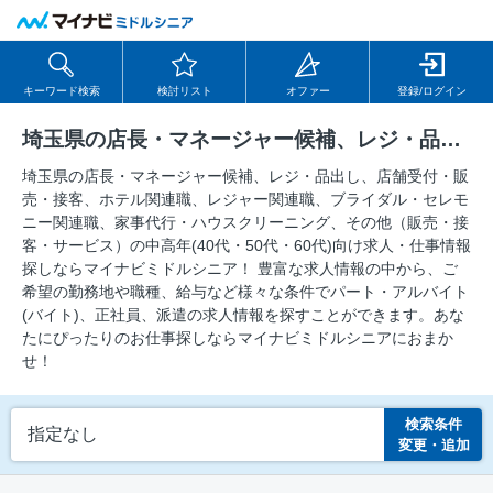
キーワード検索
検討リスト
オファー
登録/ログイン
埼玉県の店長・マネージャー候補、レジ・品出し、店舗受付・販売・接客、ホテル関連職、レジャー関連職、ブライダル・セレモニー関連職、家事代行・ハウスクリーニング、その他（販売・接客・サービス）の求人
埼玉県の店長・マネージャー候補、レジ・品出し、店舗受付・販
売・接客、ホテル関連職、レジャー関連職、ブライダル・セレモ
ニー関連職、家事代行・ハウスクリーニング、その他（販売・接
客・サービス）の中⾼年(40代・50代・60代)向け求⼈・仕事情報
探しならマイナビミドルシニア！ 豊富な求人情報の中から、ご
希望の勤務地や職種、給与など様々な条件でパート・アルバイト
(バイト)、正社員、派遣の求人情報を探すことができます。あな
たにぴったりのお仕事探しならマイナビミドルシニアにおまか
せ！
検索条件
指定なし
変更・追加