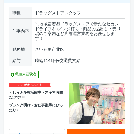
職種
ドラッグストアスタッフ
＼地域密着型ドラッグストアで新たなセカン
ドライフを♪／レジ打ち・商品の品出し・売り
仕事内容
場のご案内など店舗運営業務をお任せしま
す！
勤務地
さいたま市北区
給与
時給1141円+交通費支給
職種未経験者
ここがオススメ！
＜しゅふ多数活躍中＞スキマ時間
だけでOK
ブランク明け・お仕事復帰にぴっ
たり♪