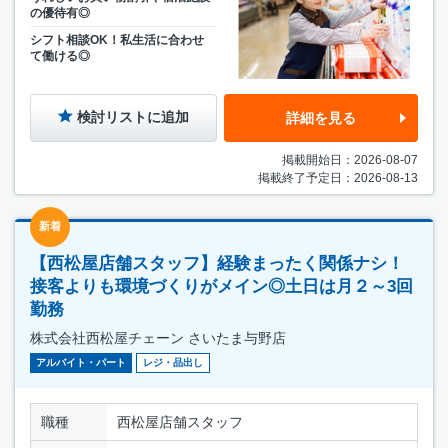
の優待有◎
シフト相談OK！私生活に合わせ
て働ける◎
検討リストに追加
詳細を見る
掲載開始日：2026-08-07
掲載終了予定日：2026-08-13
新着
【西松屋店舗スタッフ】経験まったく関係ナシ！
接客よりも環境づくりがメイン◎土日は月２～3回
勤務
株式会社西松屋チェーン さいたま与野店
アルバイト・パート
レジ・品出し
職種
西松屋店舗スタッフ