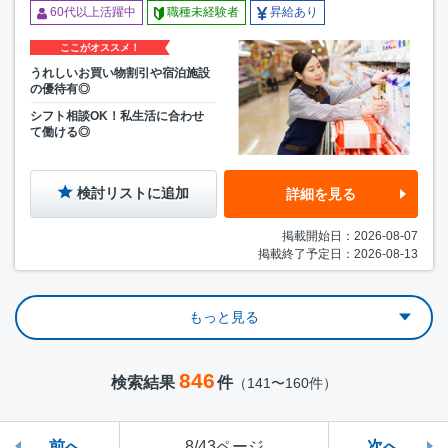
60代以上活躍中
職種未経験者
昇給あり
ここがオススメ！
うれしいお買い物割引や宿泊施設
の優待有◎
シフト相談OK！私生活に合わせ
て働ける◎
検討リストに追加
詳細を見る
掲載開始日：2026-08-07
掲載終了予定日：2026-08-13
もっと見る
846
検索結果
件
（141〜160件）
前へ
8/43ページ
次へ