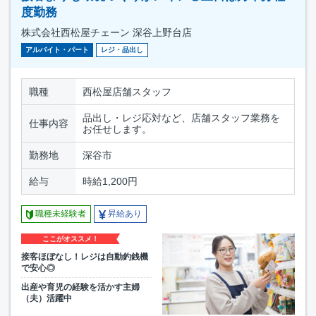
度勤務
株式会社西松屋チェーン 深谷上野台店
アルバイト・パート
レジ・品出し
職種
西松屋店舗スタッフ
品出し・レジ応対など、店舗スタッフ業務を
仕事内容
お任せします。
勤務地
深谷市
給与
時給1,200円
職種未経験者
昇給あり
ここがオススメ！
接客ほぼなし！レジは自動釣銭機
で安心◎
出産や育児の経験を活かす主婦
（夫）活躍中