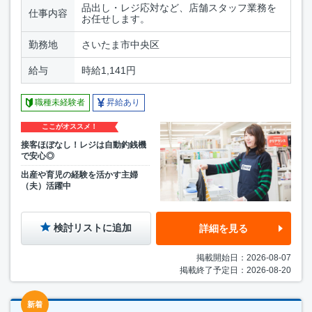
品出し・レジ応対など、店舗スタッフ業務を
仕事内容
お任せします。
勤務地
さいたま市中央区
給与
時給1,141円
職種未経験者
昇給あり
ここがオススメ！
接客ほぼなし！レジは自動釣銭機
で安心◎
出産や育児の経験を活かす主婦
（夫）活躍中
検討リストに追加
詳細を見る
掲載開始日：2026-08-07
掲載終了予定日：2026-08-20
新着