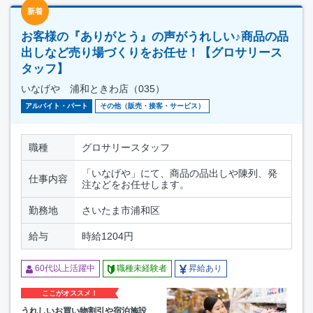
新着
お客様の『ありがとう』の声がうれしい♪商品の品
出しなど売り場づくりをお任せ！【グロサリース
タッフ】
いなげや 浦和ときわ店（035）
アルバイト・パート
その他（販売・接客・サービス）
職種
グロサリースタッフ
「いなげや」にて、商品の品出しや陳列、発
仕事内容
注などをお任せします。
勤務地
さいたま市浦和区
給与
時給1204円
60代以上活躍中
職種未経験者
昇給あり
ここがオススメ！
うれしいお買い物割引や宿泊施設