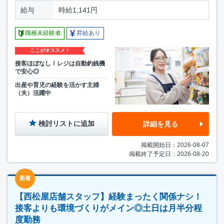
給与
時給1,141円
職種未経験者
昇給あり
ここがオススメ！
接客ほぼなし！レジは自動釣銭機
で安心◎
出産や育児の経験を活かす主婦
（夫）活躍中
検討リストに追加
詳細を見る
掲載開始日：2026-08-07
掲載終了予定日：2026-08-20
新着
【西松屋店舗スタッフ】経験まったく関係ナシ！
接客よりも環境づくりがメイン◎土日は月半分程
度勤務