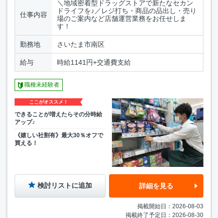
＼地域密着型ドラッグストアで新たなセカン
ドライフを♪／レジ打ち・商品の品出し・売り
仕事内容
場のご案内など店舗運営業務をお任せしま
す！
勤務地
さいたま市南区
給与
時給1141円+交通費支給
職種未経験者
ここがオススメ！
できることが増えたらその分時給
アップ♪
《嬉しい社割有》最大30％オフで
買える！
検討リストに追加
詳細を見る
掲載開始日：2026-08-03
掲載終了予定日：2026-08-30