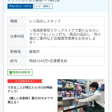
ドラッグセイムス飯能ぺぺ南口店
アルバイト・パート
レジ・品出し
職種
レジ品出しスタッフ
＼地域密着型ドラッグストアで新たなセカン
ドライフを♪／レジ打ち・商品の品出し・売り
仕事内容
場のご案内など店舗運営業務をお任せしま
す！
勤務地
飯能市
給与
時給1141円+交通費支給
職種未経験者
ここがオススメ！
できることが増えたらその分時給
アップ♪
《嬉しい社割有》最大30％オフで
買える！