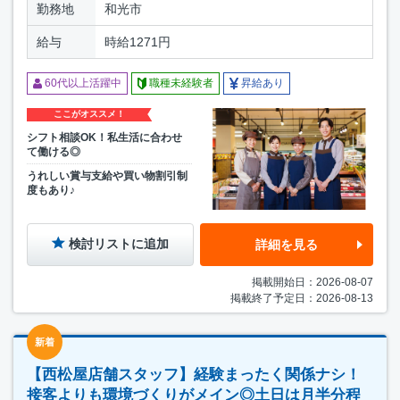
勤務地
和光市
給与
時給1271円
60代以上活躍中
職種未経験者
昇給あり
ここがオススメ！
シフト相談OK！私生活に合わせ
て働ける◎
うれしい賞与支給や買い物割引制
度もあり♪
検討リストに追加
詳細を見る
掲載開始日：2026-08-07
掲載終了予定日：2026-08-13
新着
【西松屋店舗スタッフ】経験まったく関係ナシ！
接客よりも環境づくりがメイン◎土日は月半分程