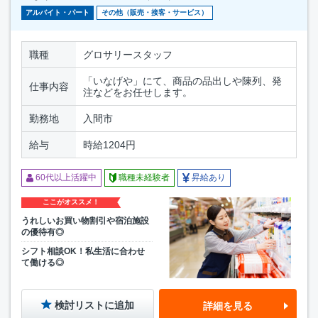
アルバイト・パート
その他（販売・接客・サービス）
職種
グロサリースタッフ
「いなげや」にて、商品の品出しや陳列、発
仕事内容
注などをお任せします。
勤務地
入間市
給与
時給1204円
60代以上活躍中
職種未経験者
昇給あり
ここがオススメ！
うれしいお買い物割引や宿泊施設
の優待有◎
シフト相談OK！私生活に合わせ
て働ける◎
検討リストに追加
詳細を見る