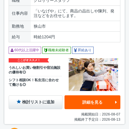
職種
グロサリースタッフ
「いなげや」にて、商品の品出しや陳列、発
仕事内容
注などをお任せします。
勤務地
狭山市
給与
時給1204円
60代以上活躍中
職種未経験者
昇給あり
ここがオススメ！
うれしいお買い物割引や宿泊施設
の優待有◎
シフト相談OK！私生活に合わせ
て働ける◎
検討リストに追加
詳細を見る
掲載開始日：2026-08-07
掲載終了予定日：2026-08-13