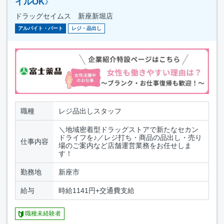
イルOK♪
ドラッグセイムス 新座新堀店
アルバイト・パート
レジ・品出し
職種
レジ品出しスタッフ
＼地域密着型ドラッグストアで新たなセカン
ドライフを♪／レジ打ち・商品の品出し・売り
仕事内容
場のご案内など店舗運営業務をお任せしま
す！
勤務地
新座市
給与
時給1141円+交通費支給
職種未経験者