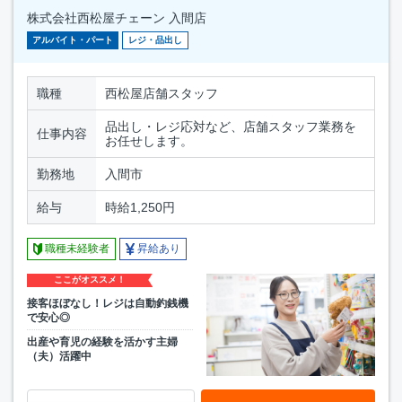
株式会社西松屋チェーン 入間店
アルバイト・パート
レジ・品出し
職種
西松屋店舗スタッフ
品出し・レジ応対など、店舗スタッフ業務を
仕事内容
お任せします。
勤務地
入間市
給与
時給1,250円
職種未経験者
昇給あり
ここがオススメ！
接客ほぼなし！レジは自動釣銭機
で安心◎
出産や育児の経験を活かす主婦
（夫）活躍中