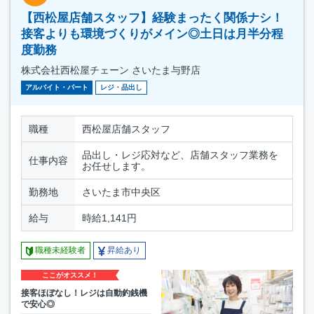
【西松屋店舗スタッフ】経験まったく関係ナシ！
接客よりも環境づくりがメイン◎土日は月半分程
度勤務
株式会社西松屋チェーン さいたま与野店
アルバイト・パート
レジ・品出し
職種
西松屋店舗スタッフ
品出し・レジ応対など、店舗スタッフ業務を
仕事内容
お任せします。
勤務地
さいたま市中央区
給与
時給1,141円
職種未経験者
昇給あり
ここがオススメ！
接客ほぼなし！レジは自動釣銭機
で安心◎