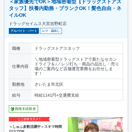
＜家族優先でOK＞地域密着型【ドラッグストアス
タッフ】扶養内勤務・ブランクOK！髪色自由・ネ
イルOK
ドラッグセイムス大宮吉野町店
アルバイト・パート
レジ・品出し
職種
ドラッグストアスタッフ
＼地域密着型ドラッグストアで新たなセカン
ドライフを♪／レジ打ち・商品の品出し・売り
仕事内容
場のご案内など店舗運営業務をお任せしま
す！
勤務地
さいたま市北区
給与
時給1141円+交通費支給
職種未経験者
ここがオススメ！
＜しゅふ多数活躍中＞スキマ時間
だけでOK