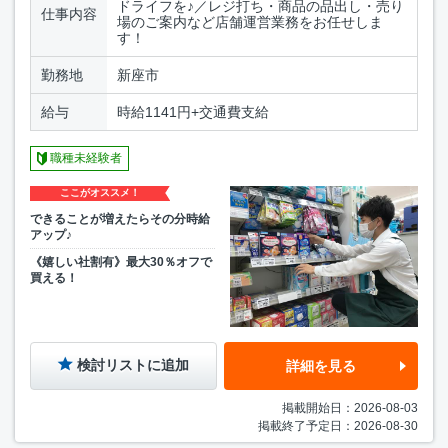
ドライフを♪／レジ打ち・商品の品出し・売り
仕事内容
場のご案内など店舗運営業務をお任せしま
す！
勤務地
新座市
給与
時給1141円+交通費支給
職種未経験者
ここがオススメ！
できることが増えたらその分時給
アップ♪
《嬉しい社割有》最大30％オフで
買える！
検討リストに追加
詳細を見る
掲載開始日：2026-08-03
掲載終了予定日：2026-08-30