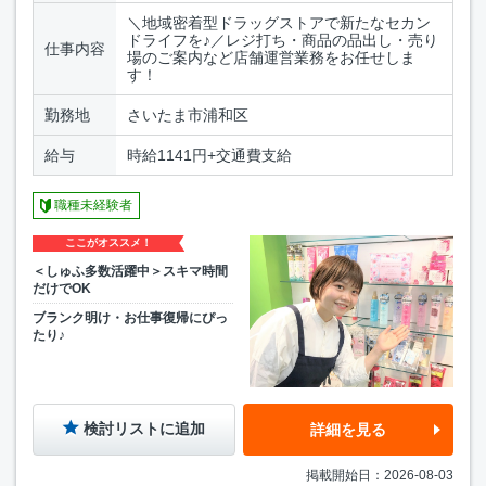
＼地域密着型ドラッグストアで新たなセカン
ドライフを♪／レジ打ち・商品の品出し・売り
仕事内容
場のご案内など店舗運営業務をお任せしま
す！
勤務地
さいたま市浦和区
給与
時給1141円+交通費支給
職種未経験者
ここがオススメ！
＜しゅふ多数活躍中＞スキマ時間
だけでOK
ブランク明け・お仕事復帰にぴっ
たり♪
検討リストに追加
詳細を見る
掲載開始日：2026-08-03