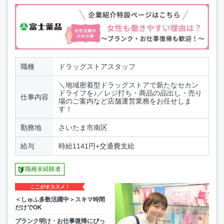
職種
ドラッグストアスタッフ
＼地域密着型ドラッグストアで新たなセカン
ドライフを♪／レジ打ち・商品の品出し・売り
仕事内容
場のご案内など店舗運営業務をお任せしま
す！
勤務地
さいたま市南区
給与
時給1141円+交通費支給
職種未経験者
ここがオススメ！
＜しゅふ多数活躍中＞スキマ時間
だけでOK
ブランク明け・お仕事復帰にぴっ