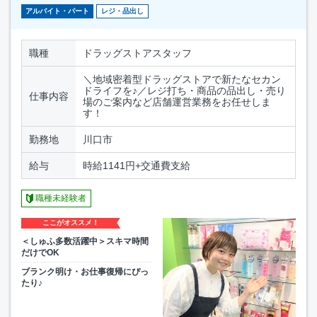
アルバイト・パート
レジ・品出し
職種
ドラッグストアスタッフ
＼地域密着型ドラッグストアで新たなセカン
ドライフを♪／レジ打ち・商品の品出し・売り
仕事内容
場のご案内など店舗運営業務をお任せしま
す！
勤務地
川口市
給与
時給1141円+交通費支給
職種未経験者
ここがオススメ！
＜しゅふ多数活躍中＞スキマ時間
だけでOK
ブランク明け・お仕事復帰にぴっ
たり♪