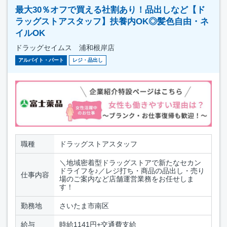
最大30％オフで買える社割あり！品出しなど【ド
ラッグストアスタッフ】扶養内OK◎髪色自由・ネ
イルOK
ドラッグセイムス 浦和根岸店
アルバイト・パート
レジ・品出し
職種
ドラッグストアスタッフ
＼地域密着型ドラッグストアで新たなセカン
ドライフを♪／レジ打ち・商品の品出し・売り
仕事内容
場のご案内など店舗運営業務をお任せしま
す！
勤務地
さいたま市南区
給与
時給1141円+交通費支給