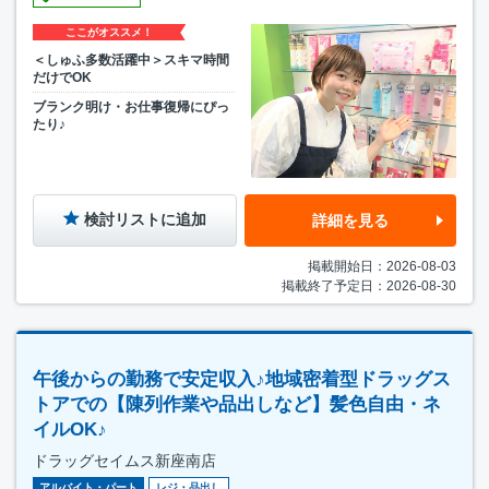
ここがオススメ！
＜しゅふ多数活躍中＞スキマ時間
だけでOK
ブランク明け・お仕事復帰にぴっ
たり♪
検討リストに追加
詳細を見る
掲載開始日：2026-08-03
掲載終了予定日：2026-08-30
午後からの勤務で安定収入♪地域密着型ドラッグス
トアでの【陳列作業や品出しなど】髪色自由・ネ
イルOK♪
ドラッグセイムス新座南店
アルバイト・パート
レジ・品出し