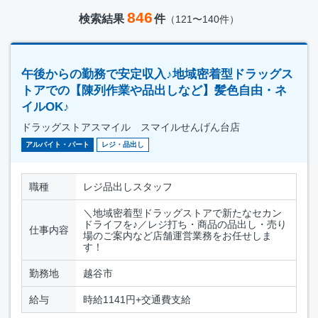
846
検索結果
件
（121〜140件）
午後からの勤務で安定収入♪地域密着型ドラッグス
トアでの【陳列作業や品出しなど】髪色自由・ネ
イルOK♪
ドラッグストアスマイル スマイルせんげん台店
アルバイト・パート
レジ・品出し
職種
レジ品出しスタッフ
＼地域密着型ドラッグストアで新たなセカン
ドライフを♪／レジ打ち・商品の品出し・売り
仕事内容
場のご案内など店舗運営業務をお任せしま
す！
勤務地
越谷市
給与
時給1141円+交通費支給