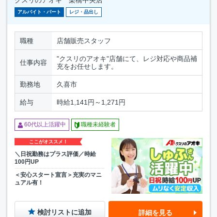
クスリのアオキ 栗橋中央店
アルバイト・パート
レジ・品出し
職種
店舗販売スタッフ
"クスリのアオキ"店舗にて、レジ対応や商品補
仕事内容
充をお任せします。
勤務地
久喜市
給与
時給1,141円～1,271円
60代以上活躍中
職種未経験者
ここがオススメ！
＼日祝勤務はプラス評価／時給
100円UP
＜安心スタート宣言＞充実のマニ
ュアル有！
検討リストに追加
詳細を見る