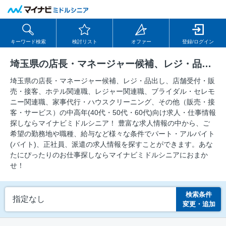
キーワード検索
検討リスト
オファー
登録/ログイン
埼玉県の店長・マネージャー候補、レジ・品出し、店舗受付・販売・接客、ホテル関連職、レジャー関連職、ブライダル・セレモニー関連職、家事代行・ハウスクリーニング、その他（販売・接客・サービス）の求人
埼玉県の店長・マネージャー候補、レジ・品出し、店舗受付・販
売・接客、ホテル関連職、レジャー関連職、ブライダル・セレモ
ニー関連職、家事代行・ハウスクリーニング、その他（販売・接
客・サービス）の中⾼年(40代・50代・60代)向け求⼈・仕事情報
探しならマイナビミドルシニア！ 豊富な求人情報の中から、ご
希望の勤務地や職種、給与など様々な条件でパート・アルバイト
(バイト)、正社員、派遣の求人情報を探すことができます。あな
たにぴったりのお仕事探しならマイナビミドルシニアにおまか
せ！
検索条件
指定なし
変更・追加