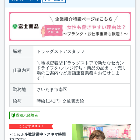
職種
ドラッグストアスタッフ
＼地域密着型ドラッグストアで新たなセカン
ドライフを♪／レジ打ち・商品の品出し・売り
仕事内容
場のご案内など店舗運営業務をお任せしま
す！
勤務地
さいたま市南区
給与
時給1141円+交通費支給
職種未経験者
ここがオススメ！
＜しゅふ多数活躍中＞スキマ時間
だけでOK