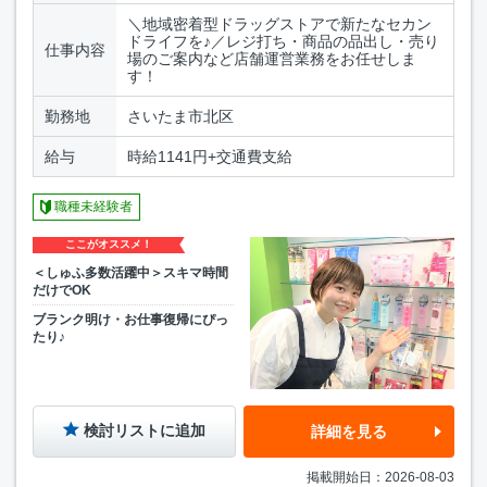
＼地域密着型ドラッグストアで新たなセカン
ドライフを♪／レジ打ち・商品の品出し・売り
仕事内容
場のご案内など店舗運営業務をお任せしま
す！
勤務地
さいたま市北区
給与
時給1141円+交通費支給
職種未経験者
ここがオススメ！
＜しゅふ多数活躍中＞スキマ時間
だけでOK
ブランク明け・お仕事復帰にぴっ
たり♪
検討リストに追加
詳細を見る
掲載開始日：2026-08-03