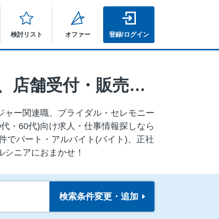
検討リスト
オファー
登録/ログイン
群馬県の店長・マネージャー候補、レジ・品出し、店舗受付・販売・接客、ホテル関連職、レジャー関連職、ブライダル・セレモニー関連職、家事代行・ハウスクリーニング、その他（販売・接客・サービス）の求人
ジャー関連職、ブライダル・セレモニー
代・60代)向け求⼈・仕事情報探しなら
件でパート・アルバイト(バイト)、正社
ルシニアにおまかせ！
検索条件
変更・追加