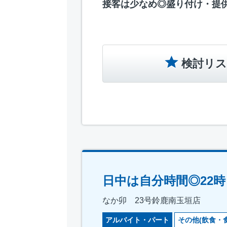
接客は少なめ◎盛り付け・提
検討リス
日中は自分時間◎22
なか卯 23号鈴鹿南玉垣店
アルバイト・パート
その他(飲食・