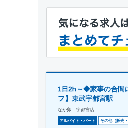
1日2h～◆家事の合
フ】東武宇都宮駅
なか卯 宇都宮店
アルバイト・パート
その他（販売