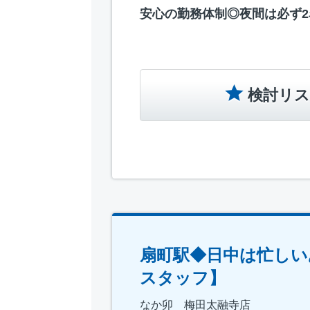
安心の勤務体制◎夜間は必ず2
検討リス
扇町駅◆日中は忙しい
スタッフ】
なか卯 梅田太融寺店