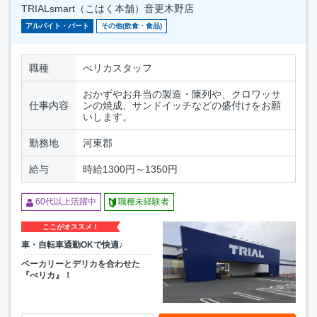
TRIALsmart（こはく本舗）音更木野店
アルバイト・パート
その他(飲食・食品)
職種
べリカスタッフ
おかずやお弁当の製造・陳列や、クロワッサ
仕事内容
ンの焼成、サンドイッチなどの盛付けをお願
いします。
勤務地
河東郡
給与
時給1300円～1350円
60代以上活躍中
職種未経験者
ここがオススメ！
車・自転車通勤OKで快適♪
ベーカリーとデリカを合わせた
『べリカ』！