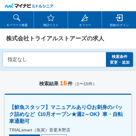
キーワード検索
検討リスト
オファー
登録/ログイン
株式会社トライアルストアーズの求人
検索条件
指定なし
変更・追加
15
検索結果
件
（1〜15件）
【鮮魚スタッフ】マニュアルあり◎お刺身のパッ
ク詰めなど《10月オープン★週2～OK》車・自転
車通勤可
TRIALsmart（魚寅）音更木野店