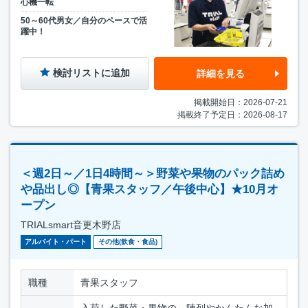
心機一転
50～60代男女／自分のペースで活
躍中！
検討リストに追加
詳細を見る
掲載開始日：2026-07-21
掲載終了予定日：2026-08-17
＜週2日～／1日4時間～＞野菜や果物のパック詰め
や品出し◎【青果スタッフ／午後中心】★10月オ
ープン
TRIALsmart音更木野店
アルバイト・パート
その他(飲食・食品)
職種
青果スタッフ