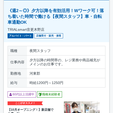
《週2～◎》夕方以降を有効活用！Wワーク可！落
ち着いた時間で働ける【夜間スタッフ】車・自転
車通勤OK
TRIALsmart音更木野店
アルバイト・パート
店舗受付・販売・接客
職種
夜間スタッフ
夕方以降の時間帯の、レジ業務や商品補充が
仕事内容
メインのお仕事です。
勤務地
河東郡
給与
時給1200円～1250円
60代以上活躍中
職種未経験者
ここがオススメ！
【10月オープニング！】新店舗で