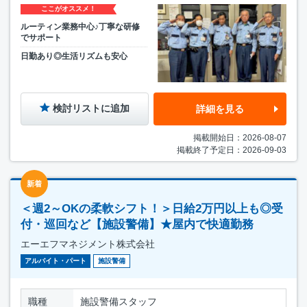
ここがオススメ！
ルーティン業務中心♪丁寧な研修
でサポート
日勤あり◎生活リズムも安心
検討リストに追加
詳細を見る
掲載開始日：2026-08-07
掲載終了予定日：2026-09-03
新着
＜週2～OKの柔軟シフト！＞日給2万円以上も◎受
付・巡回など【施設警備】★屋内で快適勤務
エーエフマネジメント株式会社
アルバイト・パート
施設警備
職種
施設警備スタッフ