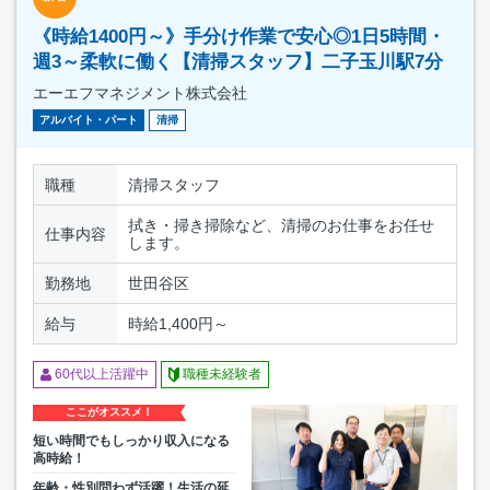
《時給1400円～》手分け作業で安心◎1日5時間・
週3～柔軟に働く【清掃スタッフ】二子玉川駅7分
エーエフマネジメント株式会社
アルバイト・パート
清掃
職種
清掃スタッフ
拭き・掃き掃除など、清掃のお仕事をお任せ
仕事内容
します。
勤務地
世田谷区
給与
時給1,400円～
60代以上活躍中
職種未経験者
ここがオススメ！
短い時間でもしっかり収入になる
高時給！
年齢・性別問わず活躍！生活の延