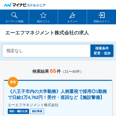
キーワード検索
検討リスト
オファー
登録/ログイン
エーエフマネジメント株式会社の求人
検索条件
指定なし
変更・追加
65
検索結果
件
（21〜40件）
新着
《八王子市内の大学勤務》人柄重視で採用◎1勤務
で日給1万4,762円！受付・巡回など【施設警備】
エーエフマネジメント株式会社
契約・嘱託社員
施設警備