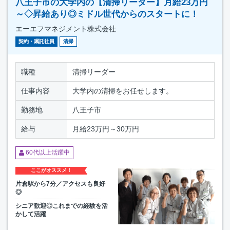
八王子市の大学内の【清掃リーダー】月給23万円
～◇昇給あり◎ミドル世代からのスタートに！
エーエフマネジメント株式会社
契約・嘱託社員
清掃
職種
清掃リーダー
仕事内容
大学内の清掃をお任せします。
勤務地
八王子市
給与
月給23万円～30万円
60代以上活躍中
ここがオススメ！
片倉駅から7分／アクセスも良好
◎
シニア歓迎◎これまでの経験を活
かして活躍