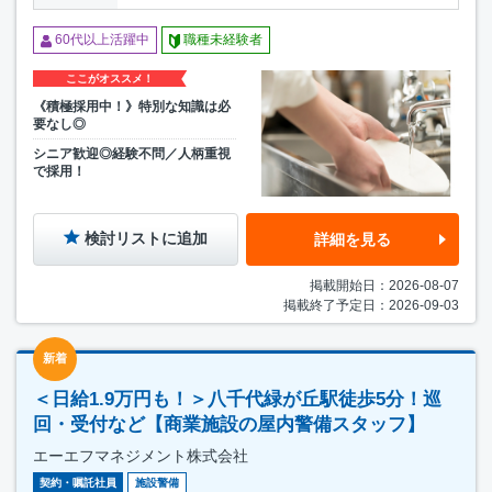
60代以上活躍中
職種未経験者
ここがオススメ！
《積極採用中！》特別な知識は必
要なし◎
シニア歓迎◎経験不問／人柄重視
で採用！
検討リストに追加
詳細を見る
掲載開始日：2026-08-07
掲載終了予定日：2026-09-03
新着
＜日給1.9万円も！＞八千代緑が丘駅徒歩5分！巡
回・受付など【商業施設の屋内警備スタッフ】
エーエフマネジメント株式会社
契約・嘱託社員
施設警備