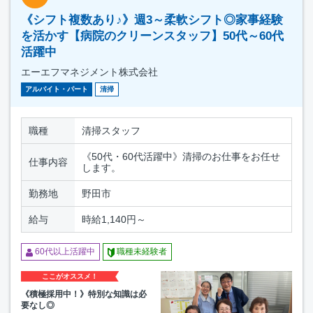
《シフト複数あり♪》週3～柔軟シフト◎家事経験
を活かす【病院のクリーンスタッフ】50代～60代
活躍中
エーエフマネジメント株式会社
アルバイト・パート
清掃
職種
清掃スタッフ
《50代・60代活躍中》清掃のお仕事をお任せ
仕事内容
します。
勤務地
野田市
給与
時給1,140円～
60代以上活躍中
職種未経験者
ここがオススメ！
《積極採用中！》特別な知識は必
要なし◎