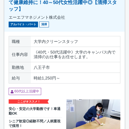
て健康維持に！40～50代女性活躍中◎【清掃スタ
ッフ】
エーエフマネジメント株式会社
アルバイト・パート
清掃
職種
大学内クリーンスタッフ
《40代・50代活躍中》大学のキャンパス内で
仕事内容
清掃のお仕事をお任せします。
勤務地
八王子市
給与
時給1,250円～
60代以上活躍中
ここがオススメ！
安心・安定の大学勤務です！車通
勤OK
シニア歓迎◎経験不問／人柄重視
で採用！