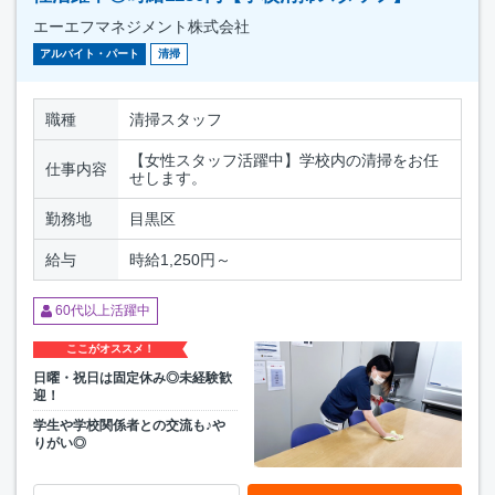
エーエフマネジメント株式会社
アルバイト・パート
清掃
職種
清掃スタッフ
【女性スタッフ活躍中】学校内の清掃をお任
仕事内容
せします。
勤務地
目黒区
給与
時給1,250円～
60代以上活躍中
ここがオススメ！
日曜・祝日は固定休み◎未経験歓
迎！
学生や学校関係者との交流も♪や
りがい◎