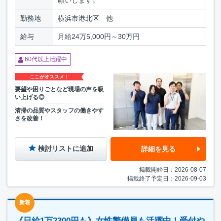
願いします。
勤務地
横浜市港北区 他
給与
月給24万5,000円～30万円
60代以上活躍中
ここがオススメ！
要望や困りごとなど現場の声を吸
い上げる◎
清掃の品質やスタッフの働きやす
さを改善！
検討リストに追加
詳細を見る
掲載開始日：2026-08-07
掲載終了予定日：2026-09-03
新着
《日給1万2300円も》女性警備員も活躍中！受付や