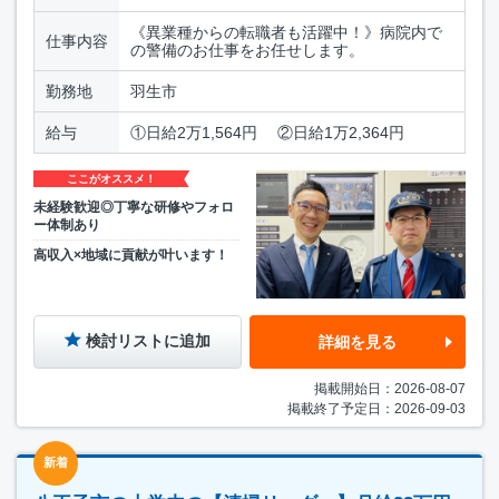
《異業種からの転職者も活躍中！》病院内で
仕事内容
の警備のお仕事をお任せします。
勤務地
羽生市
給与
①日給2万1,564円 ②日給1万2,364円
ここがオススメ！
未経験歓迎◎丁寧な研修やフォロ
ー体制あり
高収入×地域に貢献が叶います！
検討リストに追加
詳細を見る
掲載開始日：2026-08-07
掲載終了予定日：2026-09-03
新着