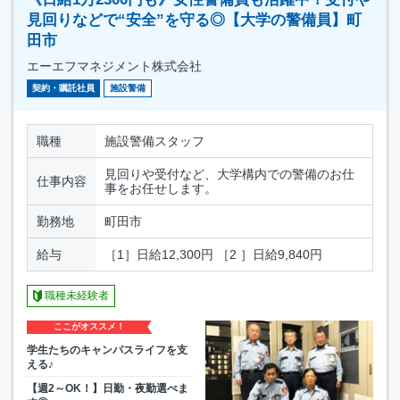
見回りなどで“安全”を守る◎【大学の警備員】町
田市
エーエフマネジメント株式会社
契約・嘱託社員
施設警備
職種
施設警備スタッフ
見回りや受付など、大学構内での警備のお仕
仕事内容
事をお任せします。
勤務地
町田市
給与
［1］日給12,300円 ［2 ］日給9,840円
職種未経験者
ここがオススメ！
学生たちのキャンパスライフを支
える♪
【週2～OK！】日勤・夜勤選べま