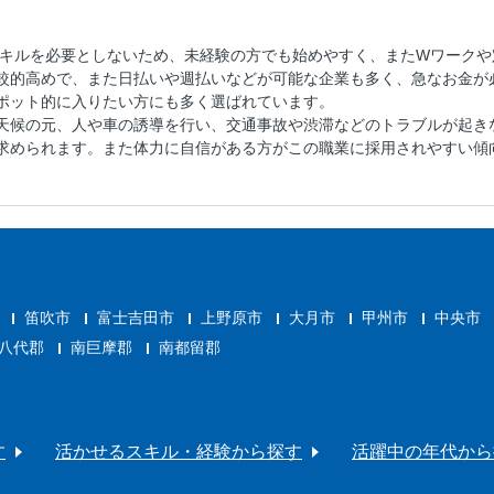
スキルを必要としないため、未経験の方でも始めやすく、またWワーク
較的高めで、また日払いや週払いなどが可能な企業も多く、急なお金が
ポット的に入りたい方にも多く選ばれています。
天候の元、人や車の誘導を行い、交通事故や渋滞などのトラブルが起き
求められます。また体力に自信がある方がこの職業に採用されやすい傾
笛吹市
富士吉田市
上野原市
大月市
甲州市
中央市
八代郡
南巨摩郡
南都留郡
す
活かせるスキル・経験から探す
活躍中の年代から