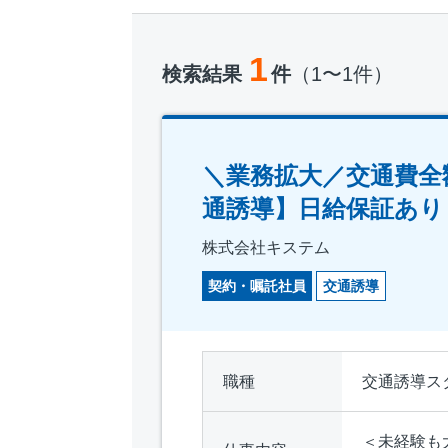
1
検索結果
件
（1〜1件）
＼業務拡大／交通費全
通誘導】日給保証あり
株式会社キステム
契約・嘱託社員
交通誘導
職種
交通誘導ス
＜未経験も