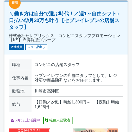
新着
＼働き方は自分で選ぶ時代！／週1～自由シフト♪
日払い◎月30万も叶う【セブンイレブンの店舗ス
タッフ】
株式会社セレブリックス コンビニスタッフプロモーション
【KS】※博報堂グループ
派遣社員
レジ・品出し
職種
コンビニの店舗スタッフ
セブンイレブンの店舗スタッフとして、レジ
仕事内容
対応や商品陳列などをお任せします。
勤務地
川崎市高津区
【日勤／夕勤】時給1,300円～ 【夜勤】時給
給与
1,625円～
60代以上活躍中
職種未経験者
ここがオススメ！