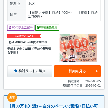
勤務地
北区
【日勤／夕勤】時給1,400円～ 【夜勤】時給
給与
1,750円～
60代以上活躍中
職種未経験者
ここがオススメ！
日払いOK◎40～60代活躍中◎
登録まで全てWEBで完結☆履歴書
も不要！
検討リストに追加
詳細を見る
掲載開始日：2026-08-05
掲載終了予定日：2026-09-01
新着
《月30万も》週1～自分のペースで勤務♪日払い可