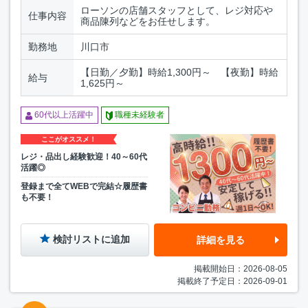
ローソンの店舗スタッフとして、レジ対応や
仕事内容
商品陳列などをお任せします。
勤務地
川口市
【日勤／夕勤】時給1,300円～ 【夜勤】時給
給与
1,625円～
60代以上活躍中
職種未経験者
ここがオススメ！
レジ・品出し経験歓迎！40～60代
活躍◎
登録まで全てWEBで完結☆履歴書
も不要！
検討リストに追加
詳細を見る
掲載開始日：2026-08-05
掲載終了予定日：2026-09-01