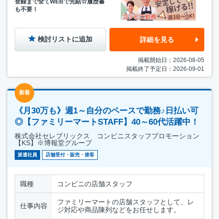
登録まで全てWEBで完結☆履歴書
も不要！
検討リストに追加
詳細を見る
掲載開始日：2026-08-05
掲載終了予定日：2026-09-01
新着
《月30万も》週1～自分のペースで勤務♪日払い可
◎【ファミリーマートSTAFF】40～60代活躍中！
株式会社セレブリックス コンビニスタッフプロモーション
【KS】※博報堂グループ
派遣社員
店舗受付・販売・接客
職種
コンビニの店舗スタッフ
ファミリーマートの店舗スタッフとして、レ
仕事内容
ジ対応や商品陳列などをお任せします。