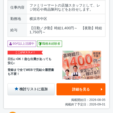
ファミリーマートの店舗スタッフとして、レ
仕事内容
ジ対応や商品陳列などをお任せします。
勤務地
横浜市中区
【日勤／夕勤】時給1,400円～ 【夜勤】時給
給与
1,750円～
60代以上活躍中
職種未経験者
ここがオススメ！
日払いOK！急な出費があっても
安心♪
登録まで全てWEBで完結☆履歴書
も不要！
検討リストに追加
詳細を見る
掲載開始日：2026-08-05
掲載終了予定日：2026-09-01