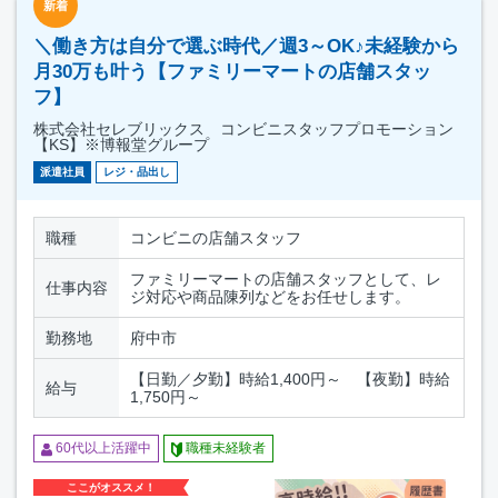
新着
＼働き方は自分で選ぶ時代／週3～OK♪未経験から
月30万も叶う【ファミリーマートの店舗スタッ
フ】
株式会社セレブリックス コンビニスタッフプロモーション
【KS】※博報堂グループ
派遣社員
レジ・品出し
職種
コンビニの店舗スタッフ
ファミリーマートの店舗スタッフとして、レ
仕事内容
ジ対応や商品陳列などをお任せします。
勤務地
府中市
【日勤／夕勤】時給1,400円～ 【夜勤】時給
給与
1,750円～
60代以上活躍中
職種未経験者
ここがオススメ！