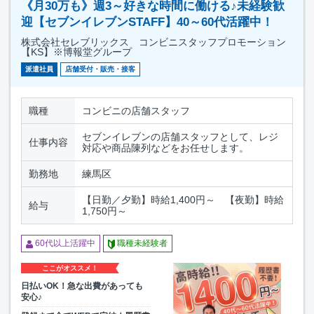
《月30万も》週3～好きな時間に働ける♪未経験歓
迎【セブンイレブンSTAFF】40～60代活躍中！
株式会社セレブリックス コンビニスタッフプロモーション
【KS】※博報堂グループ
派遣社員
店舗受付・販売・接客
職種
コンビニの店舗スタッフ
セブンイレブンの店舗スタッフとして、レジ
仕事内容
対応や商品陳列などをお任せします。
勤務地
練馬区
【日勤／夕勤】時給1,400円～ 【夜勤】時給
給与
1,750円～
60代以上活躍中
職種未経験者
ここがオススメ！
日払いOK！急な出費があっても
安心♪