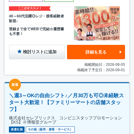
ここがオススメ！
40～60代活躍◎レジ・接客経験者
歓迎♪
登録まで全てWEBで完結☆履歴書
も不要！
検討リストに追加
詳細を見る
掲載開始日：2026-08-05
掲載終了予定日：2026-09-01
新着
＼週3～OKの自由シフト♪／月30万も可◎未経験ス
タート大歓迎！【ファミリーマートの店舗スタッ
フ】
株式会社セレブリックス コンビニスタッフプロモーション
【KS】※博報堂グループ
派遣社員
その他（販売・接客・サービス）