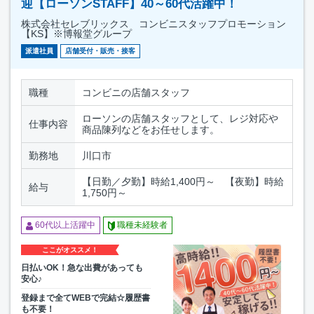
迎【ローソンSTAFF】40～60代活躍中！
株式会社セレブリックス コンビニスタッフプロモーション
【KS】※博報堂グループ
派遣社員
店舗受付・販売・接客
職種
コンビニの店舗スタッフ
ローソンの店舗スタッフとして、レジ対応や
仕事内容
商品陳列などをお任せします。
勤務地
川口市
【日勤／夕勤】時給1,400円～ 【夜勤】時給
給与
1,750円～
60代以上活躍中
職種未経験者
ここがオススメ！
日払いOK！急な出費があっても
安心♪
登録まで全てWEBで完結☆履歴書
も不要！