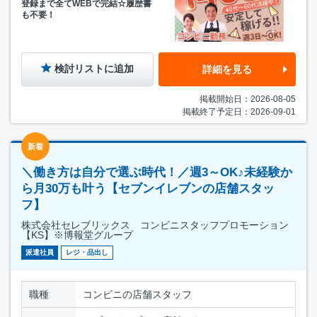
登録まで全てWEBで完結☆履歴書
も不要！
検討リストに追加
詳細を見る
掲載開始日：2026-08-05
掲載終了予定日：2026-09-01
新着
＼働き方は自分で選ぶ時代！／週3～OK♪未経験か
ら月30万も叶う【セブンイレブンの店舗スタッ
フ】
株式会社セレブリックス コンビニスタッフプロモーション
【KS】※博報堂グループ
派遣社員
レジ・品出し
職種
コンビニの店舗スタッフ