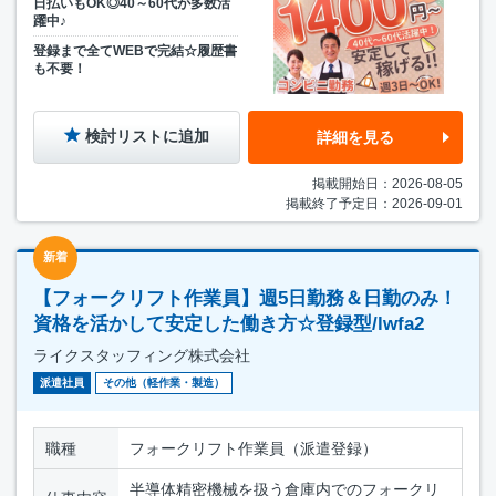
日払いもOK◎40～60代が多数活
躍中♪
登録まで全てWEBで完結☆履歴書
も不要！
検討リストに追加
詳細を見る
掲載開始日：2026-08-05
掲載終了予定日：2026-09-01
新着
【フォークリフト作業員】週5日勤務＆日勤のみ！
資格を活かして安定した働き方☆登録型/lwfa2
ライクスタッフィング株式会社
派遣社員
その他（軽作業・製造）
職種
フォークリフト作業員（派遣登録）
半導体精密機械を扱う倉庫内でのフォークリ