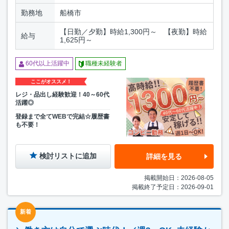
勤務地
船橋市
【日勤／夕勤】時給1,300円～ 【夜勤】時給
給与
1,625円～
60代以上活躍中
職種未経験者
ここがオススメ！
レジ・品出し経験歓迎！40～60代
活躍◎
登録まで全てWEBで完結☆履歴書
も不要！
検討リストに追加
詳細を見る
掲載開始日：2026-08-05
掲載終了予定日：2026-09-01
新着