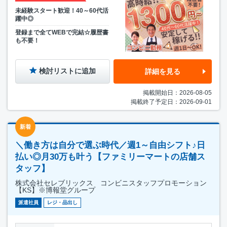
未経験スタート歓迎！40～60代活
躍中◎
登録まで全てWEBで完結☆履歴書
も不要！
検討リストに追加
詳細を見る
掲載開始日：2026-08-05
掲載終了予定日：2026-09-01
新着
＼働き方は自分で選ぶ時代／週1～自由シフト♪日
払い◎月30万も叶う【ファミリーマートの店舗ス
タッフ】
株式会社セレブリックス コンビニスタッフプロモーション
【KS】※博報堂グループ
派遣社員
レジ・品出し