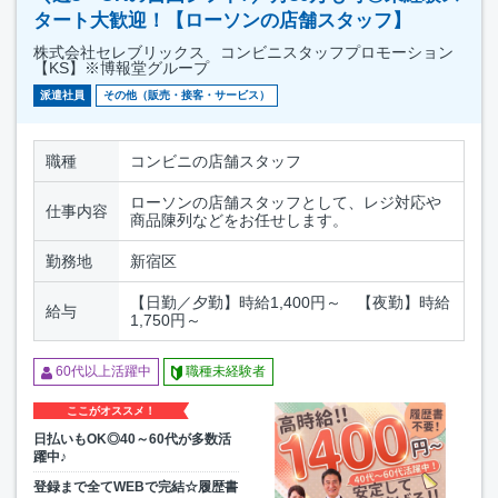
タート大歓迎！【ローソンの店舗スタッフ】
株式会社セレブリックス コンビニスタッフプロモーション
【KS】※博報堂グループ
派遣社員
その他（販売・接客・サービス）
職種
コンビニの店舗スタッフ
ローソンの店舗スタッフとして、レジ対応や
仕事内容
商品陳列などをお任せします。
勤務地
新宿区
【日勤／夕勤】時給1,400円～ 【夜勤】時給
給与
1,750円～
60代以上活躍中
職種未経験者
ここがオススメ！
日払いもOK◎40～60代が多数活
躍中♪
登録まで全てWEBで完結☆履歴書