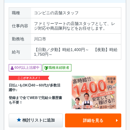
職種
コンビニの店舗スタッフ
ファミリーマートの店舗スタッフとして、レ
仕事内容
ジ対応や商品陳列などをお任せします。
勤務地
川口市
【日勤／夕勤】時給1,400円～ 【夜勤】時給
給与
1,750円～
60代以上活躍中
職種未経験者
ここがオススメ！
日払いもOK◎40～60代が多数活
躍中♪
登録まで全てWEBで完結☆履歴書
も不要！
検討リストに追加
詳細を見る