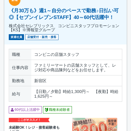
《月30万も》週1～自分のペースで勤務♪日払い可
◎【セブンイレブンSTAFF】40～60代活躍中！
株式会社セレブリックス コンビニスタッフプロモーション
【KS】※博報堂グループ
派遣社員
店舗受付・販売・接客
職種
コンビニの店舗スタッフ
ファミリーマートの店舗スタッフとして、レ
仕事内容
ジ対応や商品陳列などをお任せします。
勤務地
新宿区
【日勤／夕勤】時給1,300円～ 【夜勤】時給
給与
1,625円～
60代以上活躍中
職種未経験者
ここがオススメ！
未経験OK！レジ・接客経験者も