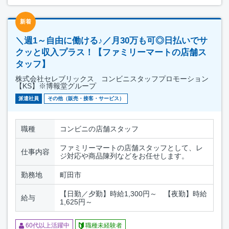
新着
＼週1～自由に働ける♪／月30万も可◎日払いでサ
クッと収入プラス！【ファミリーマートの店舗ス
タッフ】
株式会社セレブリックス コンビニスタッフプロモーション
【KS】※博報堂グループ
派遣社員
その他（販売・接客・サービス）
職種
コンビニの店舗スタッフ
ファミリーマートの店舗スタッフとして、レ
仕事内容
ジ対応や商品陳列などをお任せします。
勤務地
町田市
【日勤／夕勤】時給1,300円～ 【夜勤】時給
給与
1,625円～
60代以上活躍中
職種未経験者