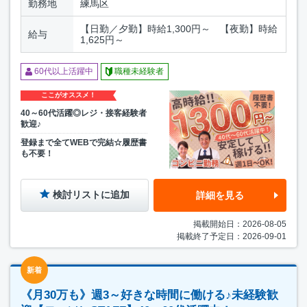
勤務地
練馬区
【日勤／夕勤】時給1,300円～ 【夜勤】時給
給与
1,625円～
60代以上活躍中
職種未経験者
ここがオススメ！
40～60代活躍◎レジ・接客経験者
歓迎♪
登録まで全てWEBで完結☆履歴書
も不要！
検討リストに追加
詳細を見る
掲載開始日：2026-08-05
掲載終了予定日：2026-09-01
新着
《月30万も》週3～好きな時間に働ける♪未経験歓