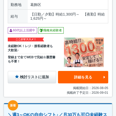
勤務地
葛飾区
【日勤／夕勤】時給1,300円～ 【夜勤】時給
給与
1,625円～
60代以上活躍中
職種未経験者
ここがオススメ！
未経験OK！レジ・接客経験者も
大歓迎♪
登録まで全てWEBで完結☆履歴書
も不要！
検討リストに追加
詳細を見る
掲載開始日：2026-08-05
掲載終了予定日：2026-09-01
新着
＼週3～OKの自由シフト♪／月30万も可◎未経験ス