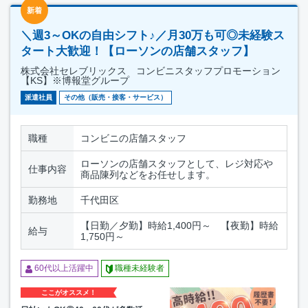
新着
＼週3～OKの自由シフト♪／月30万も可◎未経験ス
タート大歓迎！【ローソンの店舗スタッフ】
株式会社セレブリックス コンビニスタッフプロモーション
【KS】※博報堂グループ
派遣社員
その他（販売・接客・サービス）
職種
コンビニの店舗スタッフ
ローソンの店舗スタッフとして、レジ対応や
仕事内容
商品陳列などをお任せします。
勤務地
千代田区
【日勤／夕勤】時給1,400円～ 【夜勤】時給
給与
1,750円～
60代以上活躍中
職種未経験者
ここがオススメ！