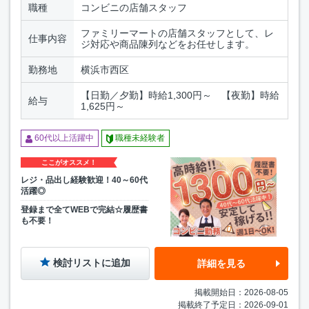
職種
コンビニの店舗スタッフ
ファミリーマートの店舗スタッフとして、レ
仕事内容
ジ対応や商品陳列などをお任せします。
勤務地
横浜市西区
【日勤／夕勤】時給1,300円～ 【夜勤】時給
給与
1,625円～
60代以上活躍中
職種未経験者
ここがオススメ！
レジ・品出し経験歓迎！40～60代
活躍◎
登録まで全てWEBで完結☆履歴書
も不要！
検討リストに追加
詳細を見る
掲載開始日：2026-08-05
掲載終了予定日：2026-09-01