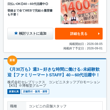
日払いOK◎40～60代活躍中◎
登録まで全てWEBで完結☆履歴書
も不要！
検討リストに追加
詳細を見る
掲載開始日：2026-08-05
掲載終了予定日：2026-09-01
新着
《月30万も》週3～好きな時間に働ける♪未経験歓
迎【ファミリーマートSTAFF】40～60代活躍中！
株式会社セレブリックス コンビニスタッフプロモーション
【KS】※博報堂グループ
派遣社員
店舗受付・販売・接客
職種
コンビニの店舗スタッフ