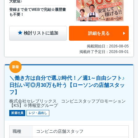
大歓迎♪
登録まで全てWEBで完結☆履歴書
も不要！
検討リストに追加
詳細を見る
掲載開始日：2026-08-05
掲載終了予定日：2026-09-01
新着
＼働き方は自分で選ぶ時代！／週1～自由シフト♪
日払い可◎月30万も叶う【ローソンの店舗スタッ
フ】
株式会社セレブリックス コンビニスタッフプロモーション
【KS】※博報堂グループ
派遣社員
レジ・品出し
職種
コンビニの店舗スタッフ