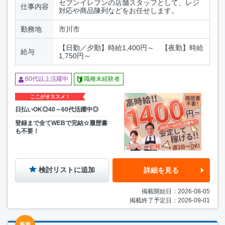
セブンイレブンの店舗スタッフとして、レジ
仕事内容
対応や商品陳列などをお任せします。
勤務地
市川市
【日勤／夕勤】時給1,400円～ 【夜勤】時給
給与
1,750円～
60代以上活躍中
職種未経験者
ここがオススメ！
日払いOK◎40～60代活躍中◎
登録まで全てWEBで完結☆履歴書
も不要！
検討リストに追加
詳細を見る
掲載開始日：2026-08-05
掲載終了予定日：2026-09-01
新着