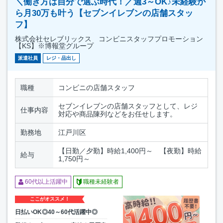
＼働き方は自分で選ぶ時代！／週3～OK♪未経験か
ら月30万も叶う【セブンイレブンの店舗スタッ
フ】
株式会社セレブリックス コンビニスタッフプロモーション
【KS】※博報堂グループ
派遣社員
レジ・品出し
職種
コンビニの店舗スタッフ
セブンイレブンの店舗スタッフとして、レジ
仕事内容
対応や商品陳列などをお任せします。
勤務地
江戸川区
【日勤／夕勤】時給1,400円～ 【夜勤】時給
給与
1,750円～
60代以上活躍中
職種未経験者
ここがオススメ！
日払いOK◎40～60代活躍中◎