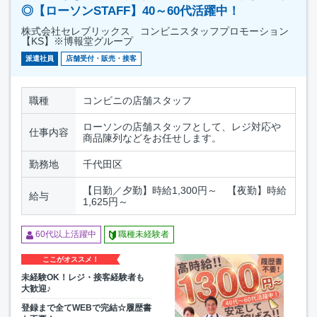
◎【ローソンSTAFF】40～60代活躍中！
株式会社セレブリックス コンビニスタッフプロモーション
【KS】※博報堂グループ
派遣社員
店舗受付・販売・接客
職種
コンビニの店舗スタッフ
ローソンの店舗スタッフとして、レジ対応や
仕事内容
商品陳列などをお任せします。
勤務地
千代田区
【日勤／夕勤】時給1,300円～ 【夜勤】時給
給与
1,625円～
60代以上活躍中
職種未経験者
ここがオススメ！
未経験OK！レジ・接客経験者も
大歓迎♪
登録まで全てWEBで完結☆履歴書