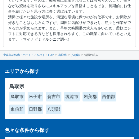
とができます。その上、経験者は重宝されることはもちろんのこと、働き
ながら資格を取りさらにスキルアップを目指すこともでき、長期的にお仕
事を続けたいと思う方に多く選ばれています。
清掃は様々な施設や場所を、清潔な環境に保つのがお仕事です。お掃除が
好きなことはもちろんですが、周囲に気配りができたり、黙々と作業がで
きる方が求められます。また、早朝の時間帯の求人も多いため、柔軟にシ
フトに対応できる方なども採用されやすく、この職業に向いているといえ
ます。（マイナビミドルシニア調べ）
中高年の転職・パート・アルバイトTOP
鳥取県
八頭郡
清掃の求人
エリアから探す
鳥取県
鳥取市
米子市
倉吉市
境港市
岩美郡
西伯郡
東伯郡
日野郡
八頭郡
色々な条件から探す