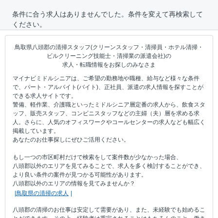
条件に合う求人はありませんでした。条件を変えて再検索して
ください。
鳥取県八頭郡の清掃スタッフ(クリーンスタッフ・清掃員・ホテル清掃・
ビルクリーニング技能士・清掃業の派遣会社)の
求人・転職情報をお探しのみなさま
マイナビミドルシニアは、ご希望の勤務地や職種、給与など様々な条件
で、パート・アルバイト(バイト)、正社員、派遣の求人情報を探すことが
できる求人サイトです。
警備、軽作業、介護職といったミドルシニア層定番の求人から、飲食スタ
ッフ、販売スタッフ、コンビニスタッフなどの主婦（夫）層を求める求
人。さらに、人気のオフィスワークやコールセンターの求人なども幅広く
掲載しています。
あなたのお仕事探しにぜひご活用ください。
もし一つの市区町村だけで検索をして案件数が少なかった場合、
八頭郡以外のエリアを見てみることで、求人を多く検討することができ、
より良い条件の案件が見つかる可能性があります。
八頭郡以外のエリアの情報を見てみませんか？
鳥取県の清掃の求人
八頭郡の清掃のお仕事は安定して需要があり、また、未経験でも始めるこ