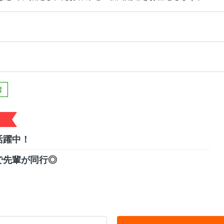
者
活躍中！
で先輩が同行◎