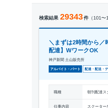
29343
検索結果
件
（101〜
＼まずは2時間から／
配達】WワークOK
神戸新聞 土山販売所
アルバイト・パート
配達・配送・
職種
朝刊配達ス
仕事内容
スクーター