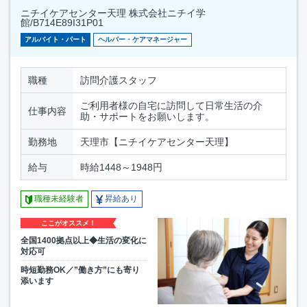
ニチイケアセンター天理 株式会社ニチイ学
館/B714E89I31P01
アルバイト・パート
ヘルパー・ケアマネージャー
職種
訪問介護スタッフ
ご利用者様の自宅に訪問して日常生活の介
仕事内容
助・サポートをお願いします。
勤務地
天理市【ニチイケアセンター天理】
給与
時給1448～1948円
職種未経験者
昇給あり
ここがオススメ！
全国1400拠点以上◆生活の変化に
対応可
時短勤務OK／”働き方”にも寄り
添います