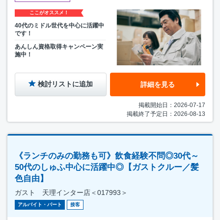
ここがオススメ！
40代のミドル世代を中心に活躍中
です！
あんしん資格取得キャンペーン実
施中！
検討リストに追加
詳細を見る
掲載開始日：2026-07-17
掲載終了予定日：2026-08-13
《ランチのみの勤務も可》飲食経験不問◎30代～
50代のしゅふ中心に活躍中◎【ガストクルー／髪
色自由】
ガスト 天理インター店＜017993＞
アルバイト・パート
接客