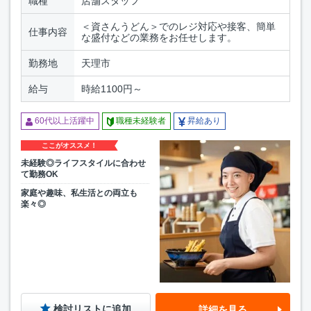
職種
店舗スタッフ
＜資さんうどん＞でのレジ対応や接客、簡単
仕事内容
な盛付などの業務をお任せします。
勤務地
天理市
給与
時給1100円～
60代以上活躍中
職種未経験者
昇給あり
ここがオススメ！
未経験◎ライフスタイルに合わせ
て勤務OK
家庭や趣味、私生活との両立も
楽々◎
検討リストに追加
詳細を見る