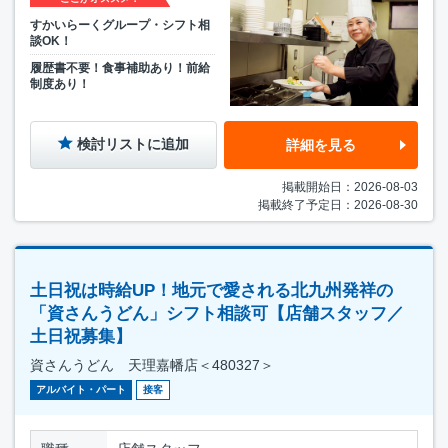
すかいらーくグループ・シフト相
談OK！
履歴書不要！食事補助あり！前給
制度あり！
検討リストに追加
詳細を見る
掲載開始日：2026-08-03
掲載終了予定日：2026-08-30
土日祝は時給UP！地元で愛される北九州発祥の
「資さんうどん」シフト相談可【店舗スタッフ／
土日祝募集】
資さんうどん 天理嘉幡店＜480327＞
アルバイト・パート
接客