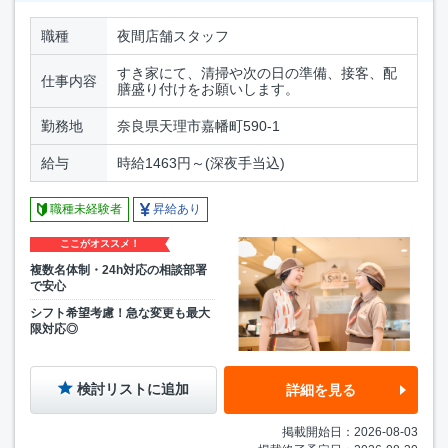
職種
夜間店舗スタッフ
すき家にて、清掃や次の日の準備、接客、配
仕事内容
膳盛り付けをお願いします。
勤務地
奈良県天理市嘉幡町590-1
給与
時給1463円～(深夜手当込)
職種未経験者
昇給あり
ここがオススメ！
複数名体制・24h対応の相談部署
で安心
シフト希望考慮！急な変更も最大
限対応◎
検討リストに追加
詳細を見る
掲載開始日：2026-08-03