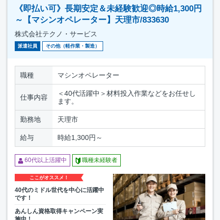
《即払い可》長期安定＆未経験歓迎◎時給1,300円
～【マシンオペレーター】天理市/833630
株式会社テクノ・サービス
派遣社員
その他（軽作業・製造）
職種
マシンオペレーター
＜40代活躍中＞材料投入作業などをお任せし
仕事内容
ます。
勤務地
天理市
給与
時給1,300円～
60代以上活躍中
職種未経験者
ここがオススメ！
40代のミドル世代を中心に活躍中
です！
あんしん資格取得キャンペーン実
施中！