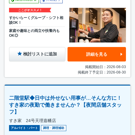
ここがオススメ！
すかいらーくグループ・シフト相
談OK！
家庭や趣味との両立や扶養内も
OK◎
検討リストに追加
詳細を見る
掲載開始日：2026-08-03
掲載終了予定日：2026-08-30
二階堂駅◆日中は外せない用事が…そんな方に！
すき家の夜勤で働きませんか？【夜間店舗スタッ
フ】
すき家 24号天理嘉幡店
アルバイト・パート
調理・調理補助