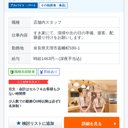
アルバイト・パート
その他(飲食・食品)
職種
店舗内スタッフ
すき家にて、清掃や次の日の準備、接客、配
仕事内容
膳盛り付けをお願いします。
勤務地
奈良県天理市嘉幡町590-1
給与
時給1463円～(深夜手当込)
職種未経験者
昇給あり
ここがオススメ！
注文・会計はセルフ＆お客様も少
ない時間帯
少人数での勤務◎0時以降は必ず2
名体制！
検討リストに追加
詳細を見る