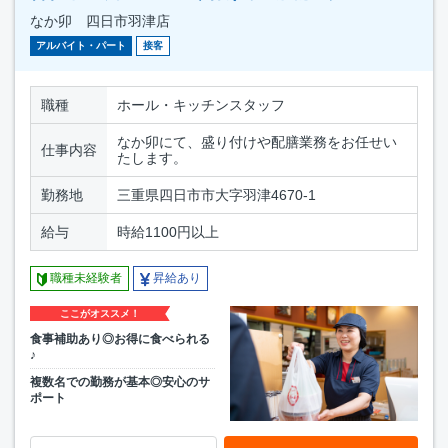
なか卯 四日市羽津店
アルバイト・パート
接客
職種
ホール・キッチンスタッフ
なか卯にて、盛り付けや配膳業務をお任せい
仕事内容
たします。
勤務地
三重県四日市市大字羽津4670-1
給与
時給1100円以上
職種未経験者
昇給あり
ここがオススメ！
食事補助あり◎お得に食べられる
♪
複数名での勤務が基本◎安心のサ
ポート