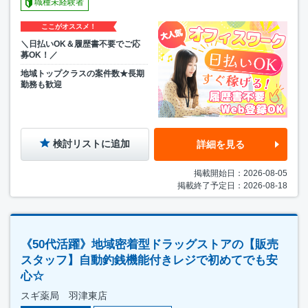
職種未経験者
ここがオススメ！
＼日払いOK＆履歴書不要でご応
募OK！／
地域トップクラスの案件数★長期
勤務も歓迎
検討リストに追加
詳細を見る
掲載開始日：2026-08-05
掲載終了予定日：2026-08-18
《50代活躍》地域密着型ドラッグストアの【販売
スタッフ】自動釣銭機能付きレジで初めてでも安
心☆
スギ薬局 羽津東店