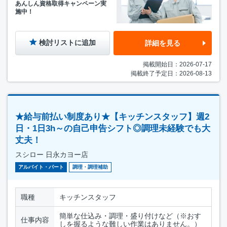
あんしん資格取得キャンペーン実
施中！
検討リストに追加
詳細を見る
掲載開始日：2026-07-17
掲載終了予定日：2026-08-13
★給与前払い制度あり★【キッチンスタッフ】週2
日・1日3h～の自己申告シフト◎調理未経験でも大
丈夫！
スシロー 日永カヨー店
アルバイト・パート
調理・調理補助
職種
キッチンスタッフ
簡単な仕込み・調理・盛り付けなど（※おす
仕事内容
しを握るような難しい作業はありません。）