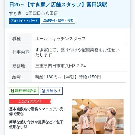
日2h～【すき家／店舗スタッフ】富田浜駅
すき家 1国四日市八田店
アルバイト・パート
店舗受付・販売・接客
職種
ホール・キッチンスタッフ
すき家にて、盛り付けや配膳業務をお任せい
仕事内容
たします。
勤務地
三重県四日市市八田3-2-24
給与
時給1180円～【早朝】時給+150円
職種未経験者
昇給あり
ここがオススメ！
基本複数名で勤務＆マニュアル完
備で安心
簡単な盛り付けや提供など／包丁
使用なし◎