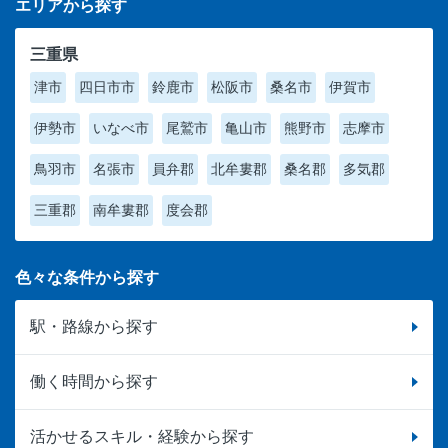
エリアから探す
三重県
津市
四日市市
鈴鹿市
松阪市
桑名市
伊賀市
伊勢市
いなべ市
尾鷲市
亀山市
熊野市
志摩市
鳥羽市
名張市
員弁郡
北牟婁郡
桑名郡
多気郡
三重郡
南牟婁郡
度会郡
色々な条件から探す
駅・路線から探す
働く時間から探す
活かせるスキル・経験から探す