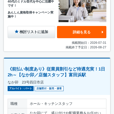
40代のミドル世代を中心に活躍中
です！
あんしん資格取得キャンペーン実
施中！
検討リストに追加
詳細を見る
掲載開始日：2026-07-31
掲載終了予定日：2026-08-27
《前払い制度あり》従業員割引など待遇充実！1日
2h～【なか卯／店舗スタッフ】富田浜駅
なか卯 23号四日市店
アルバイト・パート
店舗受付・販売・接客
職種
ホール・キッチンスタッフ
なか卯にて、盛り付けや配膳業務をお任せい