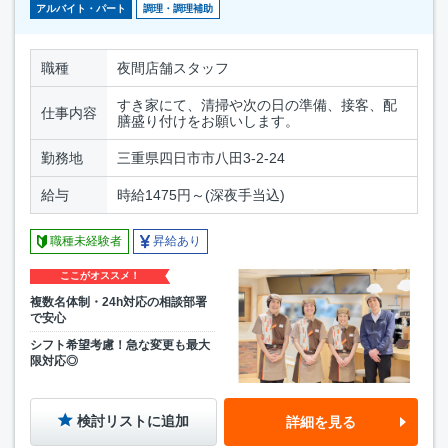
アルバイト・パート
調理・調理補助
職種
夜間店舗スタッフ
すき家にて、清掃や次の日の準備、接客、配
仕事内容
膳盛り付けをお願いします。
勤務地
三重県四日市市八田3-2-24
給与
時給1475円～(深夜手当込)
職種未経験者
昇給あり
ここがオススメ！
複数名体制・24h対応の相談部署
で安心
シフト希望考慮！急な変更も最大
限対応◎
検討リストに追加
詳細を見る