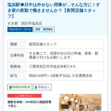
塩浜駅◆日中は外せない用事が…そんな方に！す
き家の夜勤で働きませんか？【夜間店舗スタッ
フ】
すき家 四日市塩浜店
アルバイト・パート
調理・調理補助
職種
夜間店舗スタッフ
すき家にて、清掃や次の日の準備、接客、配
仕事内容
膳盛り付けをお願いします。
勤務地
三重県四日市市塩浜本町1-9-5
給与
時給1438円～(深夜手当込) ※交通費支給
職種未経験者
昇給あり
ここがオススメ！
複数名体制・24h対応の相談部署
で安心