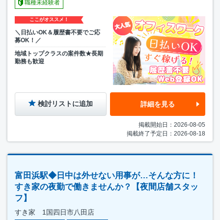
職種未経験者
ここがオススメ！
＼日払いOK＆履歴書不要でご応
募OK！／
地域トップクラスの案件数★長期
勤務も歓迎
検討リストに追加
詳細を見る
掲載開始日：2026-08-05
掲載終了予定日：2026-08-18
富田浜駅◆日中は外せない用事が…そんな方に！
すき家の夜勤で働きませんか？【夜間店舗スタッ
フ】
すき家 1国四日市八田店