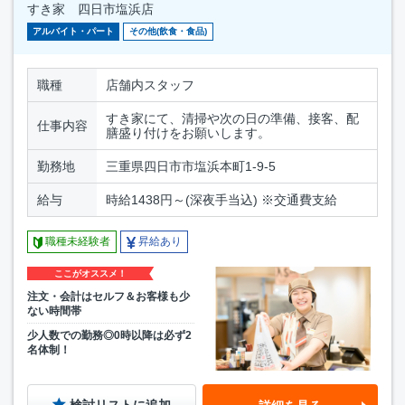
すき家 四日市塩浜店
アルバイト・パート
その他(飲食・食品)
職種
店舗内スタッフ
すき家にて、清掃や次の日の準備、接客、配
仕事内容
膳盛り付けをお願いします。
勤務地
三重県四日市市塩浜本町1-9-5
給与
時給1438円～(深夜手当込) ※交通費支給
職種未経験者
昇給あり
ここがオススメ！
注文・会計はセルフ＆お客様も少
ない時間帯
少人数での勤務◎0時以降は必ず2
名体制！
検討リストに追加