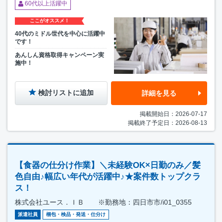
60代以上活躍中
ここがオススメ！
40代のミドル世代を中心に活躍中
です！
あんしん資格取得キャンペーン実
施中！
検討リストに追加
詳細を見る
掲載開始日：2026-07-17
掲載終了予定日：2026-08-13
【食器の仕分け作業】＼未経験OK×日勤のみ／髪
色自由♪幅広い年代が活躍中♪★案件数トップクラ
ス！
株式会社ユース．ＩＢ ※勤務地：四日市市/i01_0355
派遣社員
梱包・検品・発送・仕分け