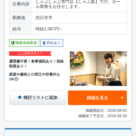
しゃぶしゃぶ専門店【しゃぶ葉】での、ホー
仕事内容
ル業務をお任せします。
勤務地
四日市市
給与
時給1,087円～
職種未経験者
昇給あり
ここがオススメ！
履歴書不要！食事補助あり！前給
制度あり！
家庭や趣味との両立や扶養内も
OK◎
検討リストに追加
詳細を見る
掲載開始日：2026-08-03
掲載終了予定日：2026-08-30