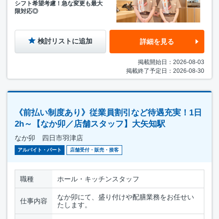
シフト希望考慮！急な変更も最大
限対応◎
検討リストに追加
詳細を見る
掲載開始日：2026-08-03
掲載終了予定日：2026-08-30
《前払い制度あり》従業員割引など待遇充実！1日
2h～【なか卯／店舗スタッフ】大矢知駅
なか卯 四日市羽津店
アルバイト・パート
店舗受付・販売・接客
職種
ホール・キッチンスタッフ
なか卯にて、盛り付けや配膳業務をお任せい
仕事内容
たします。