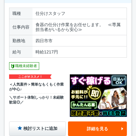
職種
仕分けスタッフ
食器の仕分け作業をお任せします。 ≪専属
仕事内容
担当者がいるから安心≫
勤務地
四日市市
給与
時給1217円
職種未経験者
ここがオススメ！
＜人気案件＞簡単なもくもく作業
が中心♪
＼サポート体制しっかり！未経験
歓迎◎／
検討リストに追加
詳細を見る