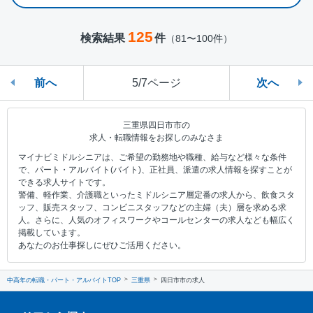
125
検索結果
件
（81〜100件）
前へ
5/7ページ
次へ
三重県四日市市の
求人・転職情報をお探しのみなさま
マイナビミドルシニアは、ご希望の勤務地や職種、給与など様々な条件
で、パート・アルバイト(バイト)、正社員、派遣の求人情報を探すことが
できる求人サイトです。
警備、軽作業、介護職といったミドルシニア層定番の求人から、飲食スタ
ッフ、販売スタッフ、コンビニスタッフなどの主婦（夫）層を求める求
人。さらに、人気のオフィスワークやコールセンターの求人なども幅広く
掲載しています。
あなたのお仕事探しにぜひご活用ください。
中高年の転職・パート・アルバイトTOP
三重県
四日市市の求人