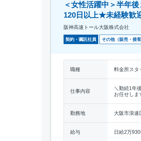
＜女性活躍中＞半年後
120日以上★未経験歓
阪神高速トール大阪株式会社
契約・嘱託社員
その他（販売・接
職種
料金所スタ
＼勤続1年
仕事内容
お任せしま
勤務地
大阪市浪速
給与
日給2万93