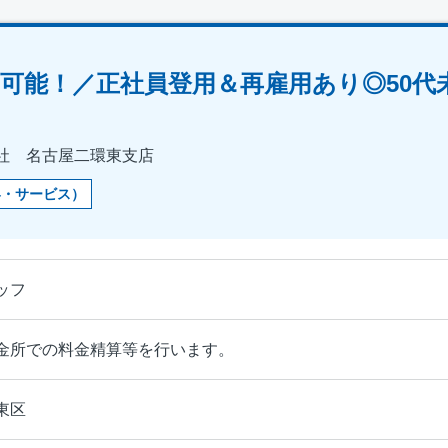
万も可能！／正社員登用＆再雇用あり◎50
社 名古屋二環東支店
客・サービス）
ッフ
金所での料金精算等を行います。
東区