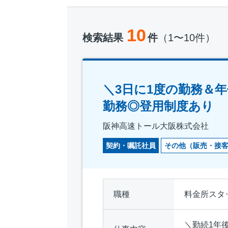
10
検索結果
件
（1〜10件）
＼3日に1度の勤務＆
勤務◎登用制度あり
阪神高速トール大阪株式会社
契約・嘱託社員
その他（販売・接
職種
料金所スタ
＼勤続1年