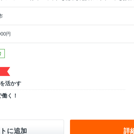
市
900円
者
ルを活かす
で働く！
トに追加
詳