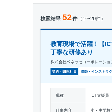
52
検索結果
件
（1〜20件）
教育現場で活躍！【I
丁寧な研修あり
株式会社ベネッセコーポレーショ
契約・嘱託社員
講師・インストラ
職種
ICT支援員
仕事内容
小・中学校